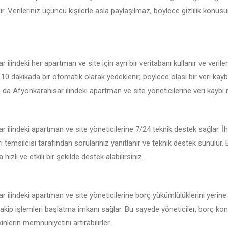
r. Verileriniz üçüncü kişilerle asla paylaşılmaz, böylece gizlilik konu
ilindeki her apartman ve site için ayrı bir veritabanı kullanır ve veriler
r 10 dakikada bir otomatik olarak yedeklenir, böylece olası bir veri ka
 da Afyonkarahisar ilindeki apartman ve site yöneticilerine veri kaybı ris
 ilindeki apartman ve site yöneticilerine 7/24 teknik destek sağlar. 
i temsilcisi tarafından sorularınız yanıtlanır ve teknik destek sunulur.
hızlı ve etkili bir şekilde destek alabilirsiniz.
 ilindeki apartman ve site yöneticilerine borç yükümlülüklerini yerin
takip işlemleri başlatma imkanı sağlar. Bu sayede yöneticiler, borç konu
lerin memnuniyetini artırabilirler.