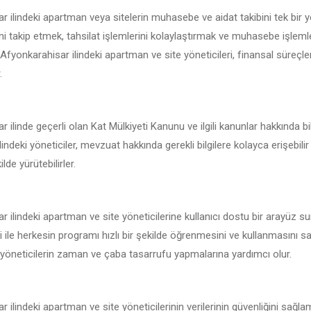
 ilindeki apartman veya sitelerin muhasebe ve aidat takibini tek bir
ni takip etmek, tahsilat işlemlerini kolaylaştırmak ve muhasebe işleml
e Afyonkarahisar ilindeki apartman ve site yöneticileri, finansal süreçle
.
 ilinde geçerli olan Kat Mülkiyeti Kanunu ve ilgili kanunlar hakkında b
indeki yöneticiler, mevzuat hakkında gerekli bilgilere kolayca erişebili
lde yürütebilirler.
 ilindeki apartman ve site yöneticilerine kullanıcı dostu bir arayüz s
i ile herkesin programı hızlı bir şekilde öğrenmesini ve kullanmasını sa
 yöneticilerin zaman ve çaba tasarrufu yapmalarına yardımcı olur.
 ilindeki apartman ve site yöneticilerinin verilerinin güvenliğini sağla