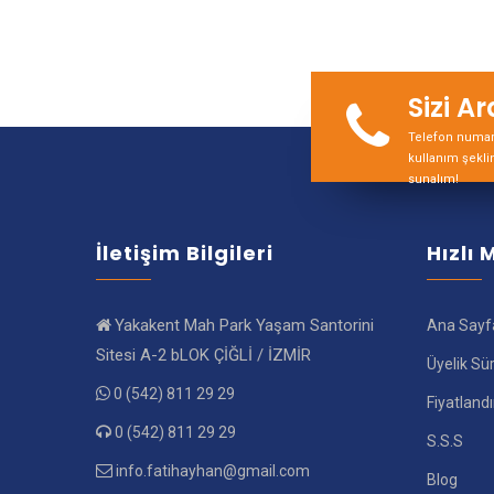
Sizi A
Telefon numara
kullanım şekli
sunalım!
İletişim Bilgileri
Hızlı
Yakakent Mah Park Yaşam Santorini
Ana Sayf
Sitesi A-2 bLOK ÇİĞLİ / İZMİR
Üyelik Sü
0 (542) 811 29 29
Fiyatland
0 (542) 811 29 29
S.S.S
info.fatihayhan@gmail.com
Blog