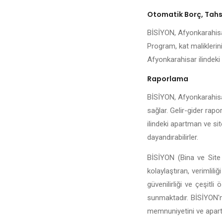
Otomatik Borç, Tahsi
BİSİYON, Afyonkarahisar 
Program, kat maliklerini
Afyonkarahisar ilindeki y
Raporlama
BİSİYON, Afyonkarahisar 
sağlar. Gelir-gider rapo
ilindeki apartman ve sit
dayandırabilirler.
BİSİYON (Bina ve Site 
kolaylaştıran, verimlili
güvenilirliği ve çeşitl
sunmaktadır. BİSİYON'n
memnuniyetini ve apartma