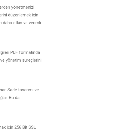
 yerden yönetmenizi
erini düzenlemek için
ri daha etkin ve verimli
ilgileri PDF formatında
r ve yönetim süreçlerini
unar. Sade tasarımı ve
ğlar. Bu da
mak için 256 Bit SSL