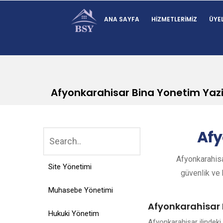
ANA SAYFA
HIZMETLERIMIZ
ÜYEL
Afyonkarahisar Bina Yonetim Yazi
Afy
Afyonkarahisa
Site Yönetimi
güvenlik ve k
Muhasebe Yönetimi
Afyonkarahisar 
Hukuki Yönetim
Afyonkarahisar ilindek