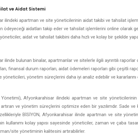
lat ve Aidat Sistemi
ilindeki apartman ve site yöneticilerinin aidat takibi ve tahsilat işleml
n ödeyeceği aidatları takip eder ve tahsilat işlemlerini online olarak g
öneticiler, aidat ve tahsilat takibini daha hızlı ve kolay bir şekilde yapab
ilinde bulunan binalar, apartmanlar ve sitelerle ilgili ayrıntılı raporl
rları, finansal durum raporları, aidat ödemeleri raporları gibi çeşitli ra
e yöneticileri, yönetim süreçlerini daha iyi analiz edebilir ve kararları
Yönetimi), Afyonkarahisar ilindeki apartman ve site yöneticilerinin
ği artıran ve yönetim süreçlerini optimize eden bir yazılımdır. Sade ve
i özellikleriyle BİSİYON, Afyonkarahisar ilinde apartman ve site yönet
in kullanımı kolay yapısı sayesinde yöneticiler, zaman ve çaba tasar
n/site yönetiminin kalitesini artırabilirler.