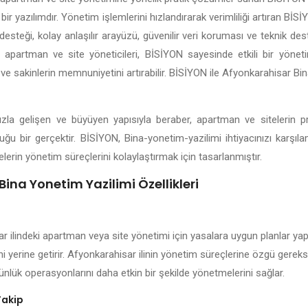
bir yazılımdır. Yönetim işlemlerini hızlandırarak verimliliği artıran B
esteği, kolay anlaşılır arayüzü, güvenilir veri koruması ve teknik dest
i apartman ve site yöneticileri, BİSİYON sayesinde etkili bir yönetim
 ve sakinlerin memnuniyetini artırabilir. BİSİYON ile Afyonkarahisar Bi
hızla gelişen ve büyüyen yapısıyla beraber, apartman ve sitelerin 
uğu bir gerçektir. BİSİYON, Bina-yonetim-yazilimi ihtiyacınızı karşı
elerin yönetim süreçlerini kolaylaştırmak için tasarlanmıştır.
ina Yonetim Yazilimi Özellikleri
 ilindeki apartman veya site yönetimi için yasalara uygun planlar yapar
i yerine getirir. Afyonkarahisar ilinin yönetim süreçlerine özgü gereksi
ünlük operasyonlarını daha etkin bir şekilde yönetmelerini sağlar.
Takip