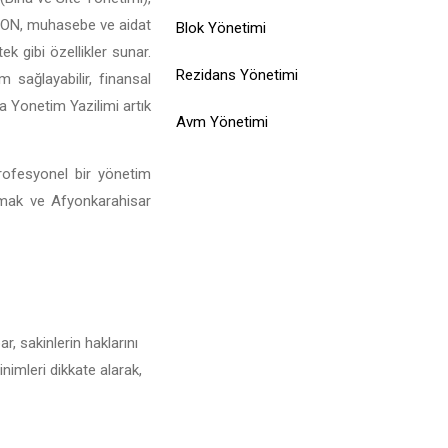
İSİYON, muhasebe ve aidat
Blok Yönetimi
ek gibi özellikler sunar.
Rezidans Yönetimi
 sağlayabilir, finansal
na Yonetim Yazilimi artık
Avm Yönetimi
profesyonel bir yönetim
lamak ve Afyonkarahisar
, sakinlerin haklarını
nimleri dikkate alarak,