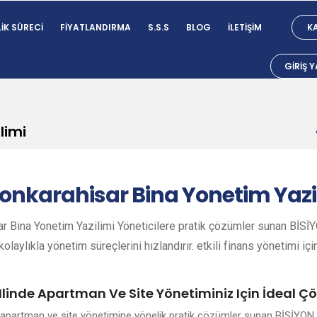
IK SÜRECI
FIYATLANDIRMA
S.S.S
BLOG
İLETIŞIM
KA
GIRIŞ 
limi
onkarahisar
Bina Yonetim Yazi
r Bina Yonetim Yazilimi Yöneticilere pratik çözümler sunan BİSİYO
olaylıkla yönetim süreçlerini hızlandırır. etkili finans yönetimi içi
Ilinde Apartman Ve Site Yönetiminiz Için İdeal 
i apartman ve site yönetimine yönelik pratik çözümler sunan BİSİYON (