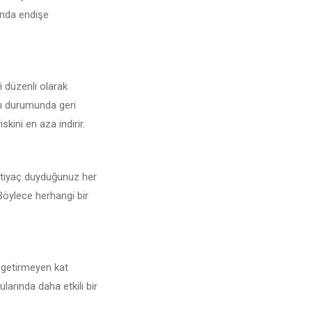
sunda endişe
i düzenli olarak
ybı durumunda geri
kini en aza indirir.
İhtiyaç duyduğunuz her
 Böylece herhangi bir
e getirmeyen kat
larında daha etkili bir