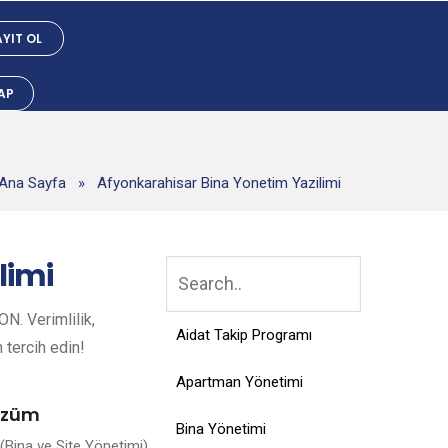
YIT OL
YAP
Ana Sayfa
»
Afyonkarahisar Bina Yonetim Yazilimi
limi
N. Verimlilik,
Aidat Takip Programı
n tercih edin!
Apartman Yönetimi
Çözüm
Bina Yönetimi
Bina ve Site Yönetimi),