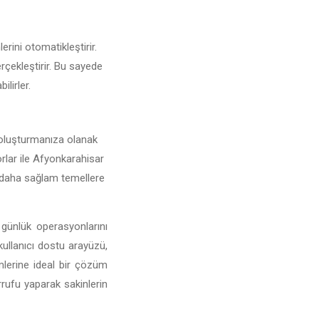
erini otomatikleştirir.
erçekleştirir. Bu sayede
ilirler.
ar oluşturmanıza olanak
porlar ile Afyonkarahisar
nı daha sağlam temellere
 günlük operasyonlarını
 kullanıcı dostu arayüzü,
imlerine ideal bir çözüm
rufu yaparak sakinlerin