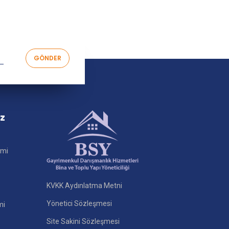
iz
imi
KVKK Aydınlatma Metni
Yönetici Sözleşmesi
mi
Site Sakini Sözleşmesi