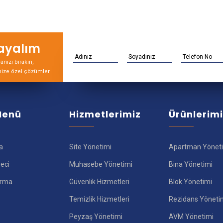
rayalım
nızı bırakın,
nize özel çözümler
 Menü
Hizmetlerimiz
Ürünlerim
a
Site Yönetimi
Apartman Yönet
reci
Muhasebe Yönetimi
Bina Yönetimi
ırma
Güvenlik Hizmetleri
Blok Yönetimi
Temizlik Hizmetleri
Rezidans Yöneti
Peyzaş Yönetimi
AVM Yönetimi