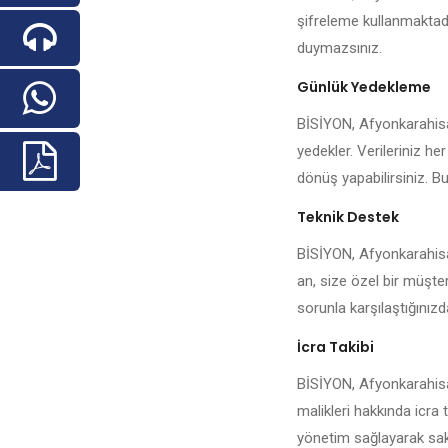
şifreleme kullanmaktadı
duymazsınız.
Günlük Yedekleme
BİSİYON, Afyonkarahisar 
yedekler. Verileriniz he
dönüş yapabilirsiniz. Bu
Teknik Destek
BİSİYON, Afyonkarahisar
an, size özel bir müşter
sorunla karşılaştığınızda 
İcra Takibi
BİSİYON, Afyonkarahisar
malikleri hakkında icra 
yönetim sağlayarak sakin