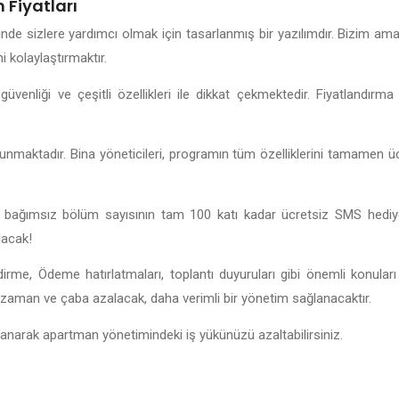
Fiyatları
e sizlere yardımcı olmak için tasarlanmış bir yazılımdır. Bizim am
i kolaylaştırmaktır.
enliği ve çeşitli özellikleri ile dikkat çekmektedir. Fiyatlandırma
nmaktadır. Bina yöneticileri, programın tüm özelliklerini tamamen ü
 için bağımsız bölüm sayısının tam 100 katı kadar ücretsiz SMS hedi
lacak!
irme, Ödeme hatırlatmaları, toplantı duyuruları gibi önemli konuları hı
aman ve çaba azalacak, daha verimli bir yönetim sağlanacaktır.
arak apartman yönetimindeki iş yükünüzü azaltabilirsiniz.