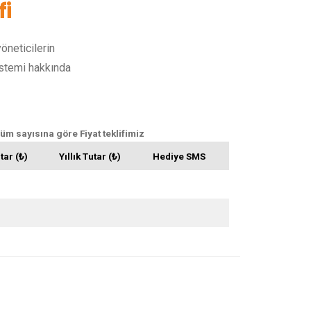
fi
öneticilerin
istemi hakkında
m sayısına göre Fiyat teklifimiz
tar (₺)
Yıllık Tutar (₺)
Hediye SMS