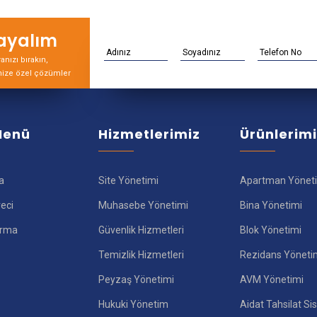
rayalım
nızı bırakın,
nize özel çözümler
 Menü
Hizmetlerimiz
Ürünlerim
a
Site Yönetimi
Apartman Yönet
reci
Muhasebe Yönetimi
Bina Yönetimi
ırma
Güvenlik Hizmetleri
Blok Yönetimi
Temizlik Hizmetleri
Rezidans Yöneti
Peyzaş Yönetimi
AVM Yönetimi
Hukuki Yönetim
Aidat Tahsilat Si