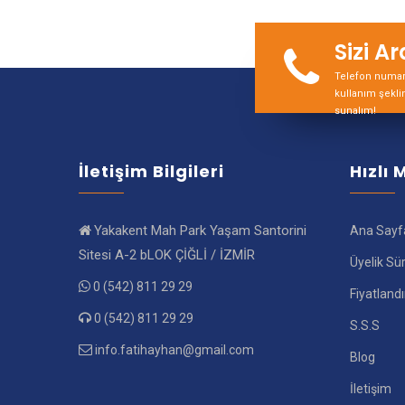
Sizi A
Telefon numara
kullanım şekli
sunalım!
İletişim Bilgileri
Hızlı
Yakakent Mah Park Yaşam Santorini
Ana Sayf
Sitesi A-2 bLOK ÇİĞLİ / İZMİR
Üyelik Sü
0 (542) 811 29 29
Fiyatland
0 (542) 811 29 29
S.S.S
info.fatihayhan@gmail.com
Blog
İletişim