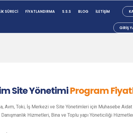
IK SÜRECI
FIYATLANDIRMA
S.S.S
BLOG
İLETIŞIM
KA
GIRIŞ 
im Site Yönetimi
Program Fiyatl
a, Avm, Toki, İş Merkezi ve Site Yönetimleri için Muhasebe Aidat 
Danışmanlık Hizmetleri, Bina ve Toplu yapı Yöneticiliği Hizmetle