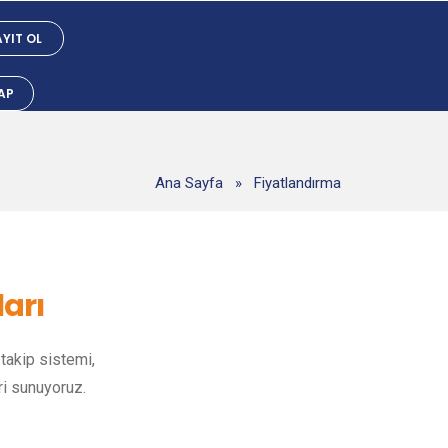
YIT OL
YAP
Ana Sayfa
»
Fiyatlandırma
arı
takip sistemi,
ri sunuyoruz.