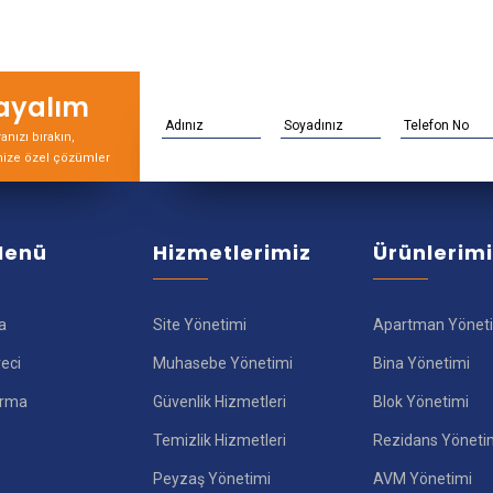
rayalım
nızı bırakın,
nize özel çözümler
 Menü
Hizmetlerimiz
Ürünlerim
a
Site Yönetimi
Apartman Yönet
reci
Muhasebe Yönetimi
Bina Yönetimi
ırma
Güvenlik Hizmetleri
Blok Yönetimi
Temizlik Hizmetleri
Rezidans Yöneti
Peyzaş Yönetimi
AVM Yönetimi