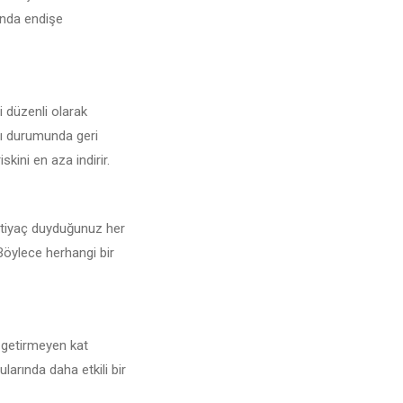
sunda endişe
i düzenli olarak
ybı durumunda geri
kini en aza indirir.
İhtiyaç duyduğunuz her
 Böylece herhangi bir
e getirmeyen kat
larında daha etkili bir