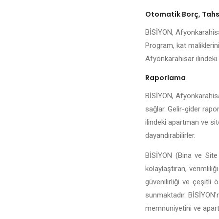
Otomatik Borç, Tahsi
BİSİYON, Afyonkarahisar 
Program, kat maliklerini
Afyonkarahisar ilindeki y
Raporlama
BİSİYON, Afyonkarahisar 
sağlar. Gelir-gider rapo
ilindeki apartman ve sit
dayandırabilirler.
BİSİYON (Bina ve Site 
kolaylaştıran, verimlili
güvenilirliği ve çeşitl
sunmaktadır. BİSİYON'n
memnuniyetini ve apartma