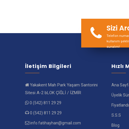
Sizi A
Telefon numara
kullanım şekli
sunalım!
İletişim Bilgileri
Hızlı
Yakakent Mah Park Yaşam Santorini
Ana Sayf
Sitesi A-2 bLOK ÇİĞLİ / İZMİR
Üyelik Sü
0 (542) 811 29 29
Fiyatland
0 (542) 811 29 29
S.S.S
info.fatihayhan@gmail.com
Blog