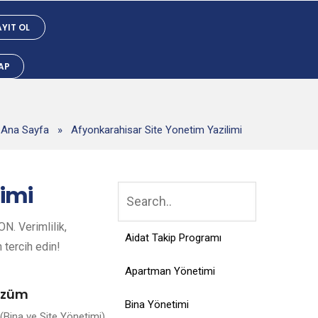
YIT OL
YAP
Ana Sayfa
»
Afyonkarahisar Site Yonetim Yazilimi
limi
N. Verimlilik,
Aidat Takip Programı
n tercih edin!
Apartman Yönetimi
Çözüm
Bina Yönetimi
Bina ve Site Yönetimi),