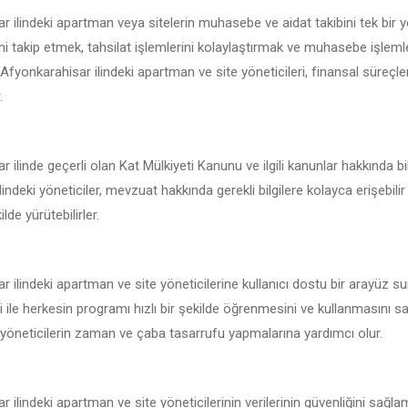
 ilindeki apartman veya sitelerin muhasebe ve aidat takibini tek bir
ni takip etmek, tahsilat işlemlerini kolaylaştırmak ve muhasebe işleml
e Afyonkarahisar ilindeki apartman ve site yöneticileri, finansal süreçle
.
 ilinde geçerli olan Kat Mülkiyeti Kanunu ve ilgili kanunlar hakkında b
indeki yöneticiler, mevzuat hakkında gerekli bilgilere kolayca erişebili
lde yürütebilirler.
 ilindeki apartman ve site yöneticilerine kullanıcı dostu bir arayüz s
i ile herkesin programı hızlı bir şekilde öğrenmesini ve kullanmasını sa
 yöneticilerin zaman ve çaba tasarrufu yapmalarına yardımcı olur.
 ilindeki apartman ve site yöneticilerinin verilerinin güvenliğini sağla