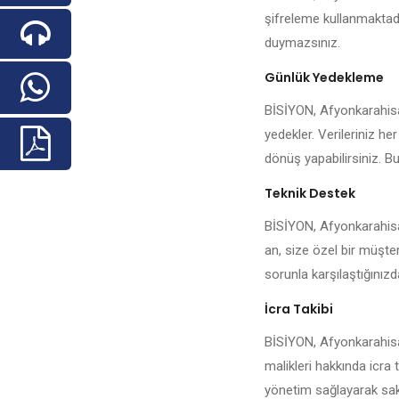
şifreleme kullanmaktadı
duymazsınız.
Günlük Yedekleme
BİSİYON, Afyonkarahisar 
yedekler. Verileriniz he
dönüş yapabilirsiniz. Bu
Teknik Destek
BİSİYON, Afyonkarahisar
an, size özel bir müşter
sorunla karşılaştığınızda 
İcra Takibi
BİSİYON, Afyonkarahisar
malikleri hakkında icra 
yönetim sağlayarak sakin