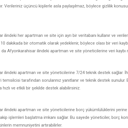
r. Verileriniz üçüncü kişilerle asla paylaşılmaz, böylece gizlilik konu
ilindeki her apartman ve site için ayrı bir veritabanı kullanır ve veriler
r 10 dakikada bir otomatik olarak yedeklenir, böylece olası bir veri ka
 da Afyonkarahisar ilindeki apartman ve site yöneticilerine veri kaybı ris
 ilindeki apartman ve site yöneticilerine 7/24 teknik destek sağlar. 
i temsilcisi tarafından sorularınız yanıtlanır ve teknik destek sunulur.
hızlı ve etkili bir şekilde destek alabilirsiniz.
 ilindeki apartman ve site yöneticilerine borç yükümlülüklerini yerin
takip işlemleri başlatma imkanı sağlar. Bu sayede yöneticiler, borç konu
lerin memnuniyetini artırabilirler.