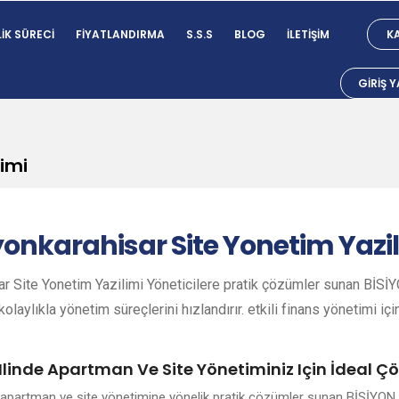
IK SÜRECI
FIYATLANDIRMA
S.S.S
BLOG
İLETIŞIM
KA
GIRIŞ 
imi
yonkarahisar
Site Yonetim Yazi
r Site Yonetim Yazilimi Yöneticilere pratik çözümler sunan BİSİYO
olaylıkla yönetim süreçlerini hızlandırır. etkili finans yönetimi içi
Ilinde Apartman Ve Site Yönetiminiz Için İdeal 
i apartman ve site yönetimine yönelik pratik çözümler sunan BİSİYON (