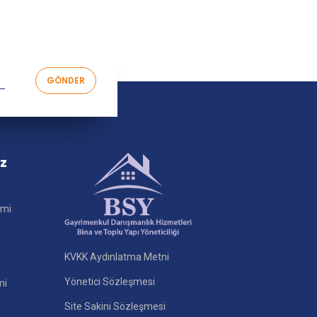
iz
imi
KVKK Aydınlatma Metni
Yönetici Sözleşmesi
mi
Site Sakini Sözleşmesi