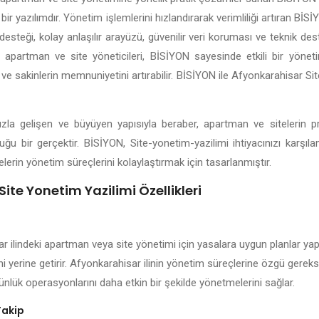
bir yazılımdır. Yönetim işlemlerini hızlandırarak verimliliği artıran B
esteği, kolay anlaşılır arayüzü, güvenilir veri koruması ve teknik dest
i apartman ve site yöneticileri, BİSİYON sayesinde etkili bir yönetim
 ve sakinlerin memnuniyetini artırabilir. BİSİYON ile Afyonkarahisar Si
hızla gelişen ve büyüyen yapısıyla beraber, apartman ve sitelerin 
uğu bir gerçektir. BİSİYON, Site-yonetim-yazilimi ihtiyacınızı karşı
elerin yönetim süreçlerini kolaylaştırmak için tasarlanmıştır.
ite Yonetim Yazilimi Özellikleri
 ilindeki apartman veya site yönetimi için yasalara uygun planlar yapar
i yerine getirir. Afyonkarahisar ilinin yönetim süreçlerine özgü gereksi
ünlük operasyonlarını daha etkin bir şekilde yönetmelerini sağlar.
Takip