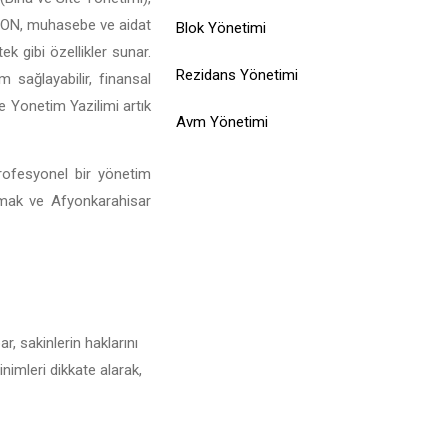
İSİYON, muhasebe ve aidat
Blok Yönetimi
ek gibi özellikler sunar.
Rezidans Yönetimi
 sağlayabilir, finansal
te Yonetim Yazilimi artık
Avm Yönetimi
profesyonel bir yönetim
lamak ve Afyonkarahisar
, sakinlerin haklarını
nimleri dikkate alarak,