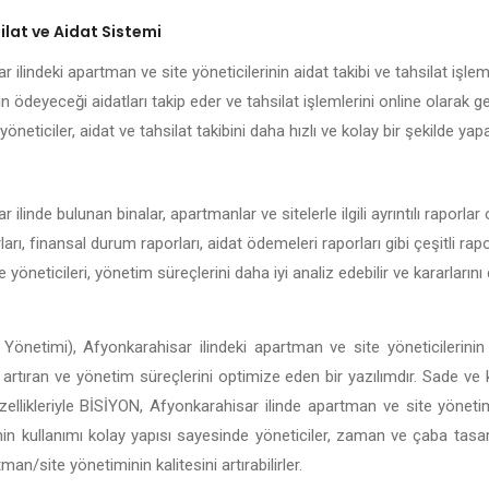
lat ve Aidat Sistemi
ilindeki apartman ve site yöneticilerinin aidat takibi ve tahsilat işleml
n ödeyeceği aidatları takip eder ve tahsilat işlemlerini online olarak g
öneticiler, aidat ve tahsilat takibini daha hızlı ve kolay bir şekilde yapab
ilinde bulunan binalar, apartmanlar ve sitelerle ilgili ayrıntılı raporl
rları, finansal durum raporları, aidat ödemeleri raporları gibi çeşitli ra
e yöneticileri, yönetim süreçlerini daha iyi analiz edebilir ve kararları
Yönetimi), Afyonkarahisar ilindeki apartman ve site yöneticilerinin
ği artıran ve yönetim süreçlerini optimize eden bir yazılımdır. Sade ve
i özellikleriyle BİSİYON, Afyonkarahisar ilinde apartman ve site yönet
in kullanımı kolay yapısı sayesinde yöneticiler, zaman ve çaba tasar
n/site yönetiminin kalitesini artırabilirler.