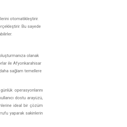
erini otomatikleştirir.
erçekleştirir. Bu sayede
ilirler.
ar oluşturmanıza olanak
porlar ile Afyonkarahisar
nı daha sağlam temellere
 günlük operasyonlarını
 kullanıcı dostu arayüzü,
imlerine ideal bir çözüm
rufu yaparak sakinlerin