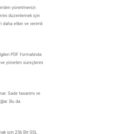
 yerden yönetmenizi
erini düzenlemek için
ri daha etkin ve verimli
ilgileri PDF formatında
r ve yönetim süreçlerini
unar. Sade tasarımı ve
ğlar. Bu da
mak için 256 Bit SSL