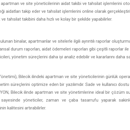
i apartman ve site yöneticilerinin aidat takibi ve tahsilat işlemlerini ot
ği aidatları takip eder ve tahsilat işlemlerini online olarak gerçekleştir
t ve tahsilat takibini daha hızlı ve kolay bir şekilde yapabilirler.
ulunan binalar, apartmanlar ve sitelerle ilgili ayrıntılı raporlar oluştur
nansal durum raporları, aidat ödemeleri raporları gibi çeşitli raporlar ile B
ileri, yönetim süreçlerini daha iyi analiz edebilir ve kararlarını daha
netimi), Bilecik ilindeki apartman ve site yöneticilerinin günlük opera
önetim süreçlerini optimize eden bir yazılımdır. Sade ve kullanıcı dostu 
BİSİYON, Bilecik ilinde apartman ve site yönetimlerine ideal bir çözüm 
ı sayesinde yöneticiler, zaman ve çaba tasarrufu yaparak sakin
 kalitesini artırabilirler.