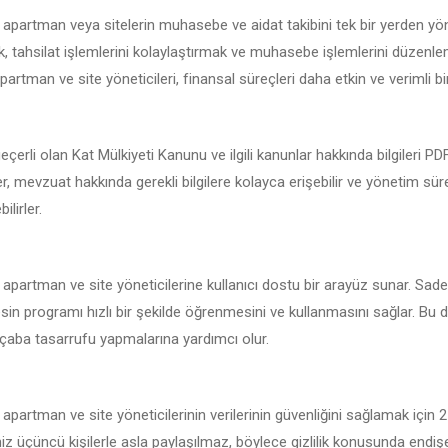
ki apartman veya sitelerin muhasebe ve aidat takibini tek bir yerden yö
 tahsilat işlemlerini kolaylaştırmak ve muhasebe işlemlerini düzenlemek
partman ve site yöneticileri, finansal süreçleri daha etkin ve verimli bir
geçerli olan Kat Mülkiyeti Kanunu ve ilgili kanunlar hakkında bilgileri P
iler, mevzuat hakkında gerekli bilgilere kolayca erişebilir ve yönetim sür
ilirler.
i apartman ve site yöneticilerine kullanıcı dostu bir arayüz sunar. Sade
sin programı hızlı bir şekilde öğrenmesini ve kullanmasını sağlar. Bu da
çaba tasarrufu yapmalarına yardımcı olur.
i apartman ve site yöneticilerinin verilerinin güvenliğini sağlamak için
iniz üçüncü kişilerle asla paylaşılmaz, böylece gizlilik konusunda endi