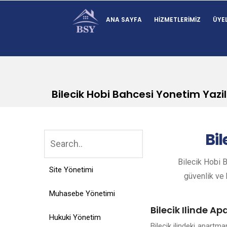
ANA SAYFA
HIZMETLERIMIZ
ÜYEL
Bilecik Hobi Bahcesi Yonetim Yazil
Bil
Bilecik Hobi B
Site Yönetimi
güvenlik ve k
Muhasebe Yönetimi
Bilecik Ilinde A
Hukuki Yönetim
Bilecik ilindeki apartm