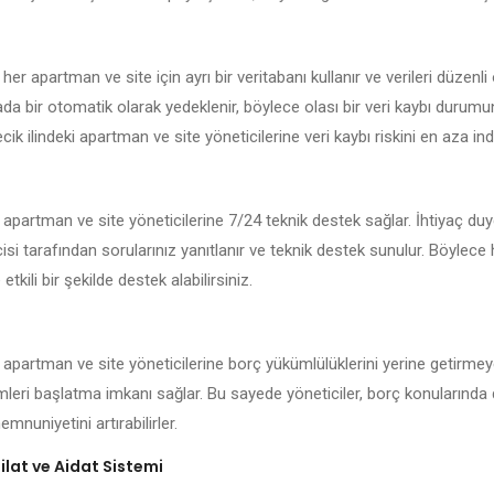
 her apartman ve site için ayrı bir veritabanı kullanır ve verileri düzenli
kada bir otomatik olarak yedeklenir, böylece olası bir veri kaybı durum
ecik ilindeki apartman ve site yöneticilerine veri kaybı riskini en aza indi
ki apartman ve site yöneticilerine 7/24 teknik destek sağlar. İhtiyaç d
isi tarafından sorularınız yanıtlanır ve teknik destek sunulur. Böylece
 etkili bir şekilde destek alabilirsiniz.
i apartman ve site yöneticilerine borç yükümlülüklerini yerine getirmey
emleri başlatma imkanı sağlar. Bu sayede yöneticiler, borç konularında 
mnuniyetini artırabilirler.
lat ve Aidat Sistemi