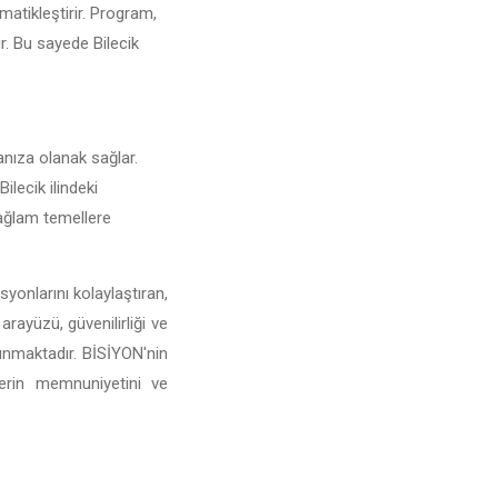
omatikleştirir. Program,
ir. Bu sayede Bilecik
manıza olanak sağlar.
ilecik ilindeki
 sağlam temellere
syonlarını kolaylaştıran,
arayüzü, güvenilirliği ve
sunmaktadır. BİSİYON'nin
lerin memnuniyetini ve