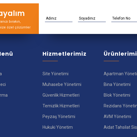
rayalım
nızı bırakın,
nize özel çözümler
 Menü
Hizmetlerimiz
Ürünlerim
a
Site Yönetimi
Apartman Yönet
reci
Muhasebe Yönetimi
Bina Yönetimi
ırma
Güvenlik Hizmetleri
Blok Yönetimi
Temizlik Hizmetleri
Rezidans Yöneti
Peyzaş Yönetimi
AVM Yönetimi
Hukuki Yönetim
Aidat Tahsilat Si