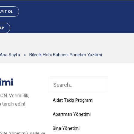
YIT OL
YAP
Ana Sayfa
»
Bilecik Hobi Bahcesi Yonetim Yazilimi
imi
ON. Verimlilik,
Aidat Takip Programı
n tercih edin!
Apartman Yönetimi
Bina Yönetimi
 Site Yönetimi), sade ve