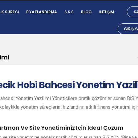
IK SÜRECI
FIYATLANDIRMA
S.S.S
BLOG
İLETIŞIM
KA
GIRIŞ 
imi
ecik
Hobi Bahcesi Yonetim Yazil
ahcesi Yonetim Yazilimi Yöneticilere pratik çözümler sunan BİSİY
olaylıkla yönetim süreçlerini hızlandırır. etkili finans yönetimi içi
partman Ve Site Yönetiminiz Için İdeal Çözüm
an ve site yönetimine yönelik pratik çözümler sunan BİSİYON (Bina ve