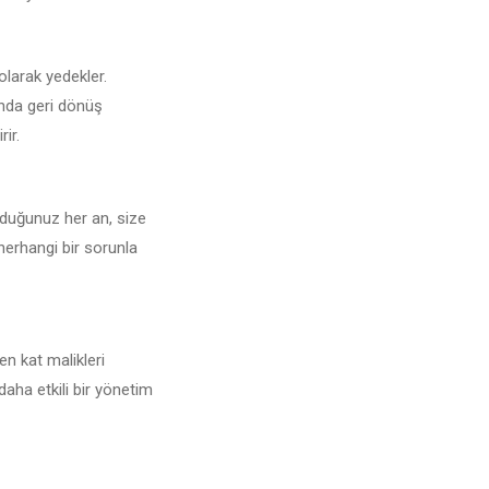
 olarak yedekler.
unda geri dönüş
rir.
uyduğunuz her an, size
 herhangi bir sorunla
en kat malikleri
daha etkili bir yönetim