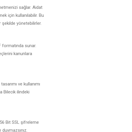
netmenizi sağlar. Aidat
 için kullanılabilir. Bu
 şekilde yönetebilirler.
DF formatında sunar.
eçlerini kanunlara
 tasarımı ve kullanımı
 Bilecik ilindeki
 256 Bit SSL şifreleme
şe duymazsınız.