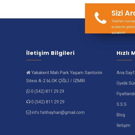
Sizi A
Telefon numara
kullanım şekli
sunalım!
İletişim Bilgileri
Hızlı
Yakakent Mah Park Yaşam Santorini
Ana Sayf
Sitesi A-2 bLOK ÇİĞLİ / İZMİR
Üyelik Sü
0 (542) 811 29 29
Fiyatland
0 (542) 811 29 29
S.S.S
info.fatihayhan@gmail.com
Blog
İletişim