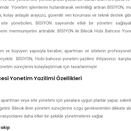
lımdır. Yönetim işlemlerini hızlandırarak verimliliği artıran BİSİYON, 
kolay anlaşılır arayüzü, güvenilir veri koruması ve teknik destek gibi 
site yöneticileri, BİSİYON sayesinde etkili bir yönetim sağlayabil
lerin memnuniyetini artırabilir. BİSİYON ile Bilecik Hobi Bahcesi Yon
elişen ve büyüyen yapısıyla beraber, apartman ve sitelerin profesyone
rçektir. BİSİYON, Hobi-bahcesi-yonetim-yazilimi ihtiyacınızı karşıla
önetim süreçlerini kolaylaştırmak için tasarlanmıştır.
esi Yonetim Yazilimi Özellikleri
i apartman veya site yönetimi için yasalara uygun planlar yapar, sakinle
getirir. Bilecik ilinin yönetim süreçlerine özgü gereksinimleri dikkate a
rasyonlarını daha etkin bir şekilde yönetmelerini sağlar.
Takip