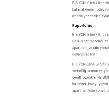
BİSİYON, Bilecik ilindek
kat maliklerinin ödeyece
ilindeki yöneticiler, aida
Raporlama
BİSİYON, Bilecik ilinde b
Gelir-gider raporları, fi
apartman ve site yönetic
dayandırabilirler.
BİSİYON (Bina ve Site Yö
verimliliği artıran ve y
çeşitli özellikleriyle 
kullanımı kolay yapıs
apartman/site yönetiminin