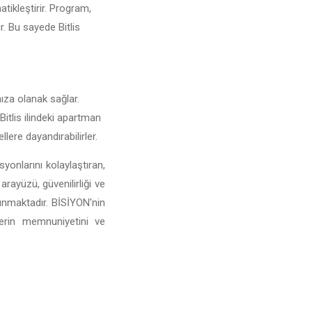
atikleştirir. Program,
ir. Bu sayede Bitlis
anıza olanak sağlar.
 Bitlis ilindeki apartman
llere dayandırabilirler.
yonlarını kolaylaştıran,
arayüzü, güvenilirliği ve
sunmaktadır. BİSİYON'nin
lerin memnuniyetini ve