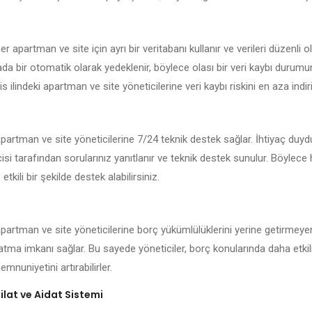
her apartman ve site için ayrı bir veritabanı kullanır ve verileri düzenli o
kada bir otomatik olarak yedeklenir, böylece olası bir veri kaybı durum
lis ilindeki apartman ve site yöneticilerine veri kaybı riskini en aza indiri
 apartman ve site yöneticilerine 7/24 teknik destek sağlar. İhtiyaç duy
isi tarafından sorularınız yanıtlanır ve teknik destek sunulur. Böylece
 etkili bir şekilde destek alabilirsiniz.
 apartman ve site yöneticilerine borç yükümlülüklerini yerine getirmeye
latma imkanı sağlar. Bu sayede yöneticiler, borç konularında daha etkil
mnuniyetini artırabilirler.
lat ve Aidat Sistemi