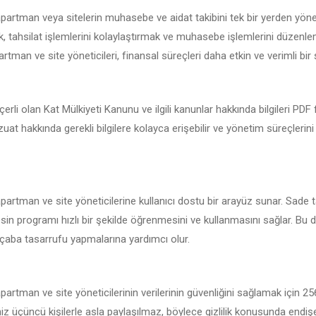
i apartman veya sitelerin muhasebe ve aidat takibini tek bir yerden yön
 tahsilat işlemlerini kolaylaştırmak ve muhasebe işlemlerini düzenlemek
artman ve site yöneticileri, finansal süreçleri daha etkin ve verimli bir ş
eçerli olan Kat Mülkiyeti Kanunu ve ilgili kanunlar hakkında bilgileri PDF
vzuat hakkında gerekli bilgilere kolayca erişebilir ve yönetim süreçlerin
 apartman ve site yöneticilerine kullanıcı dostu bir arayüz sunar. Sade 
sin programı hızlı bir şekilde öğrenmesini ve kullanmasını sağlar. Bu da 
çaba tasarrufu yapmalarına yardımcı olur.
 apartman ve site yöneticilerinin verilerinin güvenliğini sağlamak için 2
iniz üçüncü kişilerle asla paylaşılmaz, böylece gizlilik konusunda endi