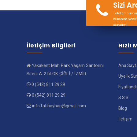
Sizi A
Telefon numara
kullanım şekli
sunalım!
İletişim Bilgileri
Hızlı
Yakakent Mah Park Yaşam Santorini
Ana Sayf
Sitesi A-2 bLOK ÇİĞLİ / İZMİR
Üyelik Sü
0 (542) 811 29 29
Fiyatland
0 (542) 811 29 29
S.S.S
info.fatihayhan@gmail.com
Blog
İletişim