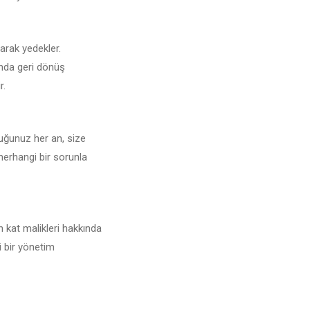
larak yedekler.
unda geri dönüş
r.
duğunuz her an, size
 herhangi bir sorunla
n kat malikleri hakkında
i bir yönetim