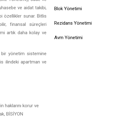
muhasebe ve aidat takibi,
Blok Yönetimi
özellikler sunar. Bitlis
Rezidans Yönetimi
ir, finansal süreçleri
limi artık daha kolay ve
Avm Yönetimi
l bir yönetim sistemine
lis ilindeki apartman ve
in haklarını korur ve
arak, BİSİYON