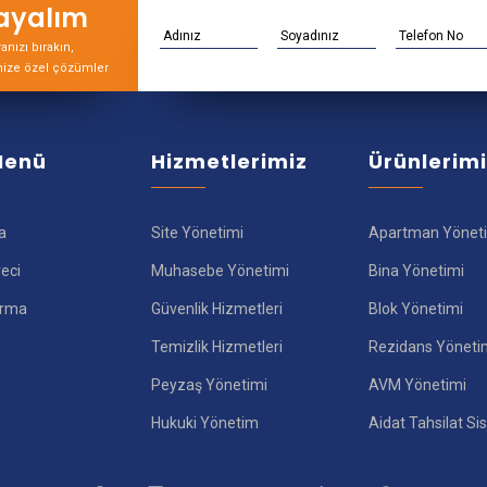
rayalım
nızı bırakın,
nize özel çözümler
 Menü
Hizmetlerimiz
Ürünlerim
a
Site Yönetimi
Apartman Yönet
reci
Muhasebe Yönetimi
Bina Yönetimi
ırma
Güvenlik Hizmetleri
Blok Yönetimi
Temizlik Hizmetleri
Rezidans Yöneti
Peyzaş Yönetimi
AVM Yönetimi
Hukuki Yönetim
Aidat Tahsilat Si