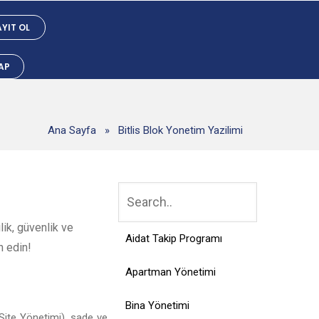
YIT OL
YAP
Ana Sayfa
»
Bitlis Blok Yonetim Yazilimi
lik, güvenlik ve
Aidat Takip Programı
h edin!
Apartman Yönetimi
Bina Yönetimi
Site Yönetimi), sade ve