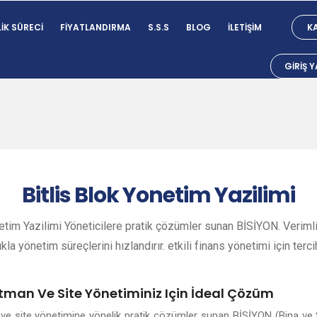
IK SÜRECI
FIYATLANDIRMA
S.S.S
BLOG
İLETIŞIM
KA
GIRIŞ 
Bitlis
Blok Yonetim Yazilimi
etim Yazilimi Yöneticilere pratik çözümler sunan BİSİYON. Verimli
ıkla yönetim süreçlerini hızlandırır. etkili finans yönetimi için terci
artman Ve Site Yönetiminiz Için İdeal Çözüm
an ve site yönetimine yönelik pratik çözümler sunan BİSİYON (Bina ve 