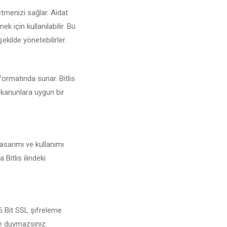
etmenizi sağlar. Aidat
 için kullanılabilir. Bu
ekilde yönetebilirler.
 formatında sunar. Bitlis
i kanunlara uygun bir
tasarımı ve kullanımı
Bitlis ilindeki
56 Bit SSL şifreleme
şe duymazsınız.