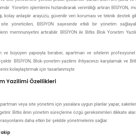
lımdır. Yönetim işlemlerini hızlandırarak verimliliği artıran BİSİYON, 
 kolay anlaşılır arayüzü, güvenilir veri koruması ve teknik destek gibi 
site yöneticileri, BİSİYON sayesinde etkili bir yönetim sağlayabil
lerin memnuniyetini artırabilir. BİSİYON ile Bitlis Blok Yonetim Yazi
lişen ve büyüyen yapısıyla beraber, apartman ve sitelerin profesyone
çektir. BİSİYON, Blok-yonetim-yazilimi ihtiyacınızı karşılamak ve Bit
erini kolaylaştırmak için tasarlanmıştır.
im Yazilimi Özellikleri
 apartman veya site yönetimi için yasalara uygun planlar yapar, sakinler
getirir. Bitlis ilinin yönetim süreçlerine özgü gereksinimleri dikkate al
rasyonlarını daha etkin bir şekilde yönetmelerini sağlar.
Takip