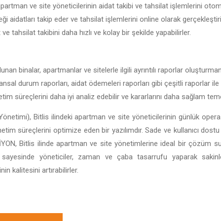
apartman ve site yöneticilerinin aidat takibi ve tahsilat işlemlerini otom
ği aidatları takip eder ve tahsilat işlemlerini online olarak gerçekleştir
t ve tahsilat takibini daha hızlı ve kolay bir şekilde yapabilirler.
lunan binalar, apartmanlar ve sitelerle ilgili ayrıntılı raporlar oluşturm
nansal durum raporları, aidat ödemeleri raporları gibi çeşitli raporlar ile
netim süreçlerini daha iyi analiz edebilir ve kararlarını daha sağlam teme
önetimi), Bitlis ilindeki apartman ve site yöneticilerinin günlük operas
önetim süreçlerini optimize eden bir yazılımdır. Sade ve kullanıcı dostu 
BİSİYON, Bitlis ilinde apartman ve site yönetimlerine ideal bir çözüm 
ı sayesinde yöneticiler, zaman ve çaba tasarrufu yaparak sakin
 kalitesini artırabilirler.