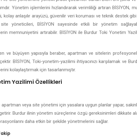
lımdır. Yönetim işlemlerini hızlandırarak verimliliği artıran BİSİYON, 
 kolay anlaşılır arayüzü, güvenilir veri koruması ve teknik destek gibi 
site yöneticileri, BİSİYON sayesinde etkili bir yönetim sağlayabil
lerin memnuniyetini artırabilir. BİSİYON ile Burdur Toki Yonetim Yazi
lişen ve büyüyen yapısıyla beraber, apartman ve sitelerin profesyone
çektir. BİSİYON, Toki-yonetim-yazilimi ihtiyacınızı karşılamak ve Bur
erini kolaylaştırmak için tasarlanmıştır.
im Yazilimi Özellikleri
i apartman veya site yönetimi için yasalara uygun planlar yapar, sakinle
getirir. Burdur ilinin yönetim süreçlerine özgü gereksinimleri dikkate a
rasyonlarını daha etkin bir şekilde yönetmelerini sağlar.
Takip