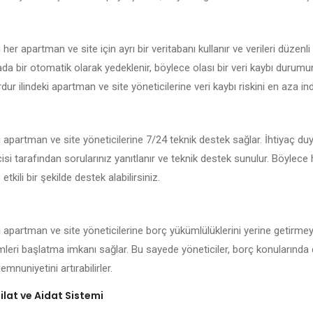
her apartman ve site için ayrı bir veritabanı kullanır ve verileri düzenli
kada bir otomatik olarak yedeklenir, böylece olası bir veri kaybı durum
dur ilindeki apartman ve site yöneticilerine veri kaybı riskini en aza indi
i apartman ve site yöneticilerine 7/24 teknik destek sağlar. İhtiyaç d
isi tarafından sorularınız yanıtlanır ve teknik destek sunulur. Böylece
 etkili bir şekilde destek alabilirsiniz.
i apartman ve site yöneticilerine borç yükümlülüklerini yerine getirmey
emleri başlatma imkanı sağlar. Bu sayede yöneticiler, borç konularında 
mnuniyetini artırabilirler.
lat ve Aidat Sistemi