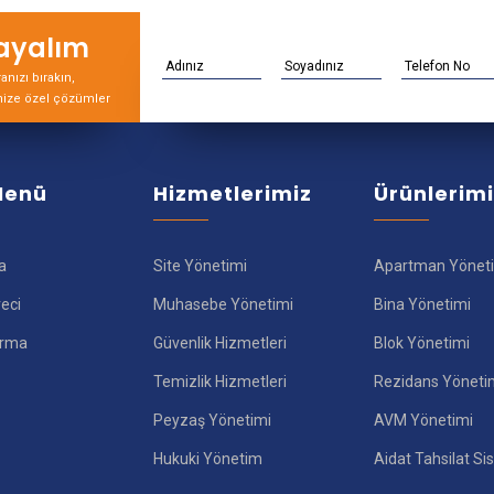
rayalım
nızı bırakın,
nize özel çözümler
 Menü
Hizmetlerimiz
Ürünlerim
a
Site Yönetimi
Apartman Yönet
reci
Muhasebe Yönetimi
Bina Yönetimi
ırma
Güvenlik Hizmetleri
Blok Yönetimi
Temizlik Hizmetleri
Rezidans Yöneti
Peyzaş Yönetimi
AVM Yönetimi
Hukuki Yönetim
Aidat Tahsilat Si