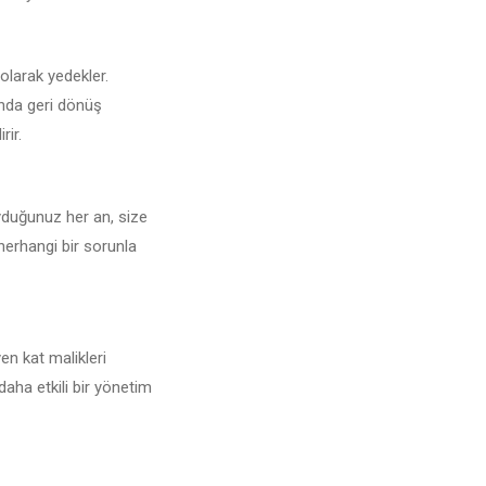
 olarak yedekler.
unda geri dönüş
rir.
uyduğunuz her an, size
 herhangi bir sorunla
en kat malikleri
daha etkili bir yönetim