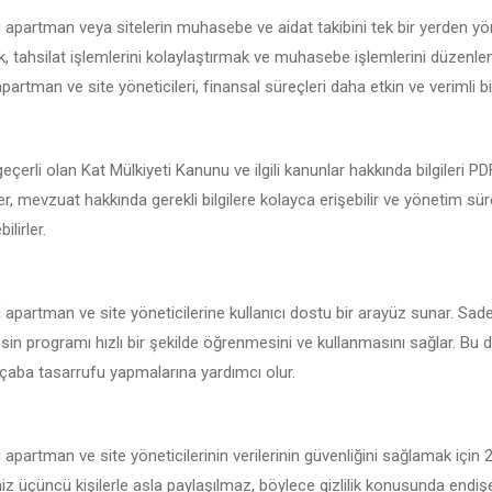
i apartman veya sitelerin muhasebe ve aidat takibini tek bir yerden yö
 tahsilat işlemlerini kolaylaştırmak ve muhasebe işlemlerini düzenlemek
partman ve site yöneticileri, finansal süreçleri daha etkin ve verimli bir
eçerli olan Kat Mülkiyeti Kanunu ve ilgili kanunlar hakkında bilgileri 
ler, mevzuat hakkında gerekli bilgilere kolayca erişebilir ve yönetim sür
ilirler.
i apartman ve site yöneticilerine kullanıcı dostu bir arayüz sunar. Sade
sin programı hızlı bir şekilde öğrenmesini ve kullanmasını sağlar. Bu d
çaba tasarrufu yapmalarına yardımcı olur.
 apartman ve site yöneticilerinin verilerinin güvenliğini sağlamak için
iniz üçüncü kişilerle asla paylaşılmaz, böylece gizlilik konusunda endi