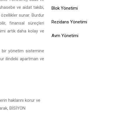
muhasebe ve aidat takibi,
Blok Yönetimi
özellikler sunar. Burdur
Rezidans Yönetimi
ir, finansal süreçleri
limi artık daha kolay ve
Avm Yönetimi
l bir yönetim sistemine
dur ilindeki apartman ve
rin haklarını korur ve
larak, BİSİYON