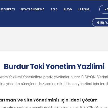
IK SÜRECI
FIYATLANDIRMA
S.S.S
BLOG
İLETIŞIM
KA
GIRIŞ 
Burdur
Toki Yonetim Yazilimi
etim Yazilimi Yöneticilere pratik çözümler sunan BİSİYON. Verimli
ıkla yönetim süreçlerini hızlandırır. etkili finans yönetimi için terci
artman Ve Site Yönetiminiz Için İdeal Çözüm
an ve site yönetimine yönelik pratik çözümler sunan BİSİYON (Bina ve 