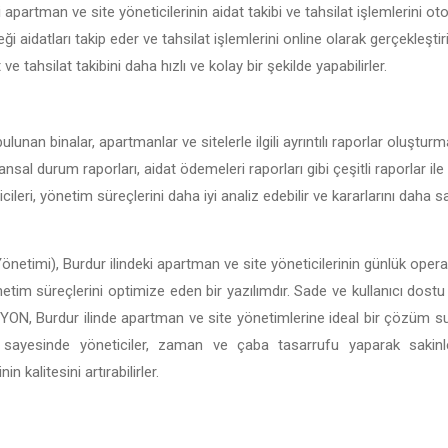
 apartman ve site yöneticilerinin aidat takibi ve tahsilat işlemlerini ot
ği aidatları takip eder ve tahsilat işlemlerini online olarak gerçekleşti
t ve tahsilat takibini daha hızlı ve kolay bir şekilde yapabilirler.
ulunan binalar, apartmanlar ve sitelerle ilgili ayrıntılı raporlar oluştur
nansal durum raporları, aidat ödemeleri raporları gibi çeşitli raporlar ile
ileri, yönetim süreçlerini daha iyi analiz edebilir ve kararlarını daha
önetimi), Burdur ilindeki apartman ve site yöneticilerinin günlük operas
önetim süreçlerini optimize eden bir yazılımdır. Sade ve kullanıcı dostu 
BİSİYON, Burdur ilinde apartman ve site yönetimlerine ideal bir çözüm 
ı sayesinde yöneticiler, zaman ve çaba tasarrufu yaparak sakin
 kalitesini artırabilirler.