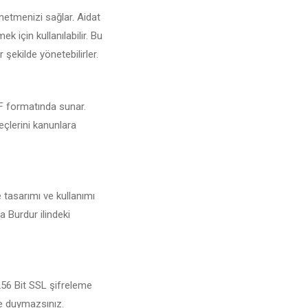
netmenizi sağlar. Aidat
 için kullanılabilir. Bu
 şekilde yönetebilirler.
PDF formatında sunar.
eçlerini kanunlara
 tasarımı ve kullanımı
a Burdur ilindeki
 256 Bit SSL şifreleme
şe duymazsınız.