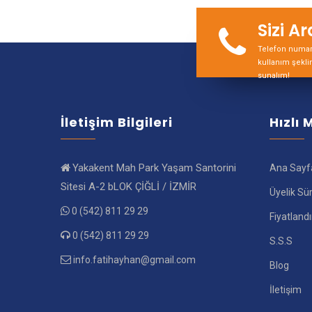
Sizi A
Telefon numara
kullanım şekli
sunalım!
İletişim Bilgileri
Hızlı
Yakakent Mah Park Yaşam Santorini
Ana Sayf
Sitesi A-2 bLOK ÇİĞLİ / İZMİR
Üyelik Sü
0 (542) 811 29 29
Fiyatland
0 (542) 811 29 29
S.S.S
info.fatihayhan@gmail.com
Blog
İletişim