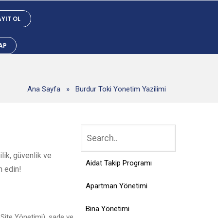
YIT OL
YAP
Ana Sayfa
»
Burdur Toki Yonetim Yazilimi
lik, güvenlik ve
Aidat Takip Programı
h edin!
Apartman Yönetimi
Bina Yönetimi
Site Yönetimi), sade ve