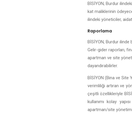
BİSİYON, Burdur ilindeki
kat maliklerinin ödeyece
ilindeki yöneticiler, aida
Raporlama
BİSİYON, Burdur ilinde b
Gelir-gider raporları, fi
apartman ve site yönetic
dayandırabilirler.
BİSİYON (Bina ve Site Y
verimliliği artıran ve y
çeşitli özellikleriyle 
kullanımı kolay yapıs
apartman/site yönetiminin