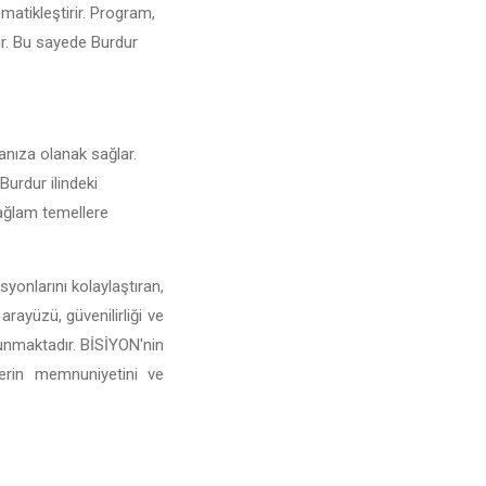
omatikleştirir. Program,
rir. Bu sayede Burdur
manıza olanak sağlar.
 Burdur ilindeki
 sağlam temellere
yonlarını kolaylaştıran,
arayüzü, güvenilirliği ve
sunmaktadır. BİSİYON'nin
lerin memnuniyetini ve