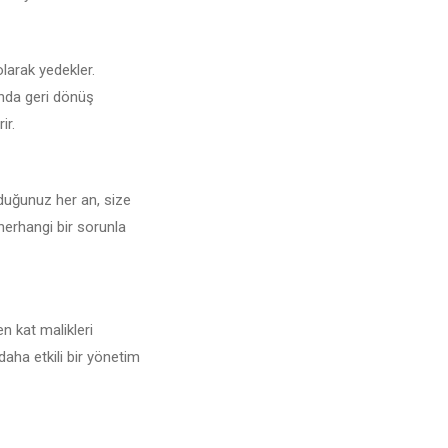
olarak yedekler.
unda geri dönüş
ir.
yduğunuz her an, size
 herhangi bir sorunla
n kat malikleri
daha etkili bir yönetim