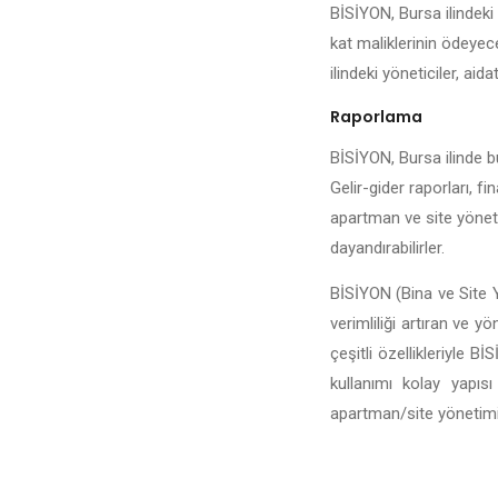
BİSİYON, Bursa ilindeki 
kat maliklerinin ödeyece
ilindeki yöneticiler, aida
Raporlama
BİSİYON, Bursa ilinde bu
Gelir-gider raporları, fi
apartman ve site yönetic
dayandırabilirler.
BİSİYON (Bina ve Site Y
verimliliği artıran ve y
çeşitli özellikleriyle 
kullanımı kolay yapıs
apartman/site yönetiminin