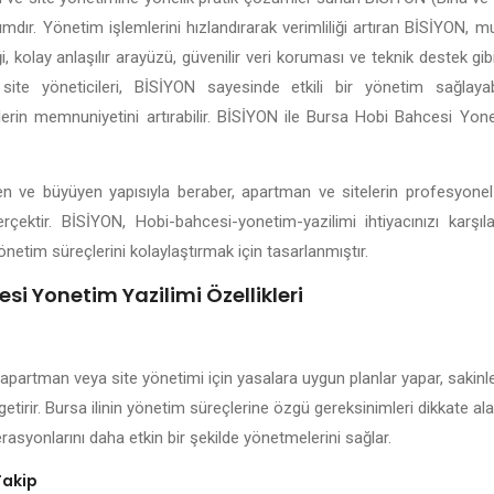
lımdır. Yönetim işlemlerini hızlandırarak verimliliği artıran BİSİYON, 
 kolay anlaşılır arayüzü, güvenilir veri koruması ve teknik destek gibi
site yöneticileri, BİSİYON sayesinde etkili bir yönetim sağlayabil
nlerin memnuniyetini artırabilir. BİSİYON ile Bursa Hobi Bahcesi Yone
işen ve büyüyen yapısıyla beraber, apartman ve sitelerin profesyone
rçektir. BİSİYON, Hobi-bahcesi-yonetim-yazilimi ihtiyacınızı karşı
önetim süreçlerini kolaylaştırmak için tasarlanmıştır.
si Yonetim Yazilimi Özellikleri
 apartman veya site yönetimi için yasalara uygun planlar yapar, sakinle
getirir. Bursa ilinin yönetim süreçlerine özgü gereksinimleri dikkate a
rasyonlarını daha etkin bir şekilde yönetmelerini sağlar.
Takip