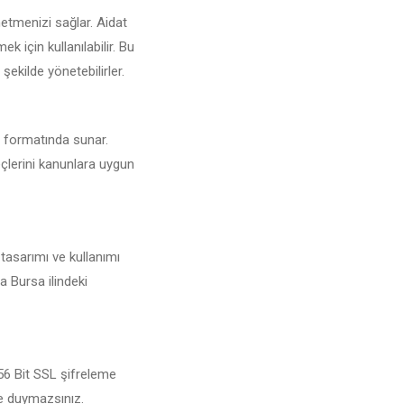
etmenizi sağlar. Aidat
 için kullanılabilir. Bu
şekilde yönetebilirler.
DF formatında sunar.
eçlerini kanunlara uygun
 tasarımı ve kullanımı
a Bursa ilindeki
256 Bit SSL şifreleme
şe duymazsınız.