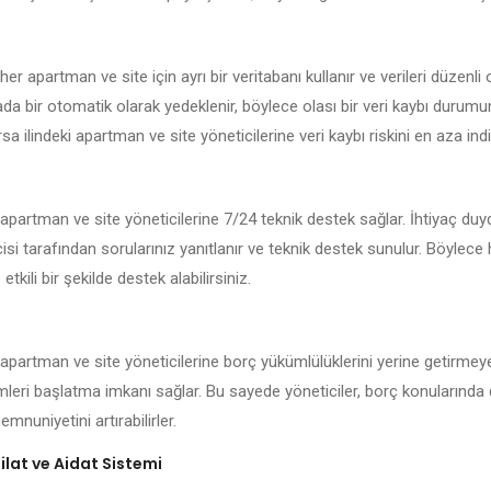
er apartman ve site için ayrı bir veritabanı kullanır ve verileri düzenli 
kada bir otomatik olarak yedeklenir, böylece olası bir veri kaybı durum
sa ilindeki apartman ve site yöneticilerine veri kaybı riskini en aza indir
 apartman ve site yöneticilerine 7/24 teknik destek sağlar. İhtiyaç du
isi tarafından sorularınız yanıtlanır ve teknik destek sunulur. Böylece
 etkili bir şekilde destek alabilirsiniz.
 apartman ve site yöneticilerine borç yükümlülüklerini yerine getirmeye
emleri başlatma imkanı sağlar. Bu sayede yöneticiler, borç konularında 
mnuniyetini artırabilirler.
lat ve Aidat Sistemi