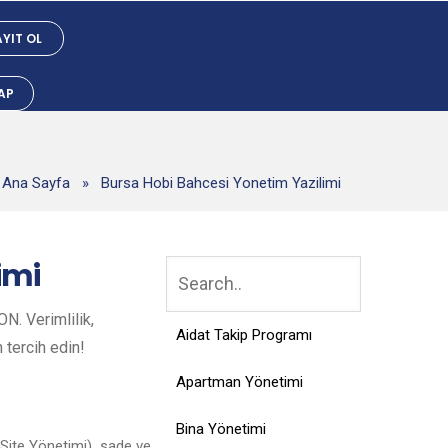
YIT OL
YAP
Ana Sayfa
»
Bursa Hobi Bahcesi Yonetim Yazilimi
imi
N. Verimlilik,
Aidat Takip Programı
n tercih edin!
Apartman Yönetimi
Bina Yönetimi
Site Yönetimi), sade ve