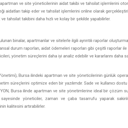
apartman ve site yöneticilerinin aidat takibi ve tahsilat işlemlerini oto
ği aidatları takip eder ve tahsilat işlemlerini online olarak gerçekleşti
t ve tahsilat takibini daha hızlı ve kolay bir şekilde yapabilirler.
lunan binalar, apartmanlar ve sitelerle ilgili ayrıntılı raporlar oluşturm
nansal durum raporları, aidat ödemeleri raporları gibi çeşitli raporlar ile
ileri, yönetim süreçlerini daha iyi analiz edebilir ve kararlarını daha
önetimi), Bursa ilindeki apartman ve site yöneticilerinin günlük operas
önetim süreçlerini optimize eden bir yazılımdır. Sade ve kullanıcı dostu 
BİSİYON, Bursa ilinde apartman ve site yönetimlerine ideal bir çözüm 
ı sayesinde yöneticiler, zaman ve çaba tasarrufu yaparak sakin
 kalitesini artırabilirler.