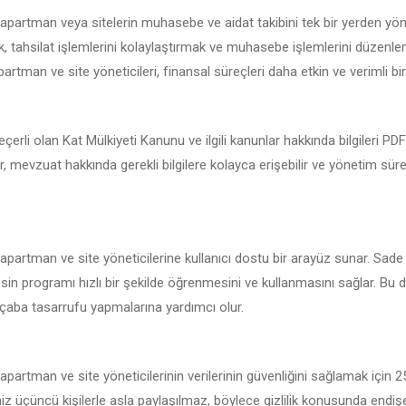
 apartman veya sitelerin muhasebe ve aidat takibini tek bir yerden yön
 tahsilat işlemlerini kolaylaştırmak ve muhasebe işlemlerini düzenlemek
artman ve site yöneticileri, finansal süreçleri daha etkin ve verimli bir 
çerli olan Kat Mülkiyeti Kanunu ve ilgili kanunlar hakkında bilgileri P
er, mevzuat hakkında gerekli bilgilere kolayca erişebilir ve yönetim sür
 apartman ve site yöneticilerine kullanıcı dostu bir arayüz sunar. Sade
sin programı hızlı bir şekilde öğrenmesini ve kullanmasını sağlar. Bu d
çaba tasarrufu yapmalarına yardımcı olur.
apartman ve site yöneticilerinin verilerinin güvenliğini sağlamak için 
iniz üçüncü kişilerle asla paylaşılmaz, böylece gizlilik konusunda endi