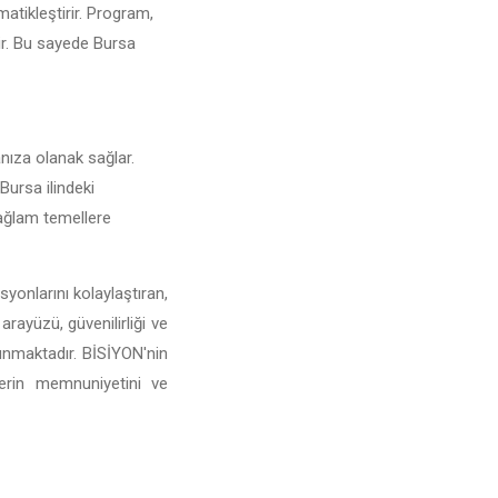
matikleştirir. Program,
rir. Bu sayede Bursa
anıza olanak sağlar.
 Bursa ilindeki
 sağlam temellere
yonlarını kolaylaştıran,
arayüzü, güvenilirliği ve
sunmaktadır. BİSİYON'nin
lerin memnuniyetini ve