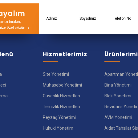
rayalım
nızı bırakın,
nize özel çözümler
 Menü
Hizmetlerimiz
Ürünlerim
a
Site Yönetimi
Apartman Yönet
reci
Muhasebe Yönetimi
Bina Yönetimi
ırma
Güvenlik Hizmetleri
Blok Yönetimi
Temizlik Hizmetleri
Rezidans Yöneti
Peyzaş Yönetimi
AVM Yönetimi
Hukuki Yönetim
Aidat Tahsilat Si