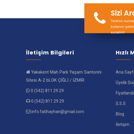
Sizi A
Telefon numara
kullanım şekli
sunalım!
İletişim Bilgileri
Hızlı
Yakakent Mah Park Yaşam Santorini
Ana Sayf
Sitesi A-2 bLOK ÇİĞLİ / İZMİR
Üyelik Sü
0 (542) 811 29 29
Fiyatland
0 (542) 811 29 29
S.S.S
info.fatihayhan@gmail.com
Blog
İletişim