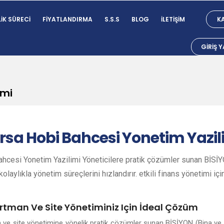
IK SÜRECI
FIYATLANDIRMA
S.S.S
BLOG
İLETIŞIM
KA
GIRIŞ 
imi
rsa
Hobi Bahcesi Yonetim Yazil
hcesi Yonetim Yazilimi Yöneticilere pratik çözümler sunan BİSİYO
olaylıkla yönetim süreçlerini hızlandırır. etkili finans yönetimi içi
rtman Ve Site Yönetiminiz Için İdeal Çözüm
n ve site yönetimine yönelik pratik çözümler sunan BİSİYON (Bina ve 