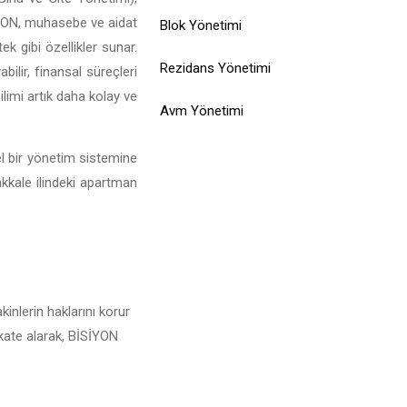
İSİYON, muhasebe ve aidat
Blok Yönetimi
ek gibi özellikler sunar.
Rezidans Yönetimi
ilir, finansal süreçleri
limi artık daha kolay ve
Avm Yönetimi
el bir yönetim sistemine
akkale ilindeki apartman
inlerin haklarını korur
kkate alarak, BİSİYON