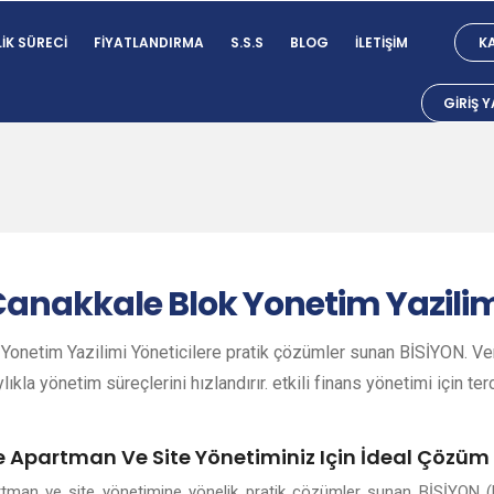
IK SÜRECI
FIYATLANDIRMA
S.S.S
BLOG
İLETIŞIM
KA
GIRIŞ 
Canakkale
Blok Yonetim Yazili
Yonetim Yazilimi Yöneticilere pratik çözümler sunan BİSİYON. Veri
lıkla yönetim süreçlerini hızlandırır. etkili finans yönetimi için ter
e Apartman Ve Site Yönetiminiz Için İdeal Çözüm
artman ve site yönetimine yönelik pratik çözümler sunan BİSİYON (B