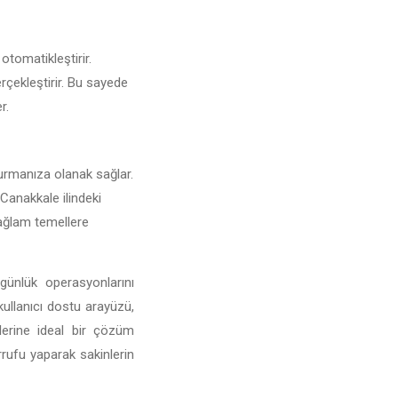
otomatikleştirir.
erçekleştirir. Bu sayede
r.
şturmanıza olanak sağlar.
e Canakkale ilindeki
 sağlam temellere
günlük operasyonlarını
 kullanıcı dostu arayüzü,
mlerine ideal bir çözüm
rufu yaparak sakinlerin