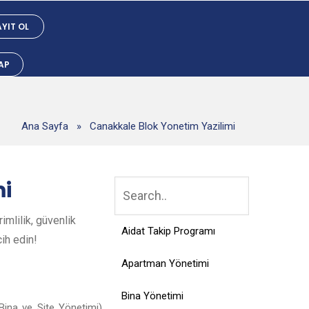
YIT OL
YAP
Ana Sayfa
»
Canakkale Blok Yonetim Yazilimi
mi
mlilik, güvenlik
Aidat Takip Programı
cih edin!
Apartman Yönetimi
Bina Yönetimi
ina ve Site Yönetimi),