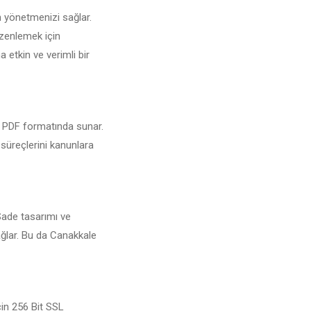
n yönetmenizi sağlar.
üzenlemek için
a etkin ve verimli bir
ri PDF formatında sunar.
 süreçlerini kanunlara
 Sade tasarımı ve
ağlar. Bu da Canakkale
çin 256 Bit SSL