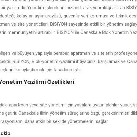
bir yazılımdır. Yönetim işlemlerini hızlandırarak verimliliği artıran B
esteği, kolay anlaşılır arayüzü, güvenilir veri koruması ve teknik dest
tman ve site yöneticileri, BİSİYON sayesinde etkili bir yönetim sağlayab
lerin memnuniyetini artırabilir. BİSİYON ile Canakkale Blok Yonetim Yazi
gelişen ve büyüyen yapısıyla beraber, apartman ve sitelerin profesyon
çektir. BİSİYON, Blok-yonetim-yazilimi ihtiyacınızı karşılamak ve Can
eçlerini kolaylaştırmak için tasarlanmıştır.
onetim Yazilimi Özellikleri
deki apartman veya site yönetimi için yasalara uygun planlar yapar, sak
ne getirir. Canakkale ilinin yönetim süreçlerine özgü gereksinimleri di
rasyonlarını daha etkin bir şekilde yönetmelerini sağlar.
Takip