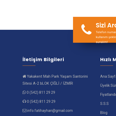
Sizi A
Telefon numara
kullanım şekli
sunalım!
İletişim Bilgileri
Hızlı
Yakakent Mah Park Yaşam Santorini
Ana Sayf
Sitesi A-2 bLOK ÇİĞLİ / İZMİR
Üyelik Sü
0 (542) 811 29 29
Fiyatland
0 (542) 811 29 29
S.S.S
info.fatihayhan@gmail.com
Blog