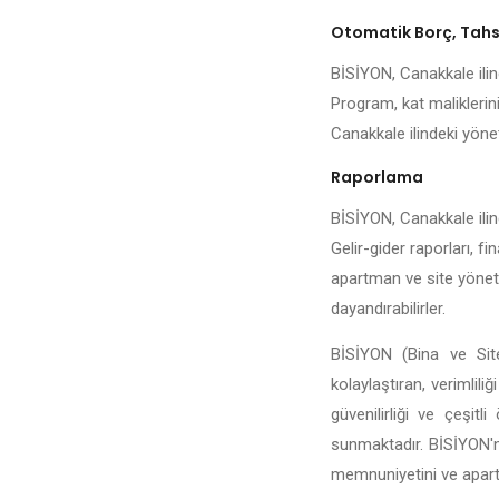
Otomatik Borç, Tahsi
BİSİYON, Canakkale ilind
Program, kat maliklerini
Canakkale ilindeki yöneti
Raporlama
BİSİYON, Canakkale ilind
Gelir-gider raporları, fi
apartman ve site yönetic
dayandırabilirler.
BİSİYON (Bina ve Site
kolaylaştıran, verimlili
güvenilirliği ve çeşit
sunmaktadır. BİSİYON'n
memnuniyetini ve apartma