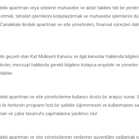
deki apartman veya sitelerin muhasebe ve aidat takibini tek bir yerde
 etmek, tahsilat işlemlerini kolaylaştırmak ve muhasebe işlemlerini d
e Canakkale ilindeki apartman ve site yöneticileri, finansal süreçleri dah
e geçerli olan Kat Mülkiyeti Kanunu ve ilgili kanunlar hakkında bilgile
iciler, mevzuat hakkında gerekli bilgilere kolayca erişebilir ve yönetim
ilirler.
deki apartman ve site yöneticilerine kullanıcı dostu bir arayüz sunar.
i ile herkesin programı hızlı bir şekilde öğrenmesini ve kullanmasını s
zaman ve çaba tasarrufu yapmalarına yardımcı olur.
eki apartman ve site yöneticilerinin verilerinin güvenliğini sağlamak i