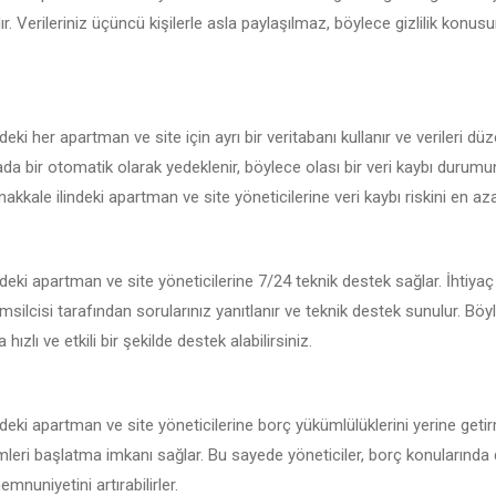
r. Verileriniz üçüncü kişilerle asla paylaşılmaz, böylece gizlilik konu
eki her apartman ve site için ayrı bir veritabanı kullanır ve verileri düz
kada bir otomatik olarak yedeklenir, böylece olası bir veri kaybı durum
akkale ilindeki apartman ve site yöneticilerine veri kaybı riskini en aza 
deki apartman ve site yöneticilerine 7/24 teknik destek sağlar. İhtiy
msilcisi tarafından sorularınız yanıtlanır ve teknik destek sunulur. Böy
hızlı ve etkili bir şekilde destek alabilirsiniz.
deki apartman ve site yöneticilerine borç yükümlülüklerini yerine geti
emleri başlatma imkanı sağlar. Bu sayede yöneticiler, borç konularında 
mnuniyetini artırabilirler.