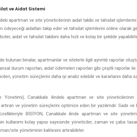
lat ve Aidat Sistemi
eki apartman ve site yöneticilerinin aidat takibi ve tahsilat işlemlerini 
n ödeyeceği aidatları takip eder ve tahsilat işlemlerini online olarak g
ciler, aidat ve tahsilat takibini daha hızlı ve kolay bir şekilde yapabilirle
e bulunan binalar, apartmanlar ve sitelerle ilgili ayrıntılı raporlar olu
nansal durum raporları, aidat ödemeleri raporları gibi çeşitli raporlar il
ileri, yönetim süreçlerini daha iyi analiz edebilir ve kararlarını daha
 Yönetimi), Canakkale ilindeki apartman ve site yöneticilerinin 
ği artıran ve yönetim süreçlerini optimize eden bir yazılımdır. Sade ve
li özellikleriyle BİSİYON, Canakkale ilinde apartman ve site yöneti
in kullanımı kolay yapısı sayesinde yöneticiler, zaman ve çaba tasar
n/site yönetiminin kalitesini artırabilirler.