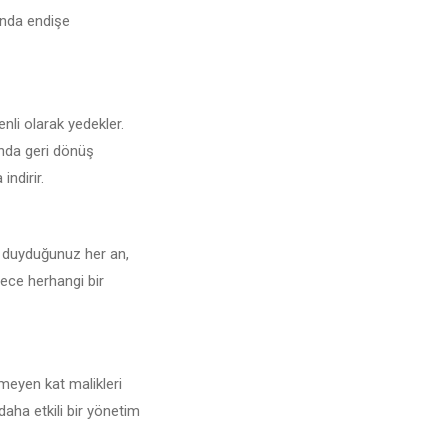
sunda endişe
enli olarak yedekler.
unda geri dönüş
indirir.
aç duyduğunuz her an,
lece herhangi bir
rmeyen kat malikleri
daha etkili bir yönetim