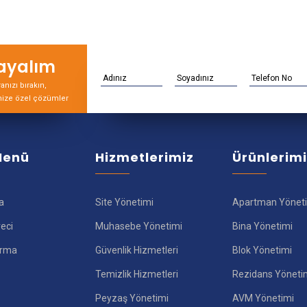
rayalım
nızı bırakın,
nize özel çözümler
 Menü
Hizmetlerimiz
Ürünlerim
a
Site Yönetimi
Apartman Yönet
reci
Muhasebe Yönetimi
Bina Yönetimi
ırma
Güvenlik Hizmetleri
Blok Yönetimi
Temizlik Hizmetleri
Rezidans Yöneti
Peyzaş Yönetimi
AVM Yönetimi