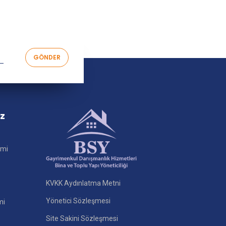
iz
imi
KVKK Aydınlatma Metni
Yönetici Sözleşmesi
mi
Site Sakini Sözleşmesi