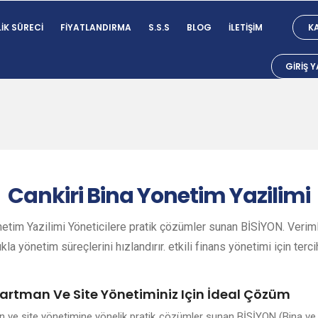
IK SÜRECI
FIYATLANDIRMA
S.S.S
BLOG
İLETIŞIM
KA
GIRIŞ 
Cankiri
Bina Yonetim Yazilimi
netim Yazilimi Yöneticilere pratik çözümler sunan BİSİYON. Verimli
ıkla yönetim süreçlerini hızlandırır. etkili finans yönetimi için terci
partman Ve Site Yönetiminiz Için İdeal Çözüm
an ve site yönetimine yönelik pratik çözümler sunan BİSİYON (Bina ve