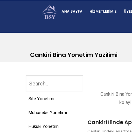
ANA SAYFA
HIZMETLERIMIZ
ÜYEL
Cankiri Bina Yonetim Yazilimi
Cankiri Bina Yo
Site Yönetimi
kolayl
Muhasebe Yönetimi
Cankiri Ilinde A
Hukuki Yönetim
Cankiri ilindeki apartm