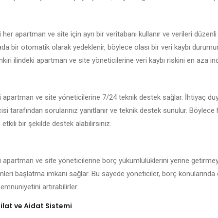
 her apartman ve site için ayrı bir veritabanı kullanır ve verileri düzenli
kada bir otomatik olarak yedeklenir, böylece olası bir veri kaybı durum
kiri ilindeki apartman ve site yöneticilerine veri kaybı riskini en aza indi
ki apartman ve site yöneticilerine 7/24 teknik destek sağlar. İhtiyaç d
isi tarafından sorularınız yanıtlanır ve teknik destek sunulur. Böylece
 etkili bir şekilde destek alabilirsiniz.
i apartman ve site yöneticilerine borç yükümlülüklerini yerine getirmey
emleri başlatma imkanı sağlar. Bu sayede yöneticiler, borç konularında 
mnuniyetini artırabilirler.
lat ve Aidat Sistemi