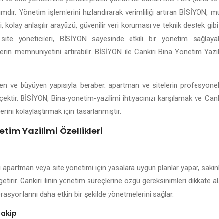
lımdır. Yönetim işlemlerini hızlandırarak verimliliği artıran BİSİYON, 
kolay anlaşılır arayüzü, güvenilir veri koruması ve teknik destek gibi 
site yöneticileri, BİSİYON sayesinde etkili bir yönetim sağlayabil
lerin memnuniyetini artırabilir. BİSİYON ile Cankiri Bina Yonetim Yazi
elişen ve büyüyen yapısıyla beraber, apartman ve sitelerin profesyone
çektir. BİSİYON, Bina-yonetim-yazilimi ihtiyacınızı karşılamak ve Cank
erini kolaylaştırmak için tasarlanmıştır.
tim Yazilimi Özellikleri
i apartman veya site yönetimi için yasalara uygun planlar yapar, sakinl
getirir. Cankiri ilinin yönetim süreçlerine özgü gereksinimleri dikkate 
rasyonlarını daha etkin bir şekilde yönetmelerini sağlar.
Takip