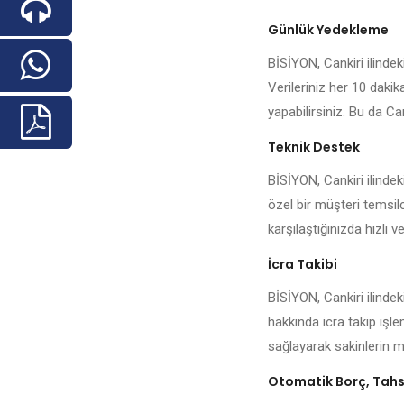
Günlük Yedekleme
BİSİYON, Cankiri ilindeki
Verileriniz her 10 daki
yapabilirsiniz. Bu da Can
Teknik Destek
BİSİYON, Cankiri ilinde
özel bir müşteri temsilc
karşılaştığınızda hızlı ve
İcra Takibi
BİSİYON, Cankiri ilindek
hakkında icra takip işl
sağlayarak sakinlerin me
Otomatik Borç, Tahsi