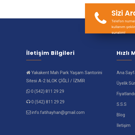
Sizi A
Telefon numara
kullanım şekli
sunalım!
İletişim Bilgileri
Hızlı
Yakakent Mah Park Yaşam Santorini
Ana Sayf
Sitesi A-2 bLOK ÇİĞLİ / İZMİR
Üyelik Sü
0 (542) 811 29 29
Fiyatland
0 (542) 811 29 29
S.S.S
info.fatihayhan@gmail.com
Blog
İletişim