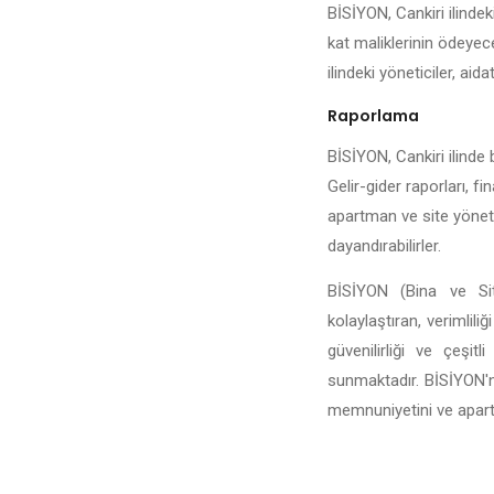
BİSİYON, Cankiri ilindek
kat maliklerinin ödeyece
ilindeki yöneticiler, aida
Raporlama
BİSİYON, Cankiri ilinde 
Gelir-gider raporları, fi
apartman ve site yönetic
dayandırabilirler.
BİSİYON (Bina ve Site
kolaylaştıran, verimlili
güvenilirliği ve çeşit
sunmaktadır. BİSİYON'n
memnuniyetini ve apartma