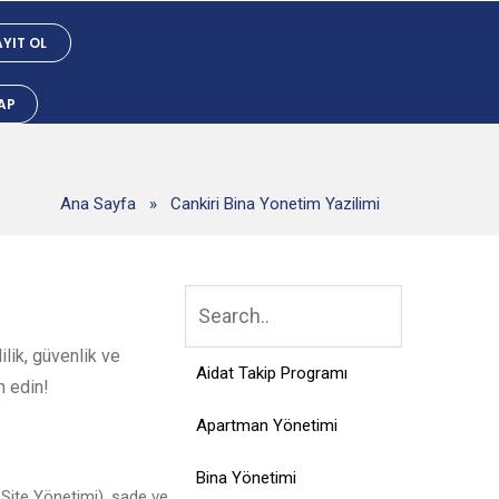
YIT OL
YAP
Ana Sayfa
»
Cankiri Bina Yonetim Yazilimi
lik, güvenlik ve
Aidat Takip Programı
h edin!
Apartman Yönetimi
Bina Yönetimi
 Site Yönetimi), sade ve