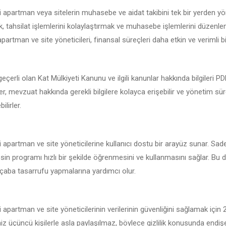
ki apartman veya sitelerin muhasebe ve aidat takibini tek bir yerden y
 tahsilat işlemlerini kolaylaştırmak ve muhasebe işlemlerini düzenlemek
apartman ve site yöneticileri, finansal süreçleri daha etkin ve verimli bir
geçerli olan Kat Mülkiyeti Kanunu ve ilgili kanunlar hakkında bilgileri 
iler, mevzuat hakkında gerekli bilgilere kolayca erişebilir ve yönetim sü
ilirler.
i apartman ve site yöneticilerine kullanıcı dostu bir arayüz sunar. Sad
sin programı hızlı bir şekilde öğrenmesini ve kullanmasını sağlar. Bu da
çaba tasarrufu yapmalarına yardımcı olur.
i apartman ve site yöneticilerinin verilerinin güvenliğini sağlamak için
iniz üçüncü kişilerle asla paylaşılmaz, böylece gizlilik konusunda endi