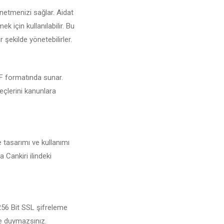
önetmenizi sağlar. Aidat
 için kullanılabilir. Bu
 şekilde yönetebilirler.
PDF formatında sunar.
reçlerini kanunlara
e tasarımı ve kullanımı
 Cankiri ilindeki
 256 Bit SSL şifreleme
şe duymazsınız.