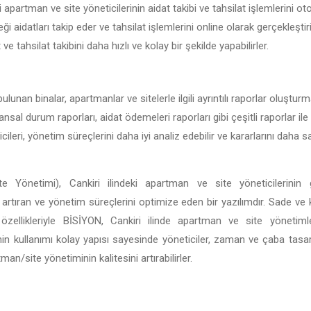
i apartman ve site yöneticilerinin aidat takibi ve tahsilat işlemlerini ot
ği aidatları takip eder ve tahsilat işlemlerini online olarak gerçekleştir
t ve tahsilat takibini daha hızlı ve kolay bir şekilde yapabilirler.
bulunan binalar, apartmanlar ve sitelerle ilgili ayrıntılı raporlar oluştur
nansal durum raporları, aidat ödemeleri raporları gibi çeşitli raporlar ile 
ileri, yönetim süreçlerini daha iyi analiz edebilir ve kararlarını daha
 Yönetimi), Cankiri ilindeki apartman ve site yöneticilerinin 
ği artıran ve yönetim süreçlerini optimize eden bir yazılımdır. Sade ve
li özellikleriyle BİSİYON, Cankiri ilinde apartman ve site yöneti
in kullanımı kolay yapısı sayesinde yöneticiler, zaman ve çaba tasar
n/site yönetiminin kalitesini artırabilirler.