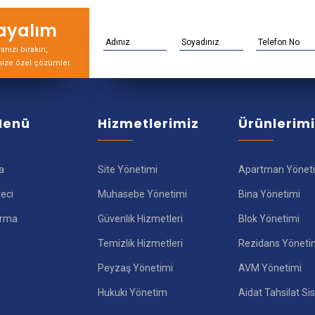
rayalım
nızı bırakın,
nize özel çözümler
 Menü
Hizmetlerimiz
Ürünlerim
a
Site Yönetimi
Apartman Yönet
reci
Muhasebe Yönetimi
Bina Yönetimi
ırma
Güvenlik Hizmetleri
Blok Yönetimi
Temizlik Hizmetleri
Rezidans Yöneti
Peyzaş Yönetimi
AVM Yönetimi
Hukuki Yönetim
Aidat Tahsilat Si