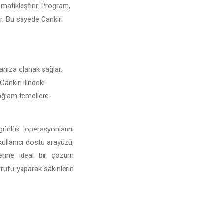
omatikleştirir. Program,
ir. Bu sayede Cankiri
manıza olanak sağlar.
Cankiri ilindeki
 sağlam temellere
günlük operasyonlarını
 kullanıcı dostu arayüzü,
mlerine ideal bir çözüm
rufu yaparak sakinlerin