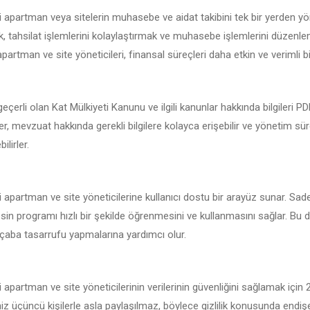
ki apartman veya sitelerin muhasebe ve aidat takibini tek bir yerden y
 tahsilat işlemlerini kolaylaştırmak ve muhasebe işlemlerini düzenlemek
apartman ve site yöneticileri, finansal süreçleri daha etkin ve verimli bir
geçerli olan Kat Mülkiyeti Kanunu ve ilgili kanunlar hakkında bilgileri 
iler, mevzuat hakkında gerekli bilgilere kolayca erişebilir ve yönetim sü
ilirler.
i apartman ve site yöneticilerine kullanıcı dostu bir arayüz sunar. Sad
sin programı hızlı bir şekilde öğrenmesini ve kullanmasını sağlar. Bu da
çaba tasarrufu yapmalarına yardımcı olur.
i apartman ve site yöneticilerinin verilerinin güvenliğini sağlamak için
iniz üçüncü kişilerle asla paylaşılmaz, böylece gizlilik konusunda endi