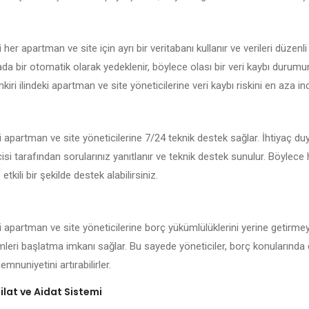
 her apartman ve site için ayrı bir veritabanı kullanır ve verileri düzenli
kada bir otomatik olarak yedeklenir, böylece olası bir veri kaybı durum
kiri ilindeki apartman ve site yöneticilerine veri kaybı riskini en aza indi
ki apartman ve site yöneticilerine 7/24 teknik destek sağlar. İhtiyaç d
isi tarafından sorularınız yanıtlanır ve teknik destek sunulur. Böylece
 etkili bir şekilde destek alabilirsiniz.
i apartman ve site yöneticilerine borç yükümlülüklerini yerine getirmey
emleri başlatma imkanı sağlar. Bu sayede yöneticiler, borç konularında 
mnuniyetini artırabilirler.
lat ve Aidat Sistemi