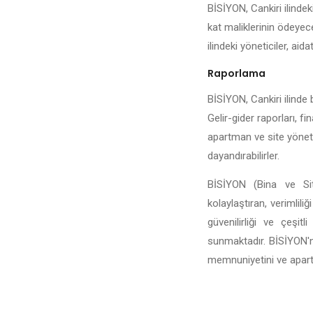
BİSİYON, Cankiri ilindek
kat maliklerinin ödeyece
ilindeki yöneticiler, aida
Raporlama
BİSİYON, Cankiri ilinde 
Gelir-gider raporları, fi
apartman ve site yönetic
dayandırabilirler.
BİSİYON (Bina ve Site
kolaylaştıran, verimlili
güvenilirliği ve çeşit
sunmaktadır. BİSİYON'n
memnuniyetini ve apartma