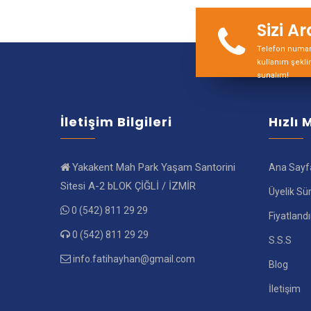
Sizi A
Telefon numara
kullanım şekli
sunalım!
İletişim Bilgileri
Hızlı
Yakakent Mah Park Yaşam Santorini
Ana Sayf
Sitesi A-2 bLOK ÇİĞLİ / İZMİR
Üyelik Sü
0 (542) 811 29 29
Fiyatland
0 (542) 811 29 29
S.S.S
info.fatihayhan@gmail.com
Blog
İletişim