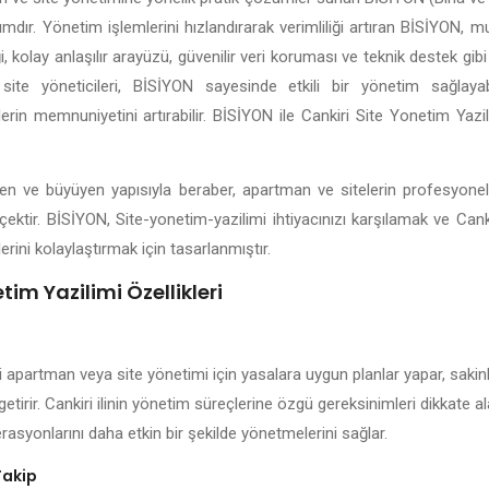
lımdır. Yönetim işlemlerini hızlandırarak verimliliği artıran BİSİYON, 
kolay anlaşılır arayüzü, güvenilir veri koruması ve teknik destek gibi 
site yöneticileri, BİSİYON sayesinde etkili bir yönetim sağlayabil
lerin memnuniyetini artırabilir. BİSİYON ile Cankiri Site Yonetim Yazi
elişen ve büyüyen yapısıyla beraber, apartman ve sitelerin profesyone
çektir. BİSİYON, Site-yonetim-yazilimi ihtiyacınızı karşılamak ve Cank
erini kolaylaştırmak için tasarlanmıştır.
tim Yazilimi Özellikleri
i apartman veya site yönetimi için yasalara uygun planlar yapar, sakinl
getirir. Cankiri ilinin yönetim süreçlerine özgü gereksinimleri dikkate 
rasyonlarını daha etkin bir şekilde yönetmelerini sağlar.
Takip