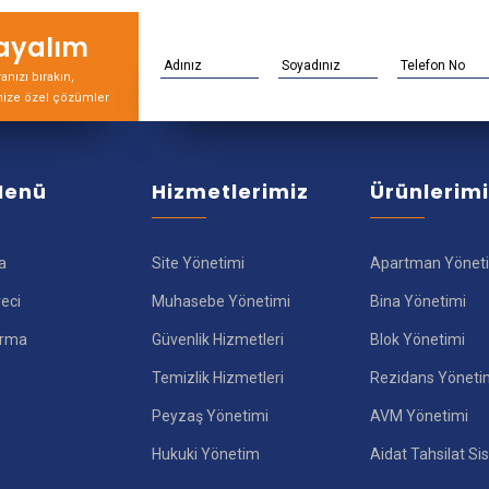
rayalım
nızı bırakın,
nize özel çözümler
 Menü
Hizmetlerimiz
Ürünlerim
a
Site Yönetimi
Apartman Yönet
reci
Muhasebe Yönetimi
Bina Yönetimi
ırma
Güvenlik Hizmetleri
Blok Yönetimi
Temizlik Hizmetleri
Rezidans Yöneti
Peyzaş Yönetimi
AVM Yönetimi
Hukuki Yönetim
Aidat Tahsilat Si