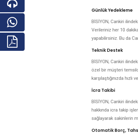
Günlük Yedekleme
BİSİYON, Cankiri ilindeki
Verileriniz her 10 daki
yapabilirsiniz. Bu da Can
Teknik Destek
BİSİYON, Cankiri ilinde
özel bir müşteri temsilc
karşılaştığınızda hızlı ve
İcra Takibi
BİSİYON, Cankiri ilindek
hakkında icra takip işl
sağlayarak sakinlerin me
Otomatik Borç, Tahsi