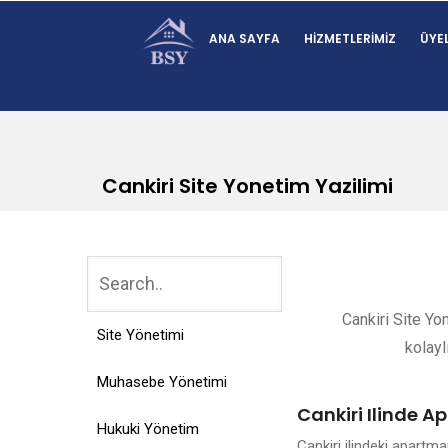
ANA SAYFA
HIZMETLERIMIZ
ÜYEL
Cankiri Site Yonetim Yazilimi
Cankiri Site Yo
Site Yönetimi
kolayl
Muhasebe Yönetimi
Cankiri Ilinde A
Hukuki Yönetim
Cankiri ilindeki apartm