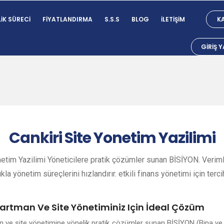
IK SÜRECI
FIYATLANDIRMA
S.S.S
BLOG
İLETIŞIM
KA
GIRIŞ 
Cankiri
Site Yonetim Yazilimi
netim Yazilimi Yöneticilere pratik çözümler sunan BİSİYON. Verimli
ıkla yönetim süreçlerini hızlandırır. etkili finans yönetimi için terci
partman Ve Site Yönetiminiz Için İdeal Çözüm
an ve site yönetimine yönelik pratik çözümler sunan BİSİYON (Bina ve