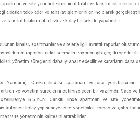
i apartman ve site yöneticilerinin aidat takibi ve tahsilat işlemlerini ot
ği aidatları takip eder ve tahsilat işlemlerini online olarak gerçekleştir
t ve tahsilat takibini daha hızlı ve kolay bir şekilde yapabilirler.
bulunan binalar, apartmanlar ve sitelerle ilgili ayrıntılı raporlar oluştur
nansal durum raporları, aidat ödemeleri raporları gibi çeşitli raporlar ile 
ileri, yönetim süreçlerini daha iyi analiz edebilir ve kararlarını daha
 Yönetimi), Cankiri ilindeki apartman ve site yöneticilerinin 
ği artıran ve yönetim süreçlerini optimize eden bir yazılımdır. Sade ve
li özellikleriyle BİSİYON, Cankiri ilinde apartman ve site yöneti
in kullanımı kolay yapısı sayesinde yöneticiler, zaman ve çaba tasar
n/site yönetiminin kalitesini artırabilirler.