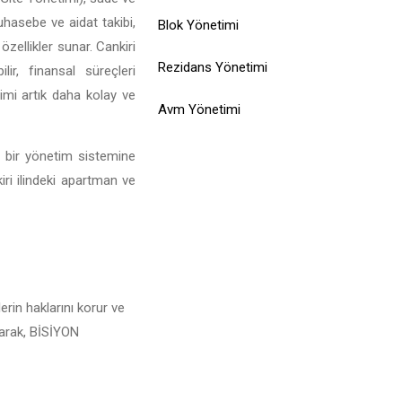
muhasebe ve aidat takibi,
Blok Yönetimi
özellikler sunar. Cankiri
Rezidans Yönetimi
ir, finansal süreçleri
limi artık daha kolay ve
Avm Yönetimi
l bir yönetim sistemine
iri ilindeki apartman ve
erin haklarını korur ve
alarak, BİSİYON