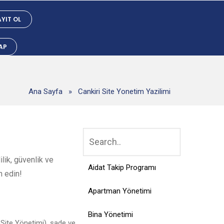
YIT OL
YAP
Ana Sayfa
»
Cankiri Site Yonetim Yazilimi
lik, güvenlik ve
Aidat Takip Programı
h edin!
Apartman Yönetimi
Bina Yönetimi
 Site Yönetimi), sade ve