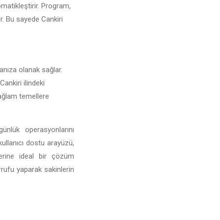
omatikleştirir. Program,
ir. Bu sayede Cankiri
manıza olanak sağlar.
Cankiri ilindeki
 sağlam temellere
günlük operasyonlarını
 kullanıcı dostu arayüzü,
mlerine ideal bir çözüm
rufu yaparak sakinlerin