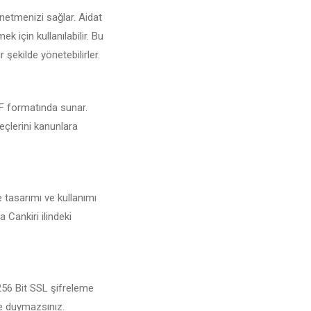
önetmenizi sağlar. Aidat
 için kullanılabilir. Bu
 şekilde yönetebilirler.
PDF formatında sunar.
reçlerini kanunlara
e tasarımı ve kullanımı
 Cankiri ilindeki
 256 Bit SSL şifreleme
şe duymazsınız.