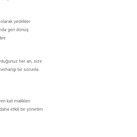
 olarak yedekler.
unda geri dönüş
rir.
uyduğunuz her an, size
 herhangi bir sorunla
en kat malikleri
daha etkili bir yönetim