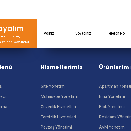
rayalım
nızı bırakın,
nize özel çözümler
 Menü
Hizmetlerimiz
Ürünlerim
a
Site Yönetimi
Apartman Yönet
reci
Muhasebe Yönetimi
Bina Yönetimi
ırma
Güvenlik Hizmetleri
Blok Yönetimi
Temizlik Hizmetleri
Rezidans Yöneti
Peyzaş Yönetimi
AVM Yönetimi