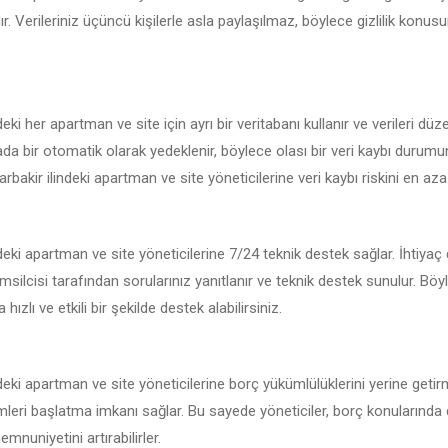
r. Verileriniz üçüncü kişilerle asla paylaşılmaz, böylece gizlilik konu
eki her apartman ve site için ayrı bir veritabanı kullanır ve verileri düz
kada bir otomatik olarak yedeklenir, böylece olası bir veri kaybı durum
arbakir ilindeki apartman ve site yöneticilerine veri kaybı riskini en aza i
ndeki apartman ve site yöneticilerine 7/24 teknik destek sağlar. İhtiya
msilcisi tarafından sorularınız yanıtlanır ve teknik destek sunulur. Böy
hızlı ve etkili bir şekilde destek alabilirsiniz.
deki apartman ve site yöneticilerine borç yükümlülüklerini yerine getir
emleri başlatma imkanı sağlar. Bu sayede yöneticiler, borç konularında 
mnuniyetini artırabilirler.