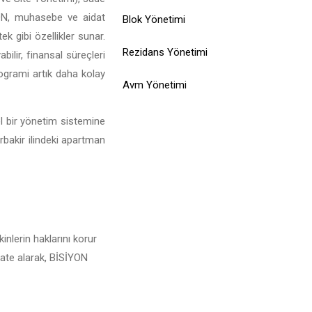
SİYON, muhasebe ve aidat
Blok Yönetimi
ek gibi özellikler sunar.
Rezidans Yönetimi
bilir, finansal süreçleri
rogrami artık daha kolay
Avm Yönetimi
el bir yönetim sistemine
rbakir ilindeki apartman
inlerin haklarını korur
kkate alarak, BİSİYON