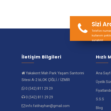
Sizi A
Telefon numara
kullanım şekli
sunalım!
İletişim Bilgileri
Hızlı
Yakakent Mah Park Yaşam Santorini
Ana Sayf
Sitesi A-2 bLOK ÇİĞLİ / İZMİR
Üyelik Sü
0 (542) 811 29 29
Fiyatland
0 (542) 811 29 29
S.S.S
info.fatihayhan@gmail.com
Blog