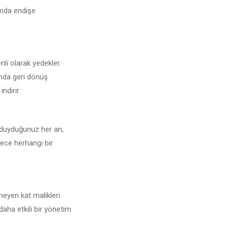
sunda endişe
enli olarak yedekler.
unda geri dönüş
ndirir.
ç duyduğunuz her an,
lece herhangi bir
meyen kat malikleri
daha etkili bir yönetim