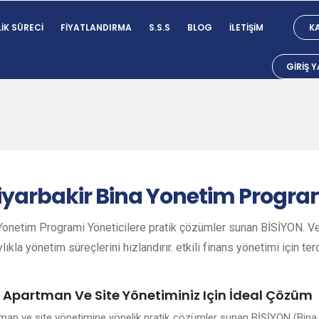
IK SÜRECI
FIYATLANDIRMA
S.S.S
BLOG
İLETIŞIM
KA
GIRIŞ 
i
iyarbakir
Bina Yonetim Progra
Yonetim Programi Yöneticilere pratik çözümler sunan BİSİYON. Ver
lıkla yönetim süreçlerini hızlandırır. etkili finans yönetimi için ter
e Apartman Ve Site Yönetiminiz Için İdeal Çözüm
rtman ve site yönetimine yönelik pratik çözümler sunan BİSİYON (Bina