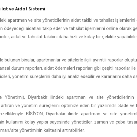
lat ve Aidat Sistemi
eki apartman ve site yöneticilerinin aidat takibi ve tahsilat işlemlerini 
n ödeyeceği aidatları takip eder ve tahsilat işlemlerini online olarak g
ciler, aidat ve tahsilat takibini daha hızlı ve kolay bir şekilde yapabilirle
de bulunan binalar, apartmanlar ve sitelerle ilgili ayrıntılı raporlar olu
nansal durum raporları, aidat ödemeleri raporları gibi çeşitli raporlar ile 
ileri, yönetim süreçlerini daha iyi analiz edebilir ve kararlarını daha
 Yönetimi), Diyarbakir ilindeki apartman ve site yöneticilerinin 
ği artıran ve yönetim süreçlerini optimize eden bir yazılımdır. Sade ve
li özellikleriyle BİSİYON, Diyarbakir ilinde apartman ve site yöneti
in kullanımı kolay yapısı sayesinde yöneticiler, zaman ve çaba tasar
n/site yönetiminin kalitesini artırabilirler.