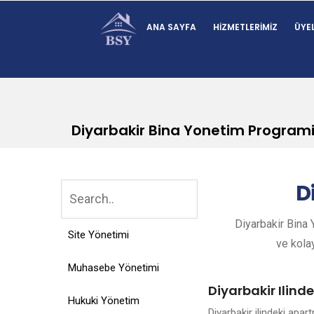
ANA SAYFA
HIZMETLERIMIZ
ÜYEL
Diyarbakir Bina Yonetim Program
D
Diyarbakir Bina 
Site Yönetimi
ve kolay
Muhasebe Yönetimi
Diyarbakir Ilind
Hukuki Yönetim
Diyarbakir ilindeki apa