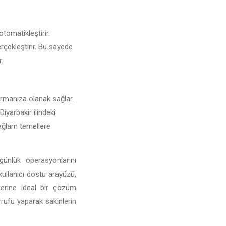
otomatikleştirir.
erçekleştirir. Bu sayede
r.
şturmanıza olanak sağlar.
Diyarbakir ilindeki
 sağlam temellere
günlük operasyonlarını
 kullanıcı dostu arayüzü,
mlerine ideal bir çözüm
rufu yaparak sakinlerin