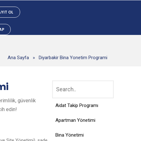
YIT OL
YAP
Ana Sayfa
»
Diyarbakir Bina Yonetim Programi
mi
imlilik, güvenlik
Aidat Takip Programı
cih edin!
Apartman Yönetimi
Bina Yönetimi
 ve Site Yönetimi), sade