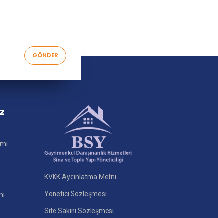
iz
imi
KVKK Aydınlatma Metni
Yönetici Sözleşmesi
mi
Site Sakini Sözleşmesi