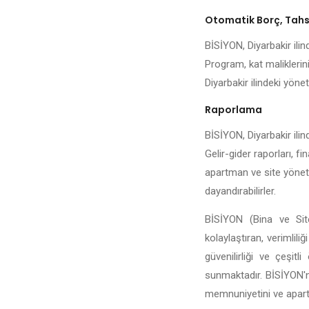
Otomatik Borç, Tahsi
BİSİYON, Diyarbakir ilind
Program, kat maliklerini
Diyarbakir ilindeki yöneti
Raporlama
BİSİYON, Diyarbakir ilin
Gelir-gider raporları, fi
apartman ve site yönetic
dayandırabilirler.
BİSİYON (Bina ve Site
kolaylaştıran, verimlili
güvenilirliği ve çeşit
sunmaktadır. BİSİYON'n
memnuniyetini ve apartma