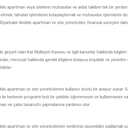
ndeki apartman veya sitelerin muhasebe ve aidat takibini tek bir yerde
 etmek, tahsilat işlemlerini kolaylaştırmak ve muhasebe işlemlerini d
 Diyarbakir ilindeki apartman ve site yöneticileri, finansal süreçleri daha
de geçerli olan Kat Mülkiyeti Kanunu ve ilgili kanunlar hakkında bilgile
ticiler, mevzuat hakkında gerekli bilgilere kolayca erişebilir ve yönetim
ilirler.
deki apartman ve site yöneticilerine kullanıcı dostu bir arayüz sunar. 
 ile herkesin programı hızlı bir şekilde öğrenmesini ve kullanmasını sa
zaman ve çaba tasarrufu yapmalarına yardımcı olur.
deki apartman ve site yöneticilerinin verilerinin güvenliğini sağlamak i