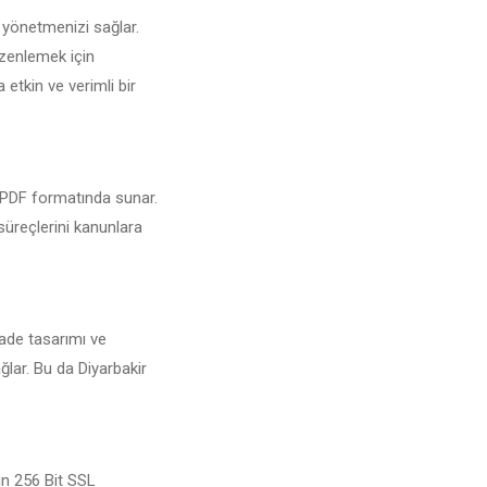
n yönetmenizi sağlar.
üzenlemek için
 etkin ve verimli bir
ri PDF formatında sunar.
 süreçlerini kanunlara
Sade tasarımı ve
ğlar. Bu da Diyarbakir
çin 256 Bit SSL