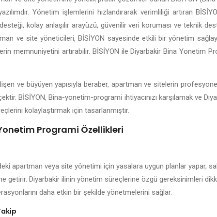
yazılımdır. Yönetim işlemlerini hızlandırarak verimliliği artıran Bİ
esteği, kolay anlaşılır arayüzü, güvenilir veri koruması ve teknik dest
tman ve site yöneticileri, BİSİYON sayesinde etkili bir yönetim sağlaya
lerin memnuniyetini artırabilir. BİSİYON ile Diyarbakir Bina Yonetim P
 gelişen ve büyüyen yapısıyla beraber, apartman ve sitelerin profesyon
çektir. BİSİYON, Bina-yonetim-programi ihtiyacınızı karşılamak ve Diya
eçlerini kolaylaştırmak için tasarlanmıştır.
Yonetim Programi Özellikleri
deki apartman veya site yönetimi için yasalara uygun planlar yapar, sak
ne getirir. Diyarbakir ilinin yönetim süreçlerine özgü gereksinimleri di
rasyonlarını daha etkin bir şekilde yönetmelerini sağlar.
Takip