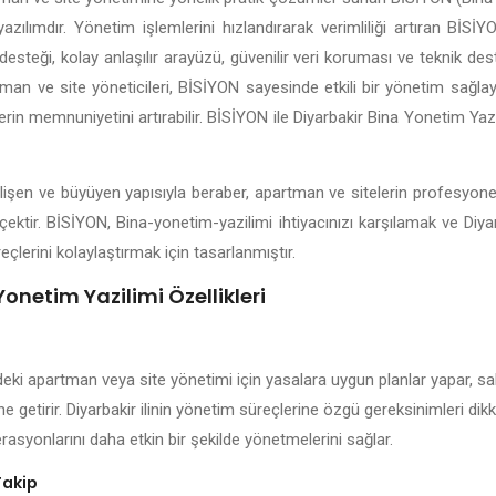
yazılımdır. Yönetim işlemlerini hızlandırarak verimliliği artıran Bİ
esteği, kolay anlaşılır arayüzü, güvenilir veri koruması ve teknik dest
tman ve site yöneticileri, BİSİYON sayesinde etkili bir yönetim sağlaya
erin memnuniyetini artırabilir. BİSİYON ile Diyarbakir Bina Yonetim Yaz
 gelişen ve büyüyen yapısıyla beraber, apartman ve sitelerin profesyon
çektir. BİSİYON, Bina-yonetim-yazilimi ihtiyacınızı karşılamak ve Diya
eçlerini kolaylaştırmak için tasarlanmıştır.
Yonetim Yazilimi Özellikleri
deki apartman veya site yönetimi için yasalara uygun planlar yapar, sak
ne getirir. Diyarbakir ilinin yönetim süreçlerine özgü gereksinimleri di
rasyonlarını daha etkin bir şekilde yönetmelerini sağlar.
Takip