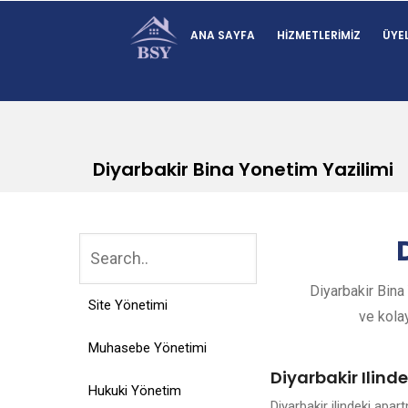
ANA SAYFA
HIZMETLERIMIZ
ÜYEL
Diyarbakir Bina Yonetim Yazilimi
Diyarbakir Bina
Site Yönetimi
ve kolay
Muhasebe Yönetimi
Diyarbakir Ilind
Hukuki Yönetim
Diyarbakir ilindeki apa