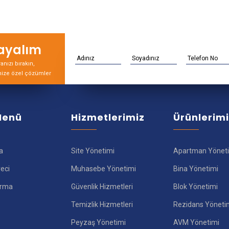
rayalım
nızı bırakın,
nize özel çözümler
 Menü
Hizmetlerimiz
Ürünlerim
a
Site Yönetimi
Apartman Yönet
reci
Muhasebe Yönetimi
Bina Yönetimi
ırma
Güvenlik Hizmetleri
Blok Yönetimi
Temizlik Hizmetleri
Rezidans Yöneti
Peyzaş Yönetimi
AVM Yönetimi