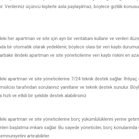
r. Verileriniz üçüncü kişilerle asla paylaşılmaz, böylece gizlilik konu
eki her apartman ve site için ayrı bir veritabanı kullanır ve verileri düz
kada bir otomatik olarak yedeklenir, böylece olası bir veri kaybı durum
arbakir ilindeki apartman ve site yöneticilerine veri kaybı riskini en aza i
ndeki apartman ve site yöneticilerine 7/24 teknik destek sağlar. İhtiya
msilcisi tarafından sorularınız yanıtlanır ve teknik destek sunulur. Böy
hızlı ve etkili bir şekilde destek alabilirsiniz.
deki apartman ve site yöneticilerine borç yükümlülüklerini yerine getir
emleri başlatma imkanı sağlar. Bu sayede yöneticiler, borç konularında 
mnuniyetini artırabilirler.