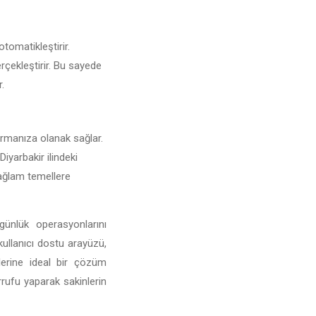
otomatikleştirir.
erçekleştirir. Bu sayede
r.
şturmanıza olanak sağlar.
Diyarbakir ilindeki
 sağlam temellere
günlük operasyonlarını
 kullanıcı dostu arayüzü,
mlerine ideal bir çözüm
rufu yaparak sakinlerin