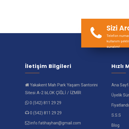
Sizi A
Telefon numara
kullanım şekli
sunalım!
İletişim Bilgileri
Hızlı
Yakakent Mah Park Yaşam Santorini
Ana Sayf
Sitesi A-2 bLOK ÇİĞLİ / İZMİR
Üyelik Sü
0 (542) 811 29 29
Fiyatland
0 (542) 811 29 29
S.S.S
info.fatihayhan@gmail.com
Blog