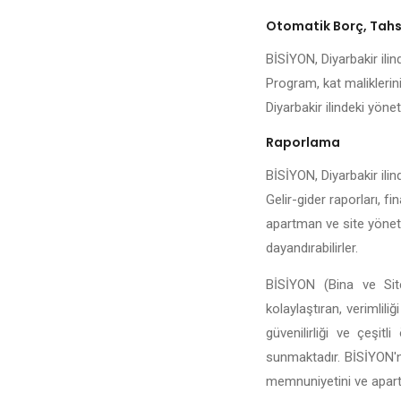
Otomatik Borç, Tahsi
BİSİYON, Diyarbakir ilind
Program, kat maliklerini
Diyarbakir ilindeki yöneti
Raporlama
BİSİYON, Diyarbakir ilin
Gelir-gider raporları, fi
apartman ve site yönetic
dayandırabilirler.
BİSİYON (Bina ve Site
kolaylaştıran, verimlili
güvenilirliği ve çeşit
sunmaktadır. BİSİYON'n
memnuniyetini ve apartma