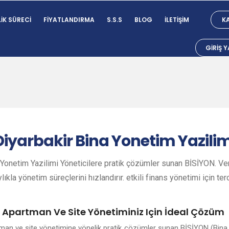
IK SÜRECI
FIYATLANDIRMA
S.S.S
BLOG
İLETIŞIM
KA
GIRIŞ 
Diyarbakir
Bina Yonetim Yazilim
 Yonetim Yazilimi Yöneticilere pratik çözümler sunan BİSİYON. Veri
lıkla yönetim süreçlerini hızlandırır. etkili finans yönetimi için ter
e Apartman Ve Site Yönetiminiz Için İdeal Çözüm
rtman ve site yönetimine yönelik pratik çözümler sunan BİSİYON (Bina