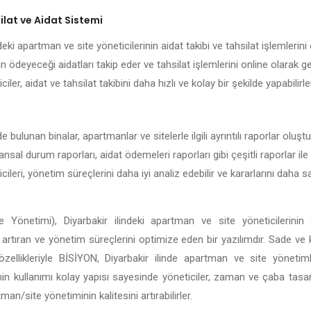
lat ve Aidat Sistemi
eki apartman ve site yöneticilerinin aidat takibi ve tahsilat işlemlerini 
n ödeyeceği aidatları takip eder ve tahsilat işlemlerini online olarak g
ciler, aidat ve tahsilat takibini daha hızlı ve kolay bir şekilde yapabilirle
de bulunan binalar, apartmanlar ve sitelerle ilgili ayrıntılı raporlar olu
nansal durum raporları, aidat ödemeleri raporları gibi çeşitli raporlar ile 
ileri, yönetim süreçlerini daha iyi analiz edebilir ve kararlarını daha
 Yönetimi), Diyarbakir ilindeki apartman ve site yöneticilerinin 
ği artıran ve yönetim süreçlerini optimize eden bir yazılımdır. Sade ve
li özellikleriyle BİSİYON, Diyarbakir ilinde apartman ve site yöneti
in kullanımı kolay yapısı sayesinde yöneticiler, zaman ve çaba tasar
n/site yönetiminin kalitesini artırabilirler.