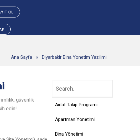
YIT OL
YAP
Ana Sayfa
»
Diyarbakir Bina Yonetim Yazilimi
i
mlilik, güvenlik
Aidat Takip Programı
cih edin!
Apartman Yönetimi
Bina Yönetimi
 ve Site Yönetimi), sade