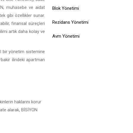
SİYON, muhasebe ve aidat
Blok Yönetimi
ek gibi özellikler sunar.
Rezidans Yönetimi
bilir, finansal süreçleri
ilimi artık daha kolay ve
Avm Yönetimi
el bir yönetim sistemine
rbakir ilindeki apartman
inlerin haklarını korur
kkate alarak, BİSİYON