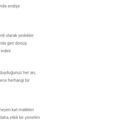
sunda endişe
enli olarak yedekler.
unda geri dönüş
ndirir.
ç duyduğunuz her an,
lece herhangi bir
meyen kat malikleri
daha etkili bir yönetim