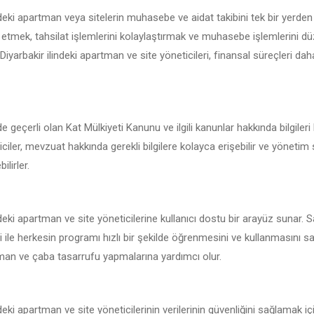
ndeki apartman veya sitelerin muhasebe ve aidat takibini tek bir yerde
 etmek, tahsilat işlemlerini kolaylaştırmak ve muhasebe işlemlerini d
 Diyarbakir ilindeki apartman ve site yöneticileri, finansal süreçleri daha
de geçerli olan Kat Mülkiyeti Kanunu ve ilgili kanunlar hakkında bilgile
ticiler, mevzuat hakkında gerekli bilgilere kolayca erişebilir ve yönetim
ilirler.
deki apartman ve site yöneticilerine kullanıcı dostu bir arayüz sunar. 
 ile herkesin programı hızlı bir şekilde öğrenmesini ve kullanmasını sa
zaman ve çaba tasarrufu yapmalarına yardımcı olur.
deki apartman ve site yöneticilerinin verilerinin güvenliğini sağlamak i