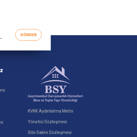
iz
imi
KVKK Aydınlatma Metni
Yönetici Sözleşmesi
mi
Site Sakini Sözleşmesi