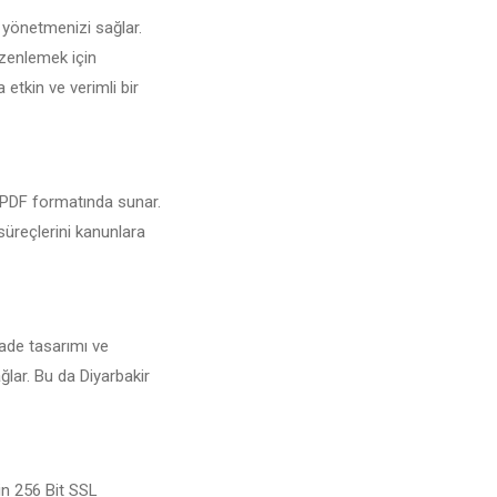
n yönetmenizi sağlar.
üzenlemek için
 etkin ve verimli bir
ri PDF formatında sunar.
 süreçlerini kanunlara
Sade tasarımı ve
ğlar. Bu da Diyarbakir
çin 256 Bit SSL