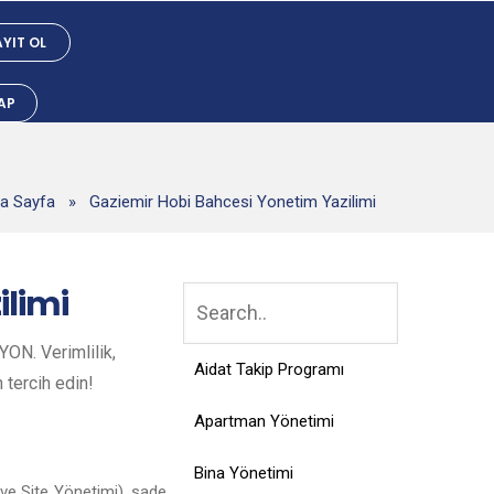
YIT OL
YAP
a Sayfa
»
Gaziemir Hobi Bahcesi Yonetim Yazilimi
ilimi
ON. Verimlilik,
Aidat Takip Programı
n tercih edin!
Apartman Yönetimi
Bina Yönetimi
ve Site Yönetimi), sade