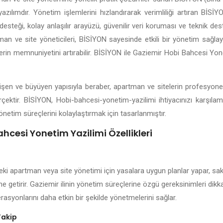
yazılımdır. Yönetim işlemlerini hızlandırarak verimliliği artıran Bİ
esteği, kolay anlaşılır arayüzü, güvenilir veri koruması ve teknik dest
man ve site yöneticileri, BİSİYON sayesinde etkili bir yönetim sağlayab
lerin memnuniyetini artırabilir. BİSİYON ile Gaziemir Hobi Bahcesi Yon
elişen ve büyüyen yapısıyla beraber, apartman ve sitelerin profesyon
rçektir. BİSİYON, Hobi-bahcesi-yonetim-yazilimi ihtiyacınızı karşılam
önetim süreçlerini kolaylaştırmak için tasarlanmıştır.
hcesi Yonetim Yazilimi Özellikleri
eki apartman veya site yönetimi için yasalara uygun planlar yapar, saki
ne getirir. Gaziemir ilinin yönetim süreçlerine özgü gereksinimleri dik
rasyonlarını daha etkin bir şekilde yönetmelerini sağlar.
Takip