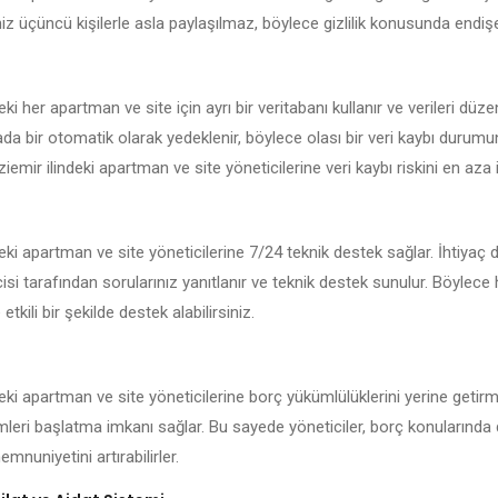
iniz üçüncü kişilerle asla paylaşılmaz, böylece gizlilik konusunda endi
ki her apartman ve site için ayrı bir veritabanı kullanır ve verileri düze
kada bir otomatik olarak yedeklenir, böylece olası bir veri kaybı durum
iemir ilindeki apartman ve site yöneticilerine veri kaybı riskini en aza in
eki apartman ve site yöneticilerine 7/24 teknik destek sağlar. İhtiyaç
isi tarafından sorularınız yanıtlanır ve teknik destek sunulur. Böylece
 etkili bir şekilde destek alabilirsiniz.
eki apartman ve site yöneticilerine borç yükümlülüklerini yerine getirm
emleri başlatma imkanı sağlar. Bu sayede yöneticiler, borç konularında 
mnuniyetini artırabilirler.