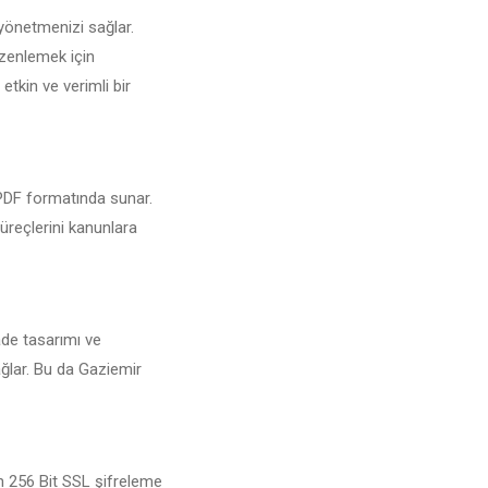
 yönetmenizi sağlar.
üzenlemek için
etkin ve verimli bir
i PDF formatında sunar.
süreçlerini kanunlara
ade tasarımı ve
ağlar. Bu da Gaziemir
in 256 Bit SSL şifreleme