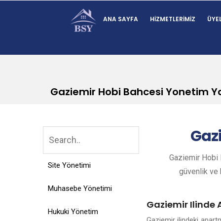
ANA SAYFA
HIZMETLERIMIZ
ÜYEL
Gaziemir Hobi Bahcesi Yonetim Ya
Gaz
Gaziemir Hobi B
Site Yönetimi
güvenlik ve k
Muhasebe Yönetimi
Gaziemir Ilinde
Hukuki Yönetim
Gaziemir ilindeki apar