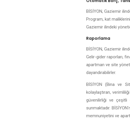
Otomatik Borç, Tahsi
BİSİYON, Gaziemir ilinde
Program, kat maliklerini
Gaziemir ilindeki yönetic
Raporlama
BİSİYON, Gaziemir ilinde
Gelir-gider raporları, fi
apartman ve site yönetic
dayandırabilirler.
BİSİYON (Bina ve Site
kolaylaştıran, verimlili
güvenilirliği ve çeşit
sunmaktadır. BİSİYON'n
memnuniyetini ve apartma