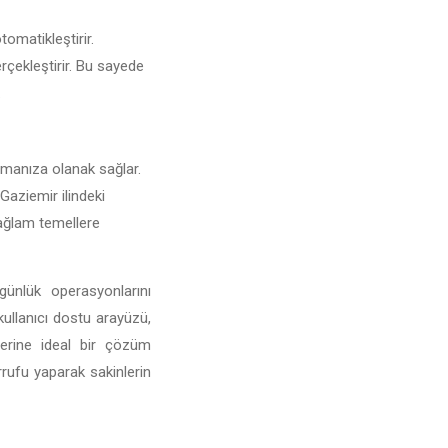
tomatikleştirir.
erçekleştirir. Bu sayede
.
turmanıza olanak sağlar.
 Gaziemir ilindeki
 sağlam temellere
günlük operasyonlarını
 kullanıcı dostu arayüzü,
mlerine ideal bir çözüm
rufu yaparak sakinlerin