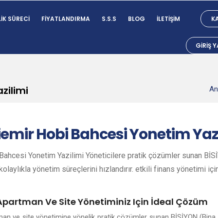
IK SÜRECI
FIYATLANDIRMA
S.S.S
BLOG
İLETIŞIM
KA
GIRIŞ 
zilimi
An
iemir
Hobi Bahcesi Yonetim Yaz
ahcesi Yonetim Yazilimi Yöneticilere pratik çözümler sunan BİSİY
olaylıkla yönetim süreçlerini hızlandırır. etkili finans yönetimi içi
 Apartman Ve Site Yönetiminiz Için İdeal Çözüm
tman ve site yönetimine yönelik pratik çözümler sunan BİSİYON (Bina 