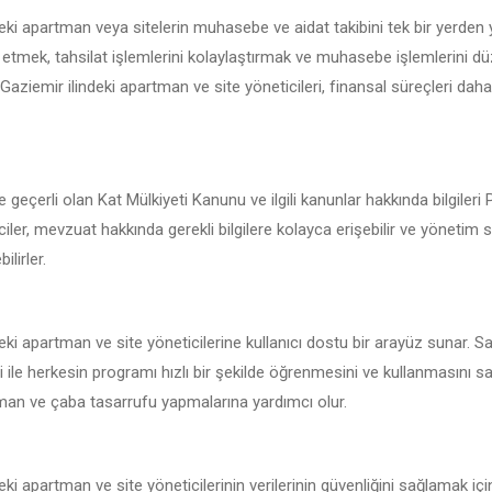
eki apartman veya sitelerin muhasebe ve aidat takibini tek bir yerden
 etmek, tahsilat işlemlerini kolaylaştırmak ve muhasebe işlemlerini d
e Gaziemir ilindeki apartman ve site yöneticileri, finansal süreçleri daha 
 geçerli olan Kat Mülkiyeti Kanunu ve ilgili kanunlar hakkında bilgiler
ciler, mevzuat hakkında gerekli bilgilere kolayca erişebilir ve yönetim 
ilirler.
eki apartman ve site yöneticilerine kullanıcı dostu bir arayüz sunar. S
i ile herkesin programı hızlı bir şekilde öğrenmesini ve kullanmasını s
zaman ve çaba tasarrufu yapmalarına yardımcı olur.
ki apartman ve site yöneticilerinin verilerinin güvenliğini sağlamak iç