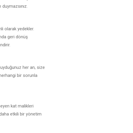
şe duymazsınız.
nli olarak yedekler.
unda geri dönüş
dirir.
 duyduğunuz her an, size
 herhangi bir sorunla
eyen kat malikleri
daha etkili bir yönetim