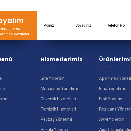
rayalım
nızı bırakın,
nize özel çözümler
 Menü
Hizmetlerimiz
Ürünlerim
a
Site Yönetimi
Apartman Yönet
reci
Muhasebe Yönetimi
Bina Yönetimi
ırma
Güvenlik Hizmetleri
Blok Yönetimi
Temizlik Hizmetleri
Rezidans Yöneti
Peyzaş Yönetimi
AVM Yönetimi
Hukuki Yönetim
Aidat Tahsilat Si