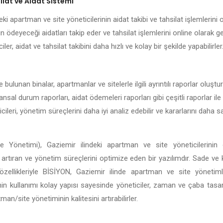
lat ve Aidat Sistemi
ki apartman ve site yöneticilerinin aidat takibi ve tahsilat işlemlerini o
n ödeyeceği aidatları takip eder ve tahsilat işlemlerini online olarak g
iler, aidat ve tahsilat takibini daha hızlı ve kolay bir şekilde yapabilirler
 bulunan binalar, apartmanlar ve sitelerle ilgili ayrıntılı raporlar oluş
nansal durum raporları, aidat ödemeleri raporları gibi çeşitli raporlar ile
ileri, yönetim süreçlerini daha iyi analiz edebilir ve kararlarını daha
 Yönetimi), Gaziemir ilindeki apartman ve site yöneticilerinin 
ği artıran ve yönetim süreçlerini optimize eden bir yazılımdır. Sade ve
li özellikleriyle BİSİYON, Gaziemir ilinde apartman ve site yöneti
in kullanımı kolay yapısı sayesinde yöneticiler, zaman ve çaba tasar
n/site yönetiminin kalitesini artırabilirler.