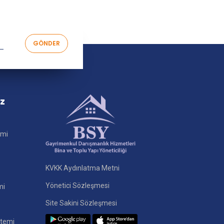
iz
imi
KVKK Aydınlatma Metni
Yönetici Sözleşmesi
mi
Site Sakini Sözleşmesi
stemi