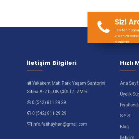
Sizi A
Telefon numara
kullanım şekli
sunalım!
İletişim Bilgileri
Hızlı
Yakakent Mah Park Yaşam Santorini
Ana Sayf
Sitesi A-2 bLOK ÇİĞLİ / İZMİR
Üyelik Sü
0 (542) 811 29 29
Fiyatland
0 (542) 811 29 29
S.S.S
info.fatihayhan@gmail.com
Blog
İletişim