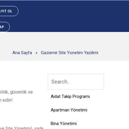
YIT OL
YAP
Ana Sayfa
»
Gaziemir Site Yonetim Yazilimi
ilik, güvenlik ve
Aidat Takip Programı
h edin!
Apartman Yönetimi
Bina Yönetimi
ve Site Yönetimi), sade