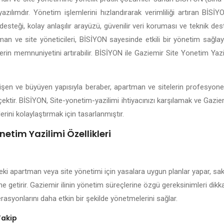
yazılımdır. Yönetim işlemlerini hızlandırarak verimliliği artıran Bİ
esteği, kolay anlaşılır arayüzü, güvenilir veri koruması ve teknik dest
man ve site yöneticileri, BİSİYON sayesinde etkili bir yönetim sağlayab
lerin memnuniyetini artırabilir. BİSİYON ile Gaziemir Site Yonetim Yazi
elişen ve büyüyen yapısıyla beraber, apartman ve sitelerin profesyon
çektir. BİSİYON, Site-yonetim-yazilimi ihtiyacınızı karşılamak ve Gazie
erini kolaylaştırmak için tasarlanmıştır.
etim Yazilimi Özellikleri
eki apartman veya site yönetimi için yasalara uygun planlar yapar, saki
ne getirir. Gaziemir ilinin yönetim süreçlerine özgü gereksinimleri dik
rasyonlarını daha etkin bir şekilde yönetmelerini sağlar.
Takip