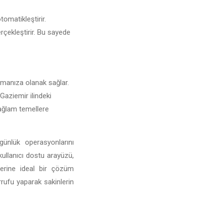
tomatikleştirir.
erçekleştirir. Bu sayede
.
turmanıza olanak sağlar.
 Gaziemir ilindeki
 sağlam temellere
günlük operasyonlarını
 kullanıcı dostu arayüzü,
mlerine ideal bir çözüm
rufu yaparak sakinlerin