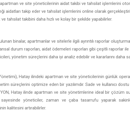
apartman ve site yöneticilerinin aidat takibi ve tahsilat işlemlerini oto
ği aidatları takip eder ve tahsilat işlemlerini online olarak gerçekleşti
t ve tahsilat takibini daha hızlı ve kolay bir şekilde yapabilirler.
lunan binalar, apartmanlar ve sitelerle ilgili ayrıntılı raporlar oluşturm
nansal durum raporları, aidat ödemeleri raporları gibi çeşitli raporlar ile
ileri, yönetim süreçlerini daha iyi analiz edebilir ve kararlarını daha
önetimi), Hatay ilindeki apartman ve site yöneticilerinin günlük operas
önetim süreçlerini optimize eden bir yazılımdır. Sade ve kullanıcı dostu 
BİSİYON, Hatay ilinde apartman ve site yönetimlerine ideal bir çözüm 
ı sayesinde yöneticiler, zaman ve çaba tasarrufu yaparak sakin
 kalitesini artırabilirler.