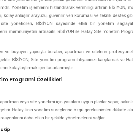
lımdır. Yönetim işlemlerini hızlandırarak verimliliği artıran BİSİYON, 
 kolay anlaşılır arayüzü, güvenilir veri koruması ve teknik destek gibi
site yöneticileri, BİSİYON sayesinde etkili bir yönetim sağlayabil
lerin memnuniyetini artırabilir. BİSİYON ile Hatay Site Yonetim Prog
işen ve büyüyen yapısıyla beraber, apartman ve sitelerin profesyone
çektir. BİSİYON, Site-yonetim-programi ihtiyacınızı karşılamak ve Ha
erini kolaylaştırmak için tasarlanmıştır.
im Programi Özellikleri
 apartman veya site yönetimi için yasalara uygun planlar yapar, sakinle
getirir. Hatay ilinin yönetim süreçlerine özgü gereksinimleri dikkate a
rasyonlarını daha etkin bir şekilde yönetmelerini sağlar.
Takip