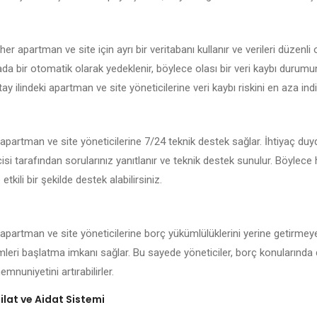
er apartman ve site için ayrı bir veritabanı kullanır ve verileri düzenli 
kada bir otomatik olarak yedeklenir, böylece olası bir veri kaybı durum
ay ilindeki apartman ve site yöneticilerine veri kaybı riskini en aza indir
 apartman ve site yöneticilerine 7/24 teknik destek sağlar. İhtiyaç du
isi tarafından sorularınız yanıtlanır ve teknik destek sunulur. Böylece
 etkili bir şekilde destek alabilirsiniz.
 apartman ve site yöneticilerine borç yükümlülüklerini yerine getirmeye
emleri başlatma imkanı sağlar. Bu sayede yöneticiler, borç konularında 
mnuniyetini artırabilirler.
lat ve Aidat Sistemi