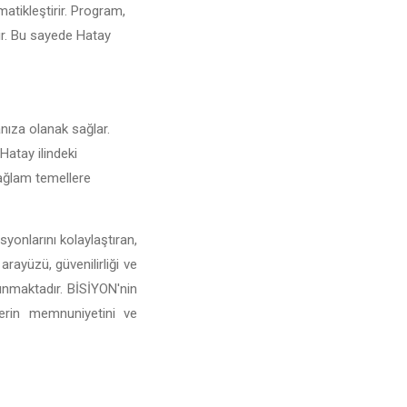
matikleştirir. Program,
rir. Bu sayede Hatay
anıza olanak sağlar.
 Hatay ilindeki
 sağlam temellere
yonlarını kolaylaştıran,
arayüzü, güvenilirliği ve
sunmaktadır. BİSİYON'nin
lerin memnuniyetini ve