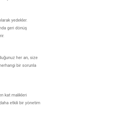
olarak yedekler.
unda geri dönüş
ir.
yduğunuz her an, size
 herhangi bir sorunla
n kat malikleri
daha etkili bir yönetim