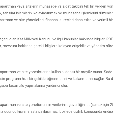
 apartman veya sitelerin muhasebe ve aidat takibini tek bir yerden yön
 tahsilat işlemlerini kolaylaştırmak ve muhasebe işlemlerini düzenlemek
artman ve site yöneticileri, finansal süreçleri daha etkin ve verimli bir 
çerli olan Kat Mülkiyeti Kanunu ve ilgili kanunlar hakkında bilgileri P
er, mevzuat hakkında gerekli bilgilere kolayca erişebilir ve yönetim sür
 apartman ve site yöneticilerine kullanıcı dostu bir arayüz sunar. Sade
sin programı hızlı bir şekilde öğrenmesini ve kullanmasını sağlar. Bu d
çaba tasarrufu yapmalarına yardımcı olur.
apartman ve site yöneticilerinin verilerinin güvenliğini sağlamak için 
iniz üçüncü kişilerle asla paylaşılmaz, böylece gizlilik konusunda endi