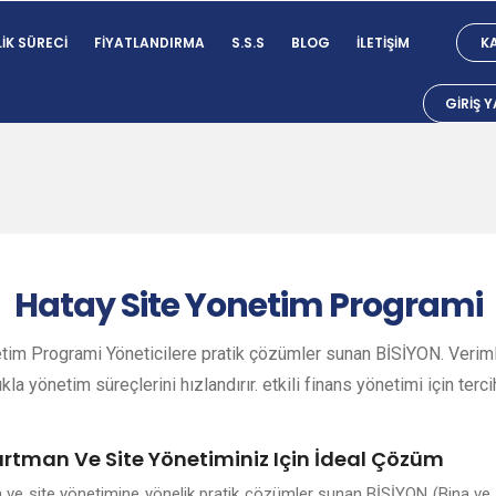
IK SÜRECI
FIYATLANDIRMA
S.S.S
BLOG
İLETIŞIM
KA
GIRIŞ 
Hatay
Site Yonetim Programi
tim Programi Yöneticilere pratik çözümler sunan BİSİYON. Verimli
ıkla yönetim süreçlerini hızlandırır. etkili finans yönetimi için terci
artman Ve Site Yönetiminiz Için İdeal Çözüm
n ve site yönetimine yönelik pratik çözümler sunan BİSİYON (Bina ve 