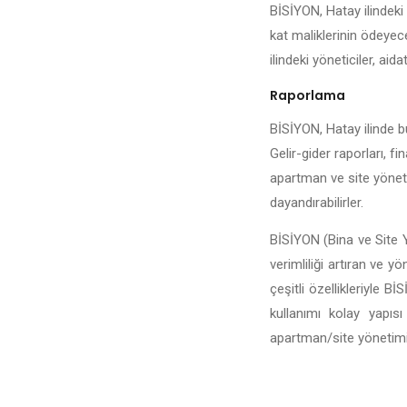
BİSİYON, Hatay ilindeki 
kat maliklerinin ödeyece
ilindeki yöneticiler, aida
Raporlama
BİSİYON, Hatay ilinde bu
Gelir-gider raporları, fi
apartman ve site yönetic
dayandırabilirler.
BİSİYON (Bina ve Site Y
verimliliği artıran ve y
çeşitli özellikleriyle 
kullanımı kolay yapıs
apartman/site yönetiminin