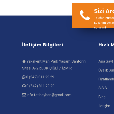
Sizi A
Telefon numara
kullanım şekli
sunalım!
İletişim Bilgileri
Hızlı
Yakakent Mah Park Yaşam Santorini
Ana Sayf
Sitesi A-2 bLOK ÇİĞLİ / İZMİR
Üyelik Sü
0 (542) 811 29 29
Fiyatland
0 (542) 811 29 29
S.S.S
info.fatihayhan@gmail.com
Blog
İletişim