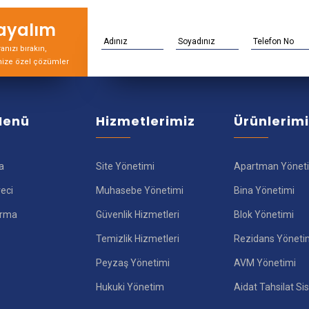
rayalım
nızı bırakın,
nize özel çözümler
 Menü
Hizmetlerimiz
Ürünlerim
a
Site Yönetimi
Apartman Yönet
reci
Muhasebe Yönetimi
Bina Yönetimi
ırma
Güvenlik Hizmetleri
Blok Yönetimi
Temizlik Hizmetleri
Rezidans Yöneti
Peyzaş Yönetimi
AVM Yönetimi
Hukuki Yönetim
Aidat Tahsilat Si