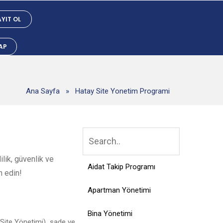
YIT OL
YAP
Ana Sayfa
»
Hatay Site Yonetim Programi
lik, güvenlik ve
Aidat Takip Programı
h edin!
Apartman Yönetimi
Bina Yönetimi
Site Yönetimi), sade ve