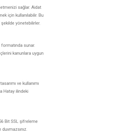
etmenizi sağlar. Aidat
 için kullanılabilir. Bu
şekilde yönetebilirler.
DF formatında sunar.
eçlerini kanunlara uygun
 tasarımı ve kullanımı
a Hatay ilindeki
256 Bit SSL şifreleme
şe duymazsınız.