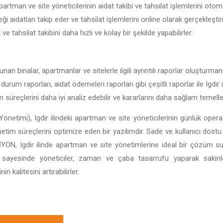
apartman ve site yöneticilerinin aidat takibi ve tahsilat işlemlerini otom
ği aidatları takip eder ve tahsilat işlemlerini online olarak gerçekleştir
t ve tahsilat takibini daha hızlı ve kolay bir şekilde yapabilirler.
unan binalar, apartmanlar ve sitelerle ilgili ayrıntılı raporlar oluşturma
 durum raporları, aidat ödemeleri raporları gibi çeşitli raporlar ile Igdi
im süreçlerini daha iyi analiz edebilir ve kararlarını daha sağlam temeller
önetimi), Igdir ilindeki apartman ve site yöneticilerinin günlük operas
önetim süreçlerini optimize eden bir yazılımdır. Sade ve kullanıcı dostu 
BİSİYON, Igdir ilinde apartman ve site yönetimlerine ideal bir çözüm 
ı sayesinde yöneticiler, zaman ve çaba tasarrufu yaparak sakin
 kalitesini artırabilirler.