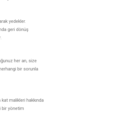
larak yedekler.
unda geri dönüş
.
duğunuz her an, size
 herhangi bir sorunla
 kat malikleri hakkında
i bir yönetim