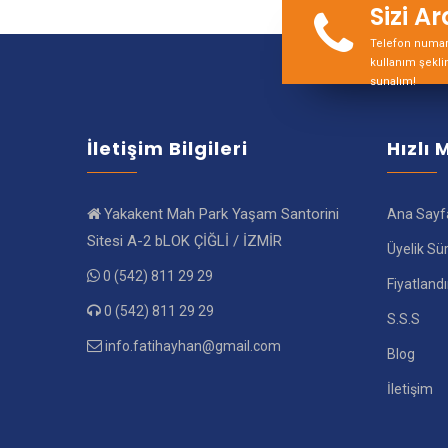
Sizi A
Telefon numara
kullanım şekli
sunalım!
İletişim Bilgileri
Hızlı
Yakakent Mah Park Yaşam Santorini
Ana Sayf
Sitesi A-2 bLOK ÇİĞLİ / İZMİR
Üyelik Sü
0 (542) 811 29 29
Fiyatland
0 (542) 811 29 29
S.S.S
info.fatihayhan@gmail.com
Blog
İletişim