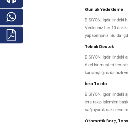
Günlük Yedekleme
BİSİYON, Igdir ilindeki h
Verileriniz her 10 daki
yapabilirsiniz. Bu da Igd
Teknik Destek
BİSİYON, Igdir ilindeki
özel bir müşteri temsilc
karşılaştığınızda hızlı ve
İcra Takibi
BİSİYON, Igdir ilindeki
icra takip işlemleri baş
sağlayarak sakinlerin me
Otomatik Borç, Tahsi