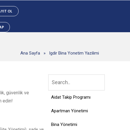
YIT OL
YAP
Ana Sayfa
»
Igdir Bina Yonetim Yazilimi
ik, güvenlik ve
Aidat Takip Programı
h edin!
Apartman Yönetimi
Bina Yönetimi
Site Yönetimi), sade ve