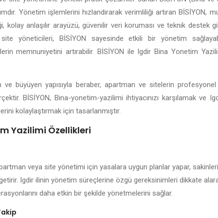
lımdır. Yönetim işlemlerini hızlandırarak verimliliği artıran BİSİYON, 
 kolay anlaşılır arayüzü, güvenilir veri koruması ve teknik destek gibi
site yöneticileri, BİSİYON sayesinde etkili bir yönetim sağlayabil
lerin memnuniyetini artırabilir. BİSİYON ile Igdir Bina Yonetim Yazi
işen ve büyüyen yapısıyla beraber, apartman ve sitelerin profesyone
çektir. BİSİYON, Bina-yonetim-yazilimi ihtiyacınızı karşılamak ve Ig
erini kolaylaştırmak için tasarlanmıştır.
m Yazilimi Özellikleri
apartman veya site yönetimi için yasalara uygun planlar yapar, sakinleri
getirir. Igdir ilinin yönetim süreçlerine özgü gereksinimleri dikkate ala
rasyonlarını daha etkin bir şekilde yönetmelerini sağlar.
Takip