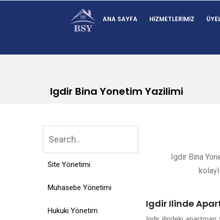
ANA SAYFA
HIZMETLERIMIZ
ÜYEL
Igdir Bina Yonetim Yazilimi
Igdir Bina Yon
Site Yönetimi
kolayl
Muhasebe Yönetimi
Igdir Ilinde Apa
Hukuki Yönetim
Igdir ilindeki apartma