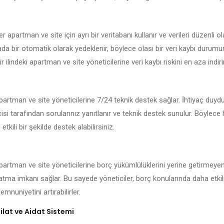
er apartman ve site için ayrı bir veritabanı kullanır ve verileri düzenli o
kada bir otomatik olarak yedeklenir, böylece olası bir veri kaybı durum
ir ilindeki apartman ve site yöneticilerine veri kaybı riskini en aza indirir
 apartman ve site yöneticilerine 7/24 teknik destek sağlar. İhtiyaç duy
isi tarafından sorularınız yanıtlanır ve teknik destek sunulur. Böylece
 etkili bir şekilde destek alabilirsiniz.
 apartman ve site yöneticilerine borç yükümlülüklerini yerine getirmeyen
latma imkanı sağlar. Bu sayede yöneticiler, borç konularında daha etkil
mnuniyetini artırabilirler.
lat ve Aidat Sistemi