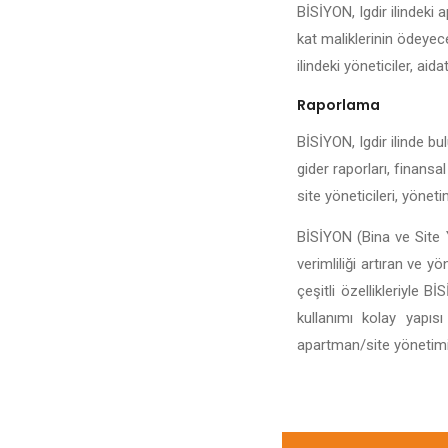
BİSİYON, Igdir ilindeki 
kat maliklerinin ödeyece
ilindeki yöneticiler, aida
Raporlama
BİSİYON, Igdir ilinde bul
gider raporları, finansal
site yöneticileri, yönet
BİSİYON (Bina ve Site Y
verimliliği artıran ve y
çeşitli özellikleriyle 
kullanımı kolay yapıs
apartman/site yönetiminin