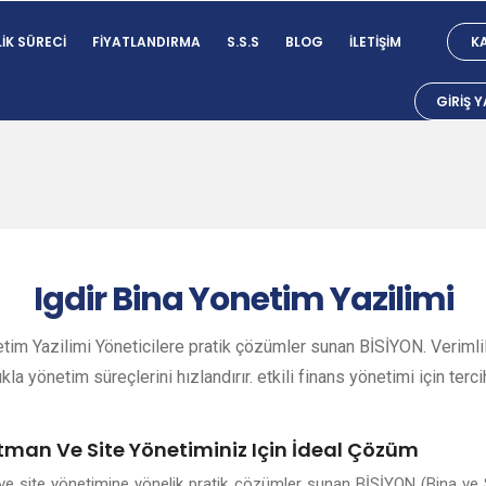
IK SÜRECI
FIYATLANDIRMA
S.S.S
BLOG
İLETIŞIM
KA
GIRIŞ 
Igdir
Bina Yonetim Yazilimi
etim Yazilimi Yöneticilere pratik çözümler sunan BİSİYON. Verimlil
ıkla yönetim süreçlerini hızlandırır. etkili finans yönetimi için terci
rtman Ve Site Yönetiminiz Için İdeal Çözüm
n ve site yönetimine yönelik pratik çözümler sunan BİSİYON (Bina ve 