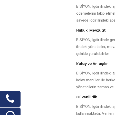
BİSİYON, Igdir ilindeki
ödemelerini takip etmek,
sayede Igdir ilindeki apa
Hukuki Mevzuat
BİSİYON, Igdir ilinde ge
ilindeki yöneticiler, me
şekilde yürütebilirler.
Kolay ve Anlaşılır
BİSİYON, Igdir ilindeki 
kolay menüleri ile herke
yöneticilerin zaman ve 
Güvenilirlik
BİSİYON, Igdir ilindeki 
kullanmaktadır. Veriler