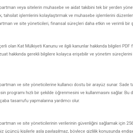
 apartman veya sitelerin muhasebe ve aidat takibini tek bir yerden yöne
 tahsilat işlemlerini kolaylaştırmak ve muhasebe işlemlerini düzenlemek
rtman ve site yöneticileri, finansal süreçleri daha etkin ve verimli bir ş
çerli olan Kat Mülkiyeti Kanunu ve ilgili kanunlar hakkında bilgileri PDF
vzuat hakkında gerekli bilgilere kolayca erişebilir ve yönetim süreçlerin
apartman ve site yöneticilerine kullanıcı dostu bir arayüz sunar. Sade t
sin programı hızlı bir şekilde öğrenmesini ve kullanmasını sağlar. Bu da
çaba tasarrufu yapmalarına yardımcı olur.
apartman ve site yöneticilerinin verilerinin güvenliğini sağlamak için 2
iniz üçüncü kişilerle asla paylaşılmaz, böylece gizlilik konusunda endi