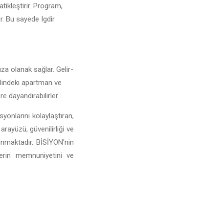
atikleştirir. Program,
ir. Bu sayede Igdir
nıza olanak sağlar. Gelir-
r ilindeki apartman ve
e dayandırabilirler.
yonlarını kolaylaştıran,
arayüzü, güvenilirliği ve
sunmaktadır. BİSİYON'nin
lerin memnuniyetini ve