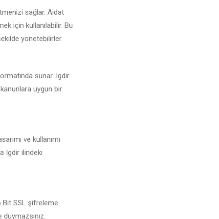
tmenizi sağlar. Aidat
 için kullanılabilir. Bu
ekilde yönetebilirler.
 formatında sunar. Igdir
i kanunlara uygun bir
asarımı ve kullanımı
 Igdir ilindeki
56 Bit SSL şifreleme
şe duymazsınız.