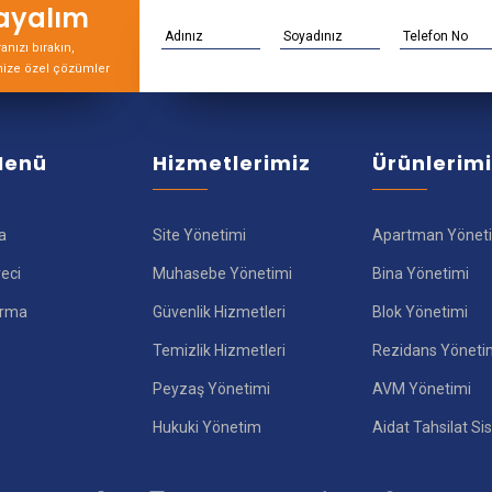
rayalım
nızı bırakın,
nize özel çözümler
 Menü
Hizmetlerimiz
Ürünlerim
a
Site Yönetimi
Apartman Yönet
reci
Muhasebe Yönetimi
Bina Yönetimi
ırma
Güvenlik Hizmetleri
Blok Yönetimi
Temizlik Hizmetleri
Rezidans Yöneti
Peyzaş Yönetimi
AVM Yönetimi
Hukuki Yönetim
Aidat Tahsilat Si