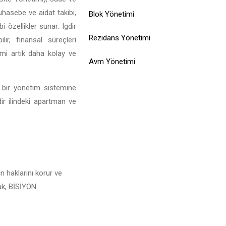
muhasebe ve aidat takibi,
Blok Yönetimi
 özellikler sunar. Igdir
Rezidans Yönetimi
ir, finansal süreçleri
limi artık daha kolay ve
Avm Yönetimi
l bir yönetim sistemine
dir ilindeki apartman ve
n haklarını korur ve
rak, BİSİYON