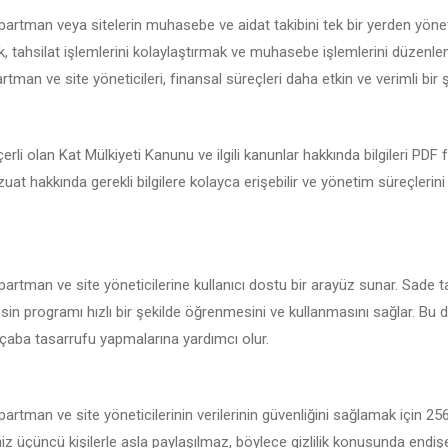
 apartman veya sitelerin muhasebe ve aidat takibini tek bir yerden yöne
 tahsilat işlemlerini kolaylaştırmak ve muhasebe işlemlerini düzenlemek
rtman ve site yöneticileri, finansal süreçleri daha etkin ve verimli bir ş
çerli olan Kat Mülkiyeti Kanunu ve ilgili kanunlar hakkında bilgileri PDF
vzuat hakkında gerekli bilgilere kolayca erişebilir ve yönetim süreçlerin
apartman ve site yöneticilerine kullanıcı dostu bir arayüz sunar. Sade t
sin programı hızlı bir şekilde öğrenmesini ve kullanmasını sağlar. Bu da
çaba tasarrufu yapmalarına yardımcı olur.
apartman ve site yöneticilerinin verilerinin güvenliğini sağlamak için 2
iniz üçüncü kişilerle asla paylaşılmaz, böylece gizlilik konusunda endi