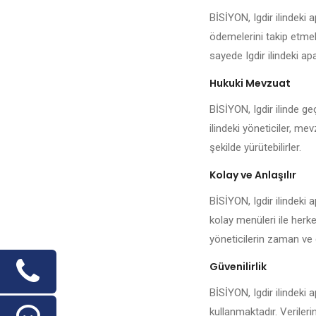
BİSİYON, Igdir ilindeki
ödemelerini takip etmek,
sayede Igdir ilindeki apa
Hukuki Mevzuat
BİSİYON, Igdir ilinde ge
ilindeki yöneticiler, me
şekilde yürütebilirler.
Kolay ve Anlaşılır
BİSİYON, Igdir ilindeki 
kolay menüleri ile herke
yöneticilerin zaman ve 
Güvenilirlik
BİSİYON, Igdir ilindeki 
kullanmaktadır. Veriler