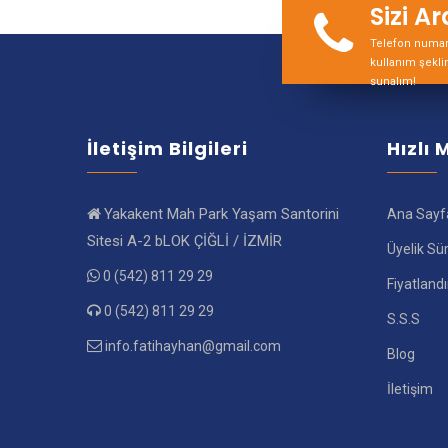
Sizi A
Telefon numara
kullanım şekli
sunalım!
İletişim Bilgileri
Hızlı
Yakakent Mah Park Yaşam Santorini
Ana Sayf
Sitesi A-2 bLOK ÇİĞLİ / İZMİR
Üyelik Sü
0 (542) 811 29 29
Fiyatland
0 (542) 811 29 29
S.S.S
info.fatihayhan@gmail.com
Blog
İletişim