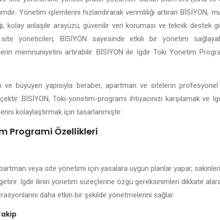
lımdır. Yönetim işlemlerini hızlandırarak verimliliği artıran BİSİYON, 
 kolay anlaşılır arayüzü, güvenilir veri koruması ve teknik destek gibi
site yöneticileri, BİSİYON sayesinde etkili bir yönetim sağlayabil
lerin memnuniyetini artırabilir. BİSİYON ile Igdir Toki Yonetim Prog
işen ve büyüyen yapısıyla beraber, apartman ve sitelerin profesyone
çektir. BİSİYON, Toki-yonetim-programi ihtiyacınızı karşılamak ve Ig
erini kolaylaştırmak için tasarlanmıştır.
im Programi Özellikleri
apartman veya site yönetimi için yasalara uygun planlar yapar, sakinleri
getirir. Igdir ilinin yönetim süreçlerine özgü gereksinimleri dikkate ala
rasyonlarını daha etkin bir şekilde yönetmelerini sağlar.
Takip