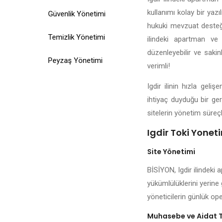
kullanımı kolay bir yazı
Güvenlik Yönetimi
hukuki mevzuat desteği,
Temizlik Yönetimi
ilindeki apartman ve 
düzenleyebilir ve sakin
Peyzaş Yönetimi
verimli!
Igdir ilinin hızla gel
ihtiyaç duyduğu bir ger
sitelerin yönetim süreçl
Igdir Toki Yonet
Site Yönetimi
BİSİYON, Igdir ilindeki 
yükümlülüklerini yerine 
yöneticilerin günlük ope
Muhasebe ve Aidat 