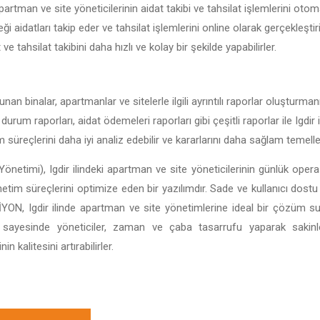
apartman ve site yöneticilerinin aidat takibi ve tahsilat işlemlerini otom
ği aidatları takip eder ve tahsilat işlemlerini online olarak gerçekleştir
t ve tahsilat takibini daha hızlı ve kolay bir şekilde yapabilirler.
unan binalar, apartmanlar ve sitelerle ilgili ayrıntılı raporlar oluşturma
 durum raporları, aidat ödemeleri raporları gibi çeşitli raporlar ile Igdi
im süreçlerini daha iyi analiz edebilir ve kararlarını daha sağlam temeller
önetimi), Igdir ilindeki apartman ve site yöneticilerinin günlük operas
önetim süreçlerini optimize eden bir yazılımdır. Sade ve kullanıcı dostu 
BİSİYON, Igdir ilinde apartman ve site yönetimlerine ideal bir çözüm 
ı sayesinde yöneticiler, zaman ve çaba tasarrufu yaparak sakin
 kalitesini artırabilirler.