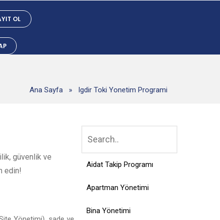
YIT OL
YAP
Ana Sayfa
»
Igdir Toki Yonetim Programi
lik, güvenlik ve
Aidat Takip Programı
h edin!
Apartman Yönetimi
Bina Yönetimi
Site Yönetimi), sade ve