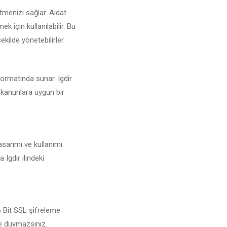
tmenizi sağlar. Aidat
 için kullanılabilir. Bu
ekilde yönetebilirler.
 formatında sunar. Igdir
i kanunlara uygun bir
asarımı ve kullanımı
 Igdir ilindeki
56 Bit SSL şifreleme
şe duymazsınız.