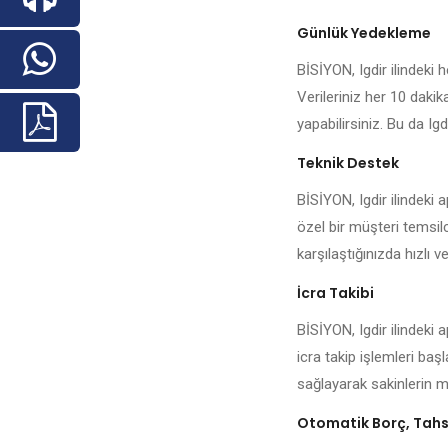
Günlük Yedekleme
BİSİYON, Igdir ilindeki h
Verileriniz her 10 daki
yapabilirsiniz. Bu da Igd
Teknik Destek
BİSİYON, Igdir ilindeki
özel bir müşteri temsilc
karşılaştığınızda hızlı ve
İcra Takibi
BİSİYON, Igdir ilindeki
icra takip işlemleri baş
sağlayarak sakinlerin me
Otomatik Borç, Tahsi