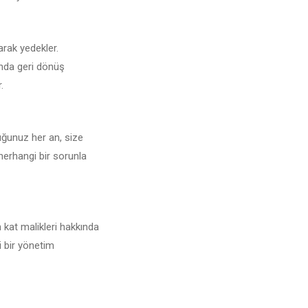
larak yedekler.
unda geri dönüş
.
duğunuz her an, size
 herhangi bir sorunla
 kat malikleri hakkında
i bir yönetim