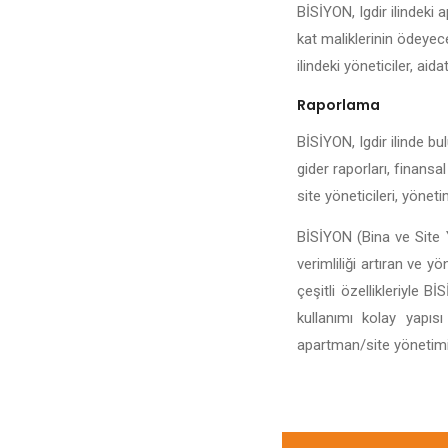
BİSİYON, Igdir ilindeki 
kat maliklerinin ödeyece
ilindeki yöneticiler, aida
Raporlama
BİSİYON, Igdir ilinde bul
gider raporları, finansal
site yöneticileri, yönet
BİSİYON (Bina ve Site Y
verimliliği artıran ve y
çeşitli özellikleriyle 
kullanımı kolay yapıs
apartman/site yönetiminin