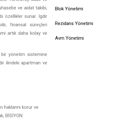
muhasebe ve aidat takibi,
Blok Yönetimi
 özellikler sunar. Igdir
Rezidans Yönetimi
ir, finansal süreçleri
rami artık daha kolay ve
Avm Yönetimi
l bir yönetim sistemine
dir ilindeki apartman ve
n haklarını korur ve
rak, BİSİYON