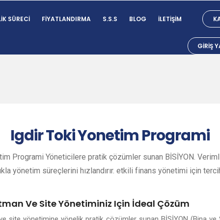
IK SÜRECI
FIYATLANDIRMA
S.S.S
BLOG
İLETIŞIM
KA
GIRIŞ 
Igdir
Toki Yonetim Programi
tim Programi Yöneticilere pratik çözümler sunan BİSİYON. Verimli
ıkla yönetim süreçlerini hızlandırır. etkili finans yönetimi için terci
rtman Ve Site Yönetiminiz Için İdeal Çözüm
n ve site yönetimine yönelik pratik çözümler sunan BİSİYON (Bina ve 