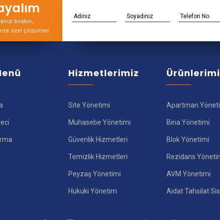
rayalım
nızı bırakın,
nize özel çözümler
 Menü
Hizmetlerimiz
Ürünlerim
a
Site Yönetimi
Apartman Yönet
reci
Muhasebe Yönetimi
Bina Yönetimi
ırma
Güvenlik Hizmetleri
Blok Yönetimi
Temizlik Hizmetleri
Rezidans Yöneti
Peyzaş Yönetimi
AVM Yönetimi
Hukuki Yönetim
Aidat Tahsilat Si