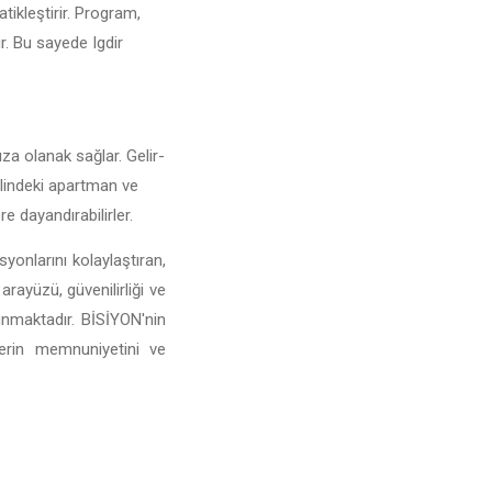
atikleştirir. Program,
ir. Bu sayede Igdir
nıza olanak sağlar. Gelir-
r ilindeki apartman ve
e dayandırabilirler.
yonlarını kolaylaştıran,
arayüzü, güvenilirliği ve
sunmaktadır. BİSİYON'nin
lerin memnuniyetini ve