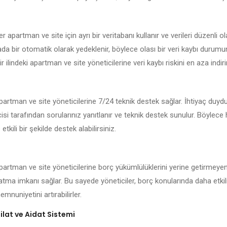
er apartman ve site için ayrı bir veritabanı kullanır ve verileri düzenli o
kada bir otomatik olarak yedeklenir, böylece olası bir veri kaybı durum
ir ilindeki apartman ve site yöneticilerine veri kaybı riskini en aza indirir
 apartman ve site yöneticilerine 7/24 teknik destek sağlar. İhtiyaç duy
isi tarafından sorularınız yanıtlanır ve teknik destek sunulur. Böylece
 etkili bir şekilde destek alabilirsiniz.
 apartman ve site yöneticilerine borç yükümlülüklerini yerine getirmeyen
latma imkanı sağlar. Bu sayede yöneticiler, borç konularında daha etkil
mnuniyetini artırabilirler.
lat ve Aidat Sistemi