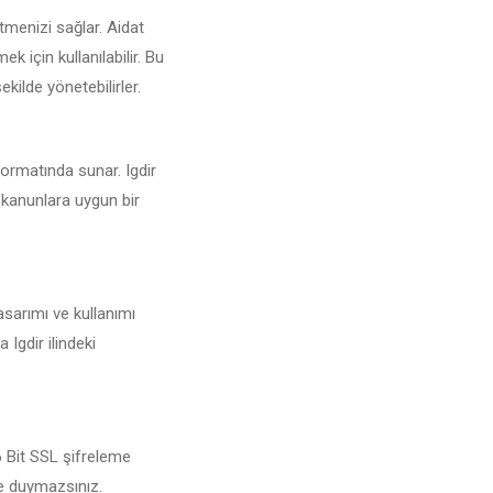
tmenizi sağlar. Aidat
 için kullanılabilir. Bu
ekilde yönetebilirler.
 formatında sunar. Igdir
i kanunlara uygun bir
asarımı ve kullanımı
 Igdir ilindeki
56 Bit SSL şifreleme
şe duymazsınız.