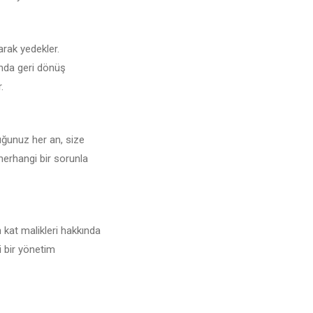
larak yedekler.
unda geri dönüş
.
duğunuz her an, size
 herhangi bir sorunla
 kat malikleri hakkında
i bir yönetim