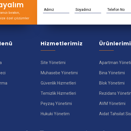
rayalım
nızı bırakın,
nize özel çözümler
 Menü
Hizmetlerimiz
Ürünlerim
a
Site Yönetimi
Apartman Yönet
reci
Muhasebe Yönetimi
Bina Yönetimi
ırma
Güvenlik Hizmetleri
Blok Yönetimi
Temizlik Hizmetleri
Rezidans Yöneti
Peyzaş Yönetimi
AVM Yönetimi
Hukuki Yönetim
Aidat Tahsilat Si