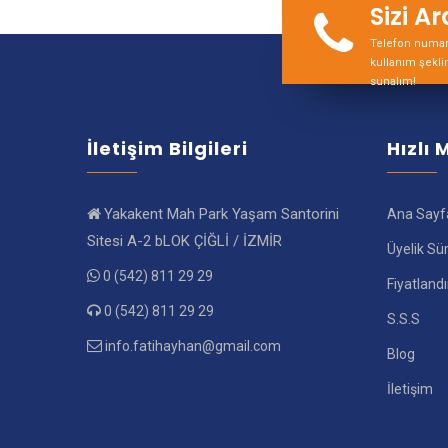
Sizi A
Telefon numara
kullanım şekli
sunalım!
İletişim Bilgileri
Hızlı
Yakakent Mah Park Yaşam Santorini
Ana Sayf
Sitesi A-2 bLOK ÇİĞLİ / İZMİR
Üyelik Sü
0 (542) 811 29 29
Fiyatland
0 (542) 811 29 29
S.S.S
info.fatihayhan@gmail.com
Blog
İletişim