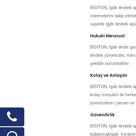
BİSİYON, Igdir ilindeki
ödemelerini takip etmek,
sayede Igdir ilindeki apa
Hukuki Mevzuat
BİSİYON, Igdir ilinde ge
ilindeki yöneticiler, me
şekilde yürütebilirler.
Kolay ve Anlaşılır
BİSİYON, Igdir ilindeki 
kolay menüleri ile herke
yöneticilerin zaman ve 
Güvenilirlik
BİSİYON, Igdir ilindeki 
kullanmaktadır. Veriler