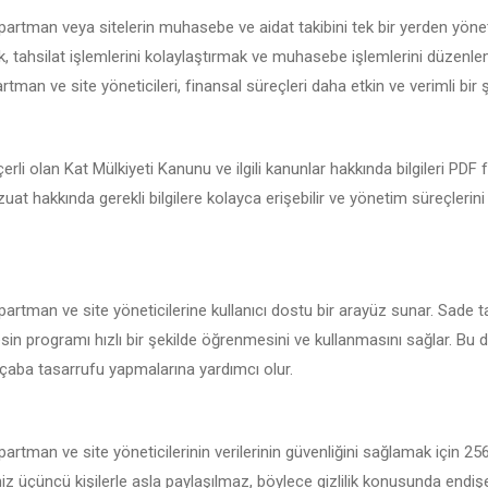
 apartman veya sitelerin muhasebe ve aidat takibini tek bir yerden yöne
 tahsilat işlemlerini kolaylaştırmak ve muhasebe işlemlerini düzenlemek
rtman ve site yöneticileri, finansal süreçleri daha etkin ve verimli bir ş
çerli olan Kat Mülkiyeti Kanunu ve ilgili kanunlar hakkında bilgileri PDF
vzuat hakkında gerekli bilgilere kolayca erişebilir ve yönetim süreçlerin
apartman ve site yöneticilerine kullanıcı dostu bir arayüz sunar. Sade t
sin programı hızlı bir şekilde öğrenmesini ve kullanmasını sağlar. Bu da
çaba tasarrufu yapmalarına yardımcı olur.
apartman ve site yöneticilerinin verilerinin güvenliğini sağlamak için 2
iniz üçüncü kişilerle asla paylaşılmaz, böylece gizlilik konusunda endi