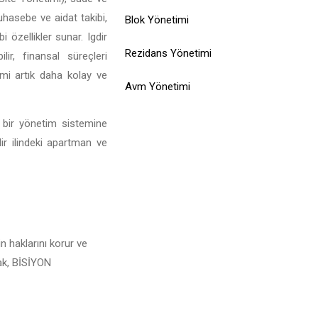
muhasebe ve aidat takibi,
Blok Yönetimi
 özellikler sunar. Igdir
Rezidans Yönetimi
ir, finansal süreçleri
limi artık daha kolay ve
Avm Yönetimi
l bir yönetim sistemine
dir ilindeki apartman ve
n haklarını korur ve
rak, BİSİYON