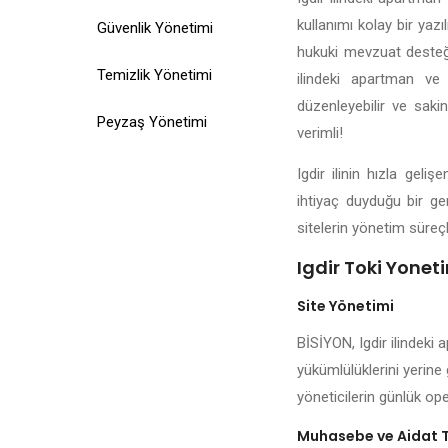
kullanımı kolay bir yazı
Güvenlik Yönetimi
hukuki mevzuat desteği,
Temizlik Yönetimi
ilindeki apartman ve 
düzenleyebilir ve sakin
Peyzaş Yönetimi
verimli!
Igdir ilinin hızla gel
ihtiyaç duyduğu bir ger
sitelerin yönetim süreçl
Igdir Toki Yoneti
Site Yönetimi
BİSİYON, Igdir ilindeki 
yükümlülüklerini yerine 
yöneticilerin günlük ope
Muhasebe ve Aidat 