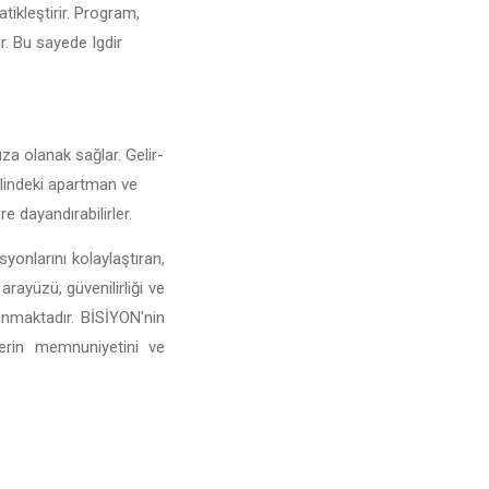
atikleştirir. Program,
ir. Bu sayede Igdir
nıza olanak sağlar. Gelir-
r ilindeki apartman ve
e dayandırabilirler.
yonlarını kolaylaştıran,
arayüzü, güvenilirliği ve
sunmaktadır. BİSİYON'nin
lerin memnuniyetini ve