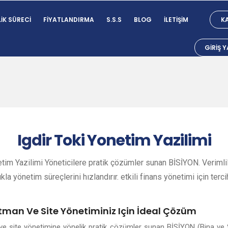
IK SÜRECI
FIYATLANDIRMA
S.S.S
BLOG
İLETIŞIM
KA
GIRIŞ 
Igdir
Toki Yonetim Yazilimi
etim Yazilimi Yöneticilere pratik çözümler sunan BİSİYON. Verimlil
ıkla yönetim süreçlerini hızlandırır. etkili finans yönetimi için terci
rtman Ve Site Yönetiminiz Için İdeal Çözüm
n ve site yönetimine yönelik pratik çözümler sunan BİSİYON (Bina ve 