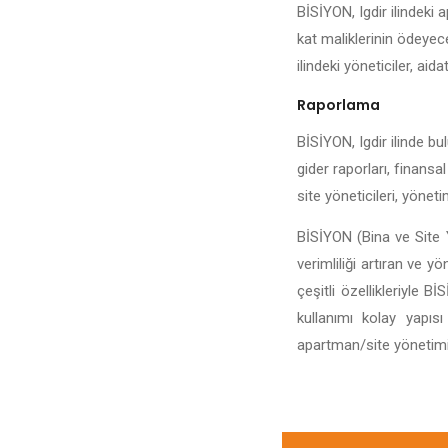
BİSİYON, Igdir ilindeki 
kat maliklerinin ödeyece
ilindeki yöneticiler, aida
Raporlama
BİSİYON, Igdir ilinde bul
gider raporları, finansal
site yöneticileri, yönet
BİSİYON (Bina ve Site Y
verimliliği artıran ve y
çeşitli özellikleriyle 
kullanımı kolay yapıs
apartman/site yönetiminin