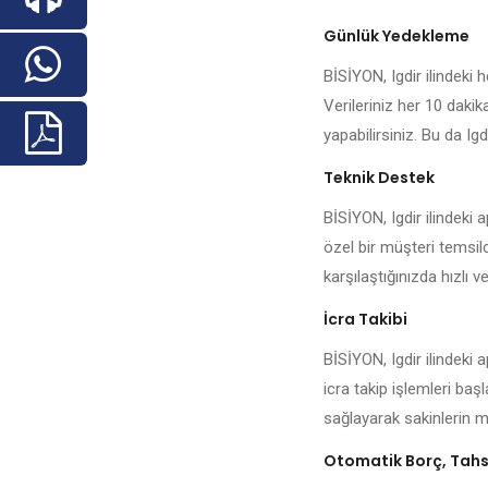
Günlük Yedekleme
BİSİYON, Igdir ilindeki h
Verileriniz her 10 daki
yapabilirsiniz. Bu da Igd
Teknik Destek
BİSİYON, Igdir ilindeki
özel bir müşteri temsilc
karşılaştığınızda hızlı ve
İcra Takibi
BİSİYON, Igdir ilindeki
icra takip işlemleri baş
sağlayarak sakinlerin me
Otomatik Borç, Tahsi