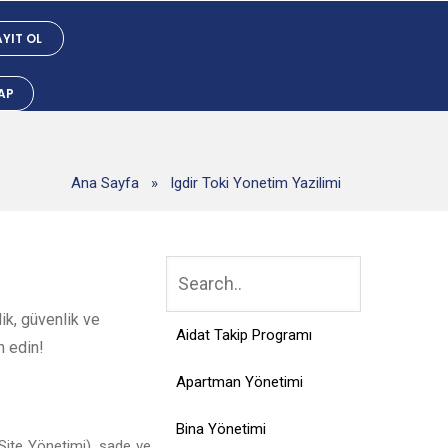
YIT OL
YAP
Ana Sayfa
»
Igdir Toki Yonetim Yazilimi
ik, güvenlik ve
Aidat Takip Programı
h edin!
Apartman Yönetimi
Bina Yönetimi
Site Yönetimi), sade ve