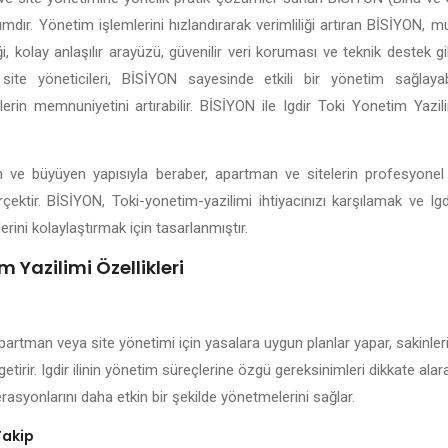
lımdır. Yönetim işlemlerini hızlandırarak verimliliği artıran BİSİYON, 
 kolay anlaşılır arayüzü, güvenilir veri koruması ve teknik destek gibi
site yöneticileri, BİSİYON sayesinde etkili bir yönetim sağlayabil
lerin memnuniyetini artırabilir. BİSİYON ile Igdir Toki Yonetim Yazi
işen ve büyüyen yapısıyla beraber, apartman ve sitelerin profesyone
çektir. BİSİYON, Toki-yonetim-yazilimi ihtiyacınızı karşılamak ve Ig
erini kolaylaştırmak için tasarlanmıştır.
m Yazilimi Özellikleri
apartman veya site yönetimi için yasalara uygun planlar yapar, sakinleri
getirir. Igdir ilinin yönetim süreçlerine özgü gereksinimleri dikkate ala
rasyonlarını daha etkin bir şekilde yönetmelerini sağlar.
Takip