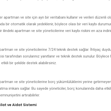
er apartman ve site için ayrı bir veritabanı kullanır ve verileri düzenli o
kada bir otomatik olarak yedeklenir, böylece olası bir veri kaybı durum
ir ilindeki apartman ve site yöneticilerine veri kaybı riskini en aza indirir
 apartman ve site yöneticilerine 7/24 teknik destek sağlar. İhtiyaç duy
isi tarafından sorularınız yanıtlanır ve teknik destek sunulur. Böylece
 etkili bir şekilde destek alabilirsiniz.
 apartman ve site yöneticilerine borç yükümlülüklerini yerine getirmeyen
latma imkanı sağlar. Bu sayede yöneticiler, borç konularında daha etkil
mnuniyetini artırabilirler.
lat ve Aidat Sistemi