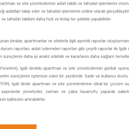
apartman ve site yöneticilerinin aidat takibi ve tahsilat işlemlerini otom
ği aidatları takip eder ve tahsilat işlemlerini online olarak gerçekleştir
t ve tahsilat takibini daha hızlı ve kolay bir şekilde yapabilirler.
unan binalar, apartmanlar ve sitelerle ilgili ayrıntılı raporlar oluşturma
 durum raporları, aidat ödemeleri raporları gibi çeşitli raporlar ile Igdi
im süreçlerini daha iyi analiz edebilir ve kararlarını daha sağlam temeller
önetimi), Igdir ilindeki apartman ve site yöneticilerinin günlük operas
önetim süreçlerini optimize eden bir yazılımdır. Sade ve kullanıcı dostu 
BİSİYON, Igdir ilinde apartman ve site yönetimlerine ideal bir çözüm 
ı sayesinde yöneticiler, zaman ve çaba tasarrufu yaparak sakin
 kalitesini artırabilirler.