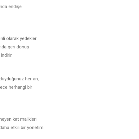
sunda endişe
nli olarak yedekler.
unda geri dönüş
ndirir.
ç duyduğunuz her an,
lece herhangi bir
meyen kat malikleri
daha etkili bir yönetim