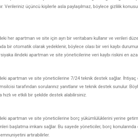
r. Verileriniz üçüncü kişilerle asla paylaşılmaz, böylece gizlilik konu
eki her apartman ve site için ayrı bir veritabanı kullanır ve verileri düze
kada bir otomatik olarak yedeklenir, böylece olası bir veri kaybı durum
siyaka ilindeki apartman ve site yöneticilerine veri kaybı riskini en aza i
deki apartman ve site yöneticilerine 7/24 teknik destek sağlar. İhtiya
msilcisi tarafından sorularınız yanıtlanır ve teknik destek sunulur. Böy
hızlı ve etkili bir şekilde destek alabilirsiniz.
deki apartman ve site yöneticilerine borç yükümlülüklerini yerine getir
emleri başlatma imkanı sağlar. Bu sayede yöneticiler, borç konularında 
mnuniyetini artırabilirler.