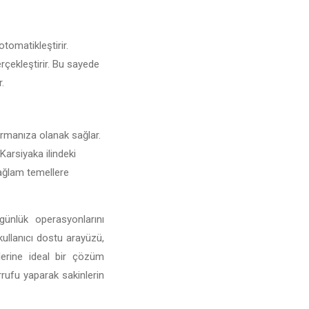
otomatikleştirir.
erçekleştirir. Bu sayede
r.
turmanıza olanak sağlar.
 Karsiyaka ilindeki
 sağlam temellere
günlük operasyonlarını
 kullanıcı dostu arayüzü,
mlerine ideal bir çözüm
rufu yaparak sakinlerin