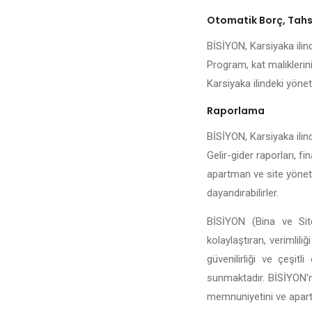
Otomatik Borç, Tahsi
BİSİYON, Karsiyaka ilind
Program, kat maliklerini
Karsiyaka ilindeki yöneti
Raporlama
BİSİYON, Karsiyaka ilind
Gelir-gider raporları, fi
apartman ve site yönetic
dayandırabilirler.
BİSİYON (Bina ve Site
kolaylaştıran, verimlili
güvenilirliği ve çeşit
sunmaktadır. BİSİYON'n
memnuniyetini ve apartma