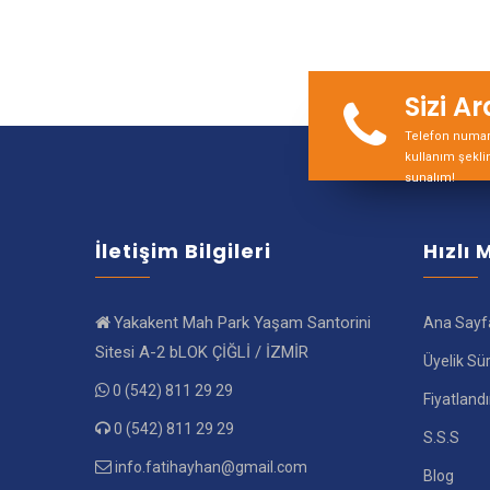
Sizi A
Telefon numara
kullanım şekli
sunalım!
İletişim Bilgileri
Hızlı
Yakakent Mah Park Yaşam Santorini
Ana Sayf
Sitesi A-2 bLOK ÇİĞLİ / İZMİR
Üyelik Sü
0 (542) 811 29 29
Fiyatland
0 (542) 811 29 29
S.S.S
info.fatihayhan@gmail.com
Blog