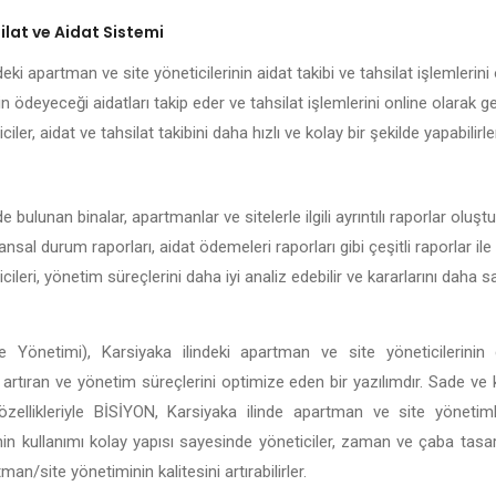
lat ve Aidat Sistemi
eki apartman ve site yöneticilerinin aidat takibi ve tahsilat işlemlerini 
n ödeyeceği aidatları takip eder ve tahsilat işlemlerini online olarak g
ciler, aidat ve tahsilat takibini daha hızlı ve kolay bir şekilde yapabilirle
e bulunan binalar, apartmanlar ve sitelerle ilgili ayrıntılı raporlar oluş
nansal durum raporları, aidat ödemeleri raporları gibi çeşitli raporlar ile
ileri, yönetim süreçlerini daha iyi analiz edebilir ve kararlarını daha
 Yönetimi), Karsiyaka ilindeki apartman ve site yöneticilerinin 
ği artıran ve yönetim süreçlerini optimize eden bir yazılımdır. Sade ve
li özellikleriyle BİSİYON, Karsiyaka ilinde apartman ve site yöneti
in kullanımı kolay yapısı sayesinde yöneticiler, zaman ve çaba tasar
n/site yönetiminin kalitesini artırabilirler.