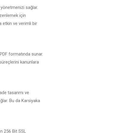
 yönetmenizi sağlar.
üzenlemek için
 etkin ve verimli bir
ri PDF formatında sunar.
 süreçlerini kanunlara
Sade tasarımı ve
ağlar. Bu da Karsiyaka
çin 256 Bit SSL