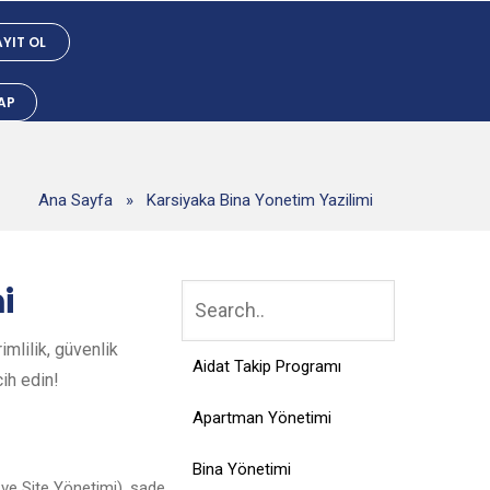
YIT OL
YAP
Ana Sayfa
»
Karsiyaka Bina Yonetim Yazilimi
i
mlilik, güvenlik
Aidat Takip Programı
cih edin!
Apartman Yönetimi
Bina Yönetimi
ve Site Yönetimi), sade