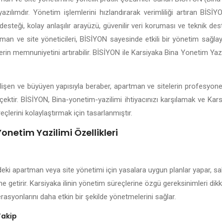
yazılımdır. Yönetim işlemlerini hızlandırarak verimliliği artıran Bİ
esteği, kolay anlaşılır arayüzü, güvenilir veri koruması ve teknik dest
tman ve site yöneticileri, BİSİYON sayesinde etkili bir yönetim sağlayab
lerin memnuniyetini artırabilir. BİSİYON ile Karsiyaka Bina Yonetim Yazi
gelişen ve büyüyen yapısıyla beraber, apartman ve sitelerin profesyon
çektir. BİSİYON, Bina-yonetim-yazilimi ihtiyacınızı karşılamak ve Kar
eçlerini kolaylaştırmak için tasarlanmıştır.
onetim Yazilimi Özellikleri
deki apartman veya site yönetimi için yasalara uygun planlar yapar, sak
ne getirir. Karsiyaka ilinin yönetim süreçlerine özgü gereksinimleri di
rasyonlarını daha etkin bir şekilde yönetmelerini sağlar.
Takip