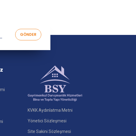
iz
imi
KVKK Aydınlatma Metni
Yönetici Sözleşmesi
mi
Site Sakini Sözleşmesi