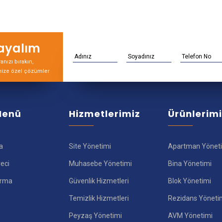
rayalım
nızı bırakın,
nize özel çözümler
 Menü
Hizmetlerimiz
Ürünlerim
a
Site Yönetimi
Apartman Yönet
reci
Muhasebe Yönetimi
Bina Yönetimi
ırma
Güvenlik Hizmetleri
Blok Yönetimi
Temizlik Hizmetleri
Rezidans Yöneti
Peyzaş Yönetimi
AVM Yönetimi