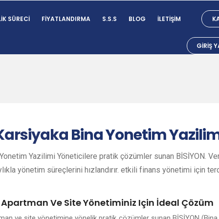
IK SÜRECI
FIYATLANDIRMA
S.S.S
BLOG
İLETIŞIM
KA
GIRIŞ 
Karsiyaka
Bina Yonetim Yazilim
Yonetim Yazilimi Yöneticilere pratik çözümler sunan BİSİYON. Veri
lıkla yönetim süreçlerini hızlandırır. etkili finans yönetimi için ter
e Apartman Ve Site Yönetiminiz Için İdeal Çözüm
rtman ve site yönetimine yönelik pratik çözümler sunan BİSİYON (Bina 