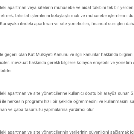
deki apartman veya sitelerin muhasebe ve aidat takibini tek bir yerden
 etmek, tahsilat işlemlerini kolaylaştırmak ve muhasebe işlemlerini d
 Karsiyaka ilindeki apartman ve site yöneticileri, finansal süreçleri daha
e geçerli olan Kat Mülkiyeti Kanunu ve ilgili kanunlar hakkında bilgile
iciler, mevzuat hakkında gerekli bilgilere kolayca erişebilir ve yönetim
ilirler.
deki apartman ve site yöneticilerine kullanıcı dostu bir arayüz sunar. 
i ile herkesin programı hızlı bir şekilde öğrenmesini ve kullanmasını s
zaman ve çaba tasarrufu yapmalarına yardımcı olur.
eki apartman ve site yöneticilerinin verilerinin güvenliğini sağlamak i