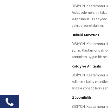
BİSİYON, Kastamonu ilin
Aidat ödemelerini takip
kullanılabilir. Bu sayed
şekilde yönetebilirler.
Hukuki Mevzuat
BİSİYON, Kastamonu ilin
sunar. Kastamonu ilindek
kanunlara uygun bir şeki
Kolay ve Anlaşılır
BİSİYON, Kastamonu ilin
kullanımı kolay menüler
ilindeki yöneticilerin 
Güvenilirlik
BİSİYON, Kastamonu ilin