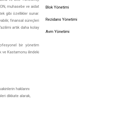
İSİYON, muhasebe ve aidat
Blok Yönetimi
ek gibi özellikler sunar.
Rezidans Yönetimi
ilir, finansal süreçleri
azilimi artık daha kolay
Avm Yönetimi
rofesyonel bir yönetim
ak ve Kastamonu ilindeki
kinlerin haklarını
eri dikkate alarak,