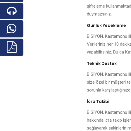
şifreleme kullanmaktadı
duymazsınız.
Günlük Yedekleme
BİSİYON, Kastamonu ilind
Verileriniz her 10 daki
yapabilirsiniz. Bu da Ka
Teknik Destek
BİSİYON, Kastamonu ilin
size özel bir müşteri te
sorunla karşılaştığınızda 
İcra Takibi
BİSİYON, Kastamonu ilin
hakkında icra takip işl
sağlayarak sakinlerin me