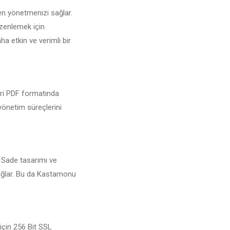
en yönetmenizi sağlar.
üzenlemek için
ha etkin ve verimli bir
leri PDF formatında
 yönetim süreçlerini
. Sade tasarımı ve
sağlar. Bu da Kastamonu
için 256 Bit SSL