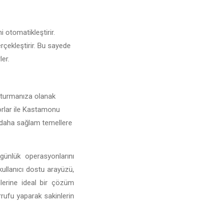
i otomatikleştirir.
erçekleştirir. Bu sayede
ler.
luşturmanıza olanak
porlar ile Kastamonu
nı daha sağlam temellere
günlük operasyonlarını
 kullanıcı dostu arayüzü,
mlerine ideal bir çözüm
rufu yaparak sakinlerin