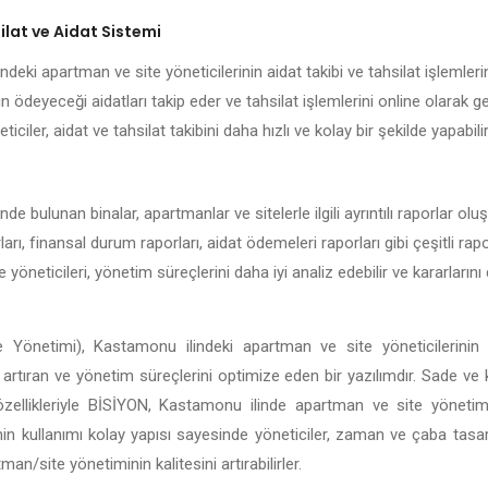
lat ve Aidat Sistemi
eki apartman ve site yöneticilerinin aidat takibi ve tahsilat işlemlerin
n ödeyeceği aidatları takip eder ve tahsilat işlemlerini online olarak g
ciler, aidat ve tahsilat takibini daha hızlı ve kolay bir şekilde yapabilir
e bulunan binalar, apartmanlar ve sitelerle ilgili ayrıntılı raporlar o
rları, finansal durum raporları, aidat ödemeleri raporları gibi çeşitli ra
e yöneticileri, yönetim süreçlerini daha iyi analiz edebilir ve kararları
 Yönetimi), Kastamonu ilindeki apartman ve site yöneticilerinin 
ği artıran ve yönetim süreçlerini optimize eden bir yazılımdır. Sade ve
li özellikleriyle BİSİYON, Kastamonu ilinde apartman ve site yöneti
in kullanımı kolay yapısı sayesinde yöneticiler, zaman ve çaba tasar
n/site yönetiminin kalitesini artırabilirler.