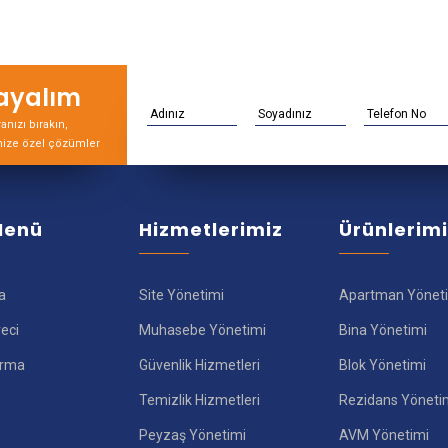
rayalım
nızı bırakın,
nize özel çözümler
 Menü
Hizmetlerimiz
Ürünlerim
a
Site Yönetimi
Apartman Yönet
reci
Muhasebe Yönetimi
Bina Yönetimi
ırma
Güvenlik Hizmetleri
Blok Yönetimi
Temizlik Hizmetleri
Rezidans Yöneti
Peyzaş Yönetimi
AVM Yönetimi