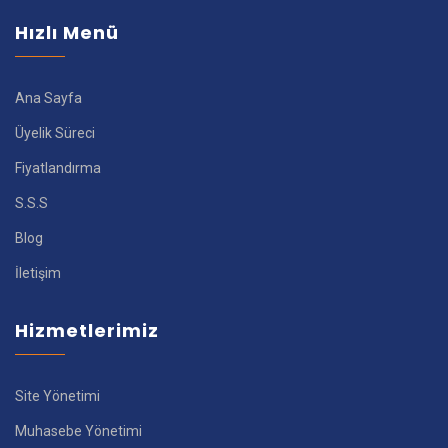
Hızlı Menü
Ana Sayfa
Üyelik Süreci
Fiyatlandırma
S.S.S
Blog
İletişim
Hizmetlerimiz
Site Yönetimi
Muhasebe Yönetimi