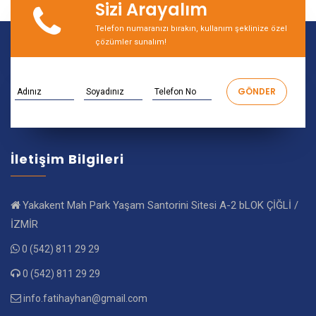
Sizi Arayalım
Telefon numaranızı bırakın, kullanım şeklinize özel
çözümler sunalım!
İletişim Bilgileri
Yakakent Mah Park Yaşam Santorini Sitesi A-2 bLOK ÇİĞLİ /
İZMİR
0 (542) 811 29 29
0 (542) 811 29 29
info.fatihayhan@gmail.com