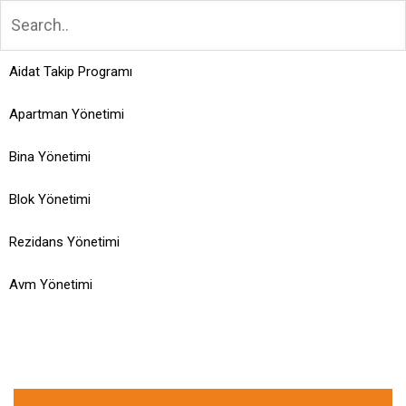
Aidat Takip Programı
Apartman Yönetimi
Bina Yönetimi
Blok Yönetimi
Rezidans Yönetimi
Avm Yönetimi