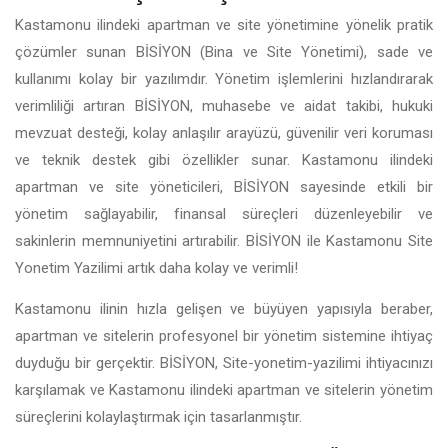
Kastamonu ilindeki apartman ve site yönetimine yönelik pratik
çözümler sunan BİSİYON (Bina ve Site Yönetimi), sade ve
kullanımı kolay bir yazılımdır. Yönetim işlemlerini hızlandırarak
verimliliği artıran BİSİYON, muhasebe ve aidat takibi, hukuki
mevzuat desteği, kolay anlaşılır arayüzü, güvenilir veri koruması
ve teknik destek gibi özellikler sunar. Kastamonu ilindeki
apartman ve site yöneticileri, BİSİYON sayesinde etkili bir
yönetim sağlayabilir, finansal süreçleri düzenleyebilir ve
sakinlerin memnuniyetini artırabilir. BİSİYON ile Kastamonu Site
Yonetim Yazilimi artık daha kolay ve verimli!
Kastamonu ilinin hızla gelişen ve büyüyen yapısıyla beraber,
apartman ve sitelerin profesyonel bir yönetim sistemine ihtiyaç
duyduğu bir gerçektir. BİSİYON, Site-yonetim-yazilimi ihtiyacınızı
karşılamak ve Kastamonu ilindeki apartman ve sitelerin yönetim
süreçlerini kolaylaştırmak için tasarlanmıştır.