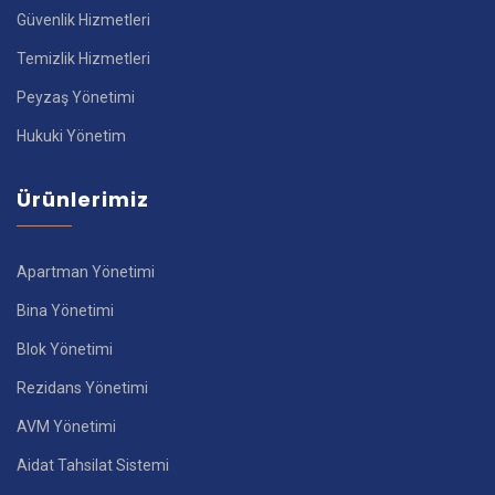
Güvenlik Hizmetleri
Temizlik Hizmetleri
Peyzaş Yönetimi
Hukuki Yönetim
Ürünlerimiz
Apartman Yönetimi
Bina Yönetimi
Blok Yönetimi
Rezidans Yönetimi
AVM Yönetimi
Aidat Tahsilat Sistemi