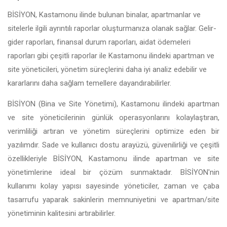
BİSİYON, Kastamonu ilinde bulunan binalar, apartmanlar ve
sitelerle ilgili ayrıntılı raporlar oluşturmanıza olanak sağlar. Gelir-
gider raporları, finansal durum raporları, aidat ödemeleri
raporları gibi çeşitli raporlar ile Kastamonu ilindeki apartman ve
site yöneticileri, yönetim süreçlerini daha iyi analiz edebilir ve
kararlarını daha sağlam temellere dayandırabilirler.
BİSİYON (Bina ve Site Yönetimi), Kastamonu ilindeki apartman
ve site yöneticilerinin günlük operasyonlarını kolaylaştıran,
verimliliği artıran ve yönetim süreçlerini optimize eden bir
yazılımdır. Sade ve kullanıcı dostu arayüzü, güvenilirliği ve çeşitli
özellikleriyle BİSİYON, Kastamonu ilinde apartman ve site
yönetimlerine ideal bir çözüm sunmaktadır. BİSİYON'nin
kullanımı kolay yapısı sayesinde yöneticiler, zaman ve çaba
tasarrufu yaparak sakinlerin memnuniyetini ve apartman/site
yönetiminin kalitesini artırabilirler.