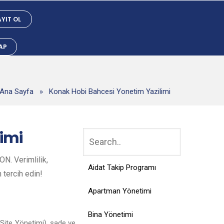
YIT OL
YAP
Ana Sayfa
»
Konak Hobi Bahcesi Yonetim Yazilimi
imi
N. Verimlilik,
Aidat Takip Programı
n tercih edin!
Apartman Yönetimi
Bina Yönetimi
Site Yönetimi), sade ve