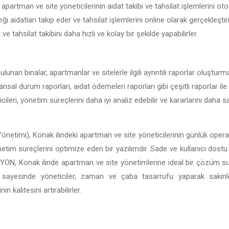
apartman ve site yöneticilerinin aidat takibi ve tahsilat işlemlerini oto
ği aidatları takip eder ve tahsilat işlemlerini online olarak gerçekleşt
t ve tahsilat takibini daha hızlı ve kolay bir şekilde yapabilirler.
lunan binalar, apartmanlar ve sitelerle ilgili ayrıntılı raporlar oluştur
nansal durum raporları, aidat ödemeleri raporları gibi çeşitli raporlar ile
ileri, yönetim süreçlerini daha iyi analiz edebilir ve kararlarını daha
önetimi), Konak ilindeki apartman ve site yöneticilerinin günlük operas
önetim süreçlerini optimize eden bir yazılımdır. Sade ve kullanıcı dostu 
BİSİYON, Konak ilinde apartman ve site yönetimlerine ideal bir çözüm 
ı sayesinde yöneticiler, zaman ve çaba tasarrufu yaparak sakin
 kalitesini artırabilirler.