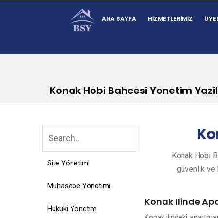
ANA SAYFA
HIZMETLERIMIZ
ÜYEL
Konak Hobi Bahcesi Yonetim Yazil
Ko
Konak Hobi Ba
Site Yönetimi
güvenlik ve k
Muhasebe Yönetimi
Konak Ilinde Ap
Hukuki Yönetim
Konak ilindeki apartma