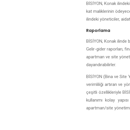
BİSİYON, Konak ilindeki 
kat maliklerinin ödeyece
ilindeki yöneticiler, aida
Raporlama
BİSİYON, Konak ilinde bu
Gelir-gider raporları, fi
apartman ve site yönetic
dayandırabilirler.
BİSİYON (Bina ve Site Y
verimliliği artıran ve y
çeşitli özellikleriyle 
kullanımı kolay yapıs
apartman/site yönetiminin