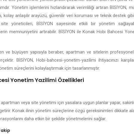
lımdır. Yönetim işlemlerini hızlandırarak verimliliği artıran BİSİYON, 
 kolay anlaşılır arayüzü, güvenilir veri koruması ve teknik destek gibi
site yöneticileri, BİSİYON sayesinde etkili bir yönetim sağlayabil
nlerin memnuniyetini artırabilir. BİSİYON ile Konak Hobi Bahcesi Yone
işen ve büyüyen yapısıyla beraber, apartman ve sitelerin profesyone
rçektir. BİSİYON, Hobi-bahcesi-yonetim-yazilimi ihtiyacınızı karşı
önetim süreçlerini kolaylaştırmak için tasarlanmıştır.
si Yonetim Yazilimi Özellikleri
 apartman veya site yönetimi için yasalara uygun planlar yapar, sakinle
getirir. Konak ilinin yönetim süreçlerine özgü gereksinimleri dikkate a
rasyonlarını daha etkin bir şekilde yönetmelerini sağlar.
Takip