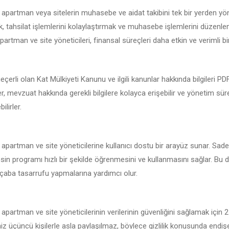
 apartman veya sitelerin muhasebe ve aidat takibini tek bir yerden yö
 tahsilat işlemlerini kolaylaştırmak ve muhasebe işlemlerini düzenlemek
artman ve site yöneticileri, finansal süreçleri daha etkin ve verimli bir
çerli olan Kat Mülkiyeti Kanunu ve ilgili kanunlar hakkında bilgileri P
er, mevzuat hakkında gerekli bilgilere kolayca erişebilir ve yönetim sür
ilirler.
 apartman ve site yöneticilerine kullanıcı dostu bir arayüz sunar. Sade
esin programı hızlı bir şekilde öğrenmesini ve kullanmasını sağlar. Bu d
çaba tasarrufu yapmalarına yardımcı olur.
 apartman ve site yöneticilerinin verilerinin güvenliğini sağlamak için 
iniz üçüncü kişilerle asla paylaşılmaz, böylece gizlilik konusunda endi