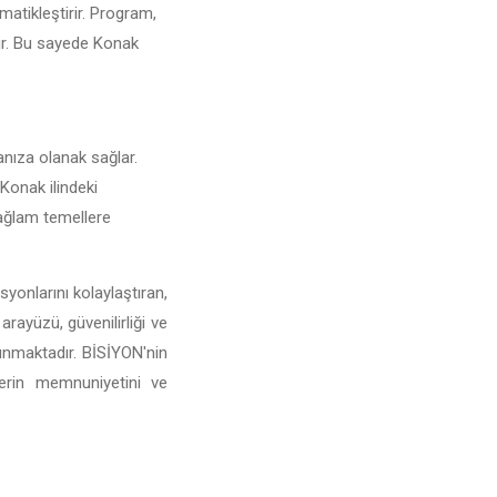
matikleştirir. Program,
irir. Bu sayede Konak
manıza olanak sağlar.
 Konak ilindeki
 sağlam temellere
yonlarını kolaylaştıran,
arayüzü, güvenilirliği ve
sunmaktadır. BİSİYON'nin
lerin memnuniyetini ve