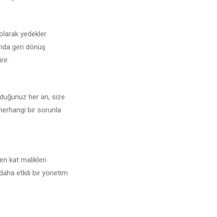
 olarak yedekler.
unda geri dönüş
rir.
yduğunuz her an, size
 herhangi bir sorunla
en kat malikleri
daha etkili bir yönetim