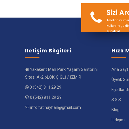
Sizi A
Telefon numara
kullanım şekli
sunalım!
İletişim Bilgileri
Hızlı
Yakakent Mah Park Yaşam Santorini
Ana Sayf
Sitesi A-2 bLOK ÇİĞLİ / İZMİR
Üyelik Sü
0 (542) 811 29 29
Fiyatland
0 (542) 811 29 29
S.S.S
info.fatihayhan@gmail.com
Blog
İletişim