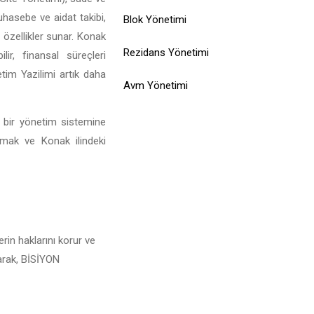
muhasebe ve aidat takibi,
Blok Yönetimi
 özellikler sunar. Konak
Rezidans Yönetimi
ir, finansal süreçleri
tim Yazilimi artık daha
Avm Yönetimi
l bir yönetim sistemine
lamak ve Konak ilindeki
rin haklarını korur ve
larak, BİSİYON