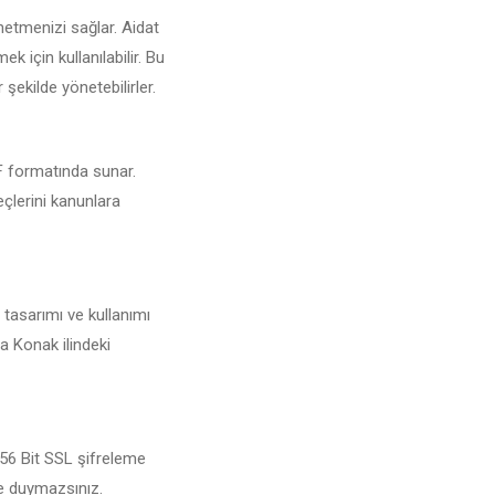
netmenizi sağlar. Aidat
 için kullanılabilir. Bu
 şekilde yönetebilirler.
DF formatında sunar.
eçlerini kanunlara
 tasarımı ve kullanımı
a Konak ilindeki
256 Bit SSL şifreleme
şe duymazsınız.