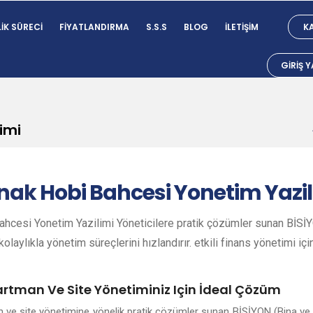
IK SÜRECI
FIYATLANDIRMA
S.S.S
BLOG
İLETIŞIM
KA
GIRIŞ 
imi
nak
Hobi Bahcesi Yonetim Yazil
hcesi Yonetim Yazilimi Yöneticilere pratik çözümler sunan BİSİYO
olaylıkla yönetim süreçlerini hızlandırır. etkili finans yönetimi içi
artman Ve Site Yönetiminiz Için İdeal Çözüm
n ve site yönetimine yönelik pratik çözümler sunan BİSİYON (Bina ve 