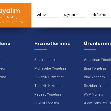
rayalım
nızı bırakın,
nize özel çözümler
 Menü
Hizmetlerimiz
Ürünlerim
a
Site Yönetimi
Apartman Yönet
reci
Muhasebe Yönetimi
Bina Yönetimi
ırma
Güvenlik Hizmetleri
Blok Yönetimi
Temizlik Hizmetleri
Rezidans Yöneti
Peyzaş Yönetimi
AVM Yönetimi
Hukuki Yönetim
Aidat Tahsilat Si