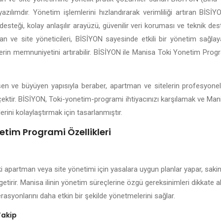
yazılımdır. Yönetim işlemlerini hızlandırarak verimliliği artıran Bİ
esteği, kolay anlaşılır arayüzü, güvenilir veri koruması ve teknik dest
n ve site yöneticileri, BİSİYON sayesinde etkili bir yönetim sağlayab
lerin memnuniyetini artırabilir. BİSİYON ile Manisa Toki Yonetim Prog
lişen ve büyüyen yapısıyla beraber, apartman ve sitelerin profesyone
çektir. BİSİYON, Toki-yonetim-programi ihtiyacınızı karşılamak ve Man
erini kolaylaştırmak için tasarlanmıştır.
tim Programi Özellikleri
i apartman veya site yönetimi için yasalara uygun planlar yapar, sakinl
getirir. Manisa ilinin yönetim süreçlerine özgü gereksinimleri dikkate 
rasyonlarını daha etkin bir şekilde yönetmelerini sağlar.
Takip