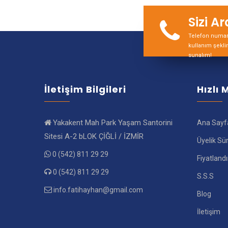
Sizi A
Telefon numara
kullanım şekli
sunalım!
İletişim Bilgileri
Hızlı
Yakakent Mah Park Yaşam Santorini
Ana Sayf
Sitesi A-2 bLOK ÇİĞLİ / İZMİR
Üyelik Sü
0 (542) 811 29 29
Fiyatland
0 (542) 811 29 29
S.S.S
info.fatihayhan@gmail.com
Blog
İletişim