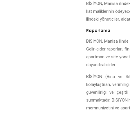
BİSİYON, Manisa ilindeki
kat maliklerinin ödeyece
ilindeki yöneticiler, aida
Raporlama
BİSİYON, Manisa ilinde b
Gelir-gider raporları, fi
apartman ve site yönetic
dayandırabilirler.
BİSİYON (Bina ve Sit
kolaylaştıran, verimlili
güvenilirliği ve çeşi
sunmaktadır. BİSİYON'n
memnuniyetini ve apartma