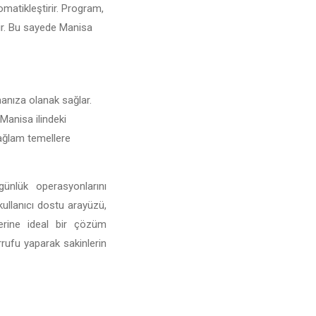
omatikleştirir. Program,
irir. Bu sayede Manisa
rmanıza olanak sağlar.
 Manisa ilindeki
 sağlam temellere
ünlük operasyonlarını
 kullanıcı dostu arayüzü,
lerine ideal bir çözüm
rufu yaparak sakinlerin