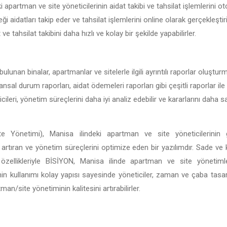
 apartman ve site yöneticilerinin aidat takibi ve tahsilat işlemlerini ot
ği aidatları takip eder ve tahsilat işlemlerini online olarak gerçekleşt
t ve tahsilat takibini daha hızlı ve kolay bir şekilde yapabilirler.
ulunan binalar, apartmanlar ve sitelerle ilgili ayrıntılı raporlar oluştu
nansal durum raporları, aidat ödemeleri raporları gibi çeşitli raporlar ile
ileri, yönetim süreçlerini daha iyi analiz edebilir ve kararlarını daha
e Yönetimi), Manisa ilindeki apartman ve site yöneticilerinin g
ği artıran ve yönetim süreçlerini optimize eden bir yazılımdır. Sade ve
tli özellikleriyle BİSİYON, Manisa ilinde apartman ve site yönetim
in kullanımı kolay yapısı sayesinde yöneticiler, zaman ve çaba tasar
n/site yönetiminin kalitesini artırabilirler.