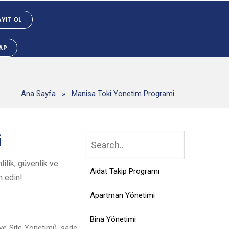
YIT OL
YAP
Ana Sayfa
»
Manisa Toki Yonetim Programi
i
ilik, güvenlik ve
Aidat Takip Programı
h edin!
Apartman Yönetimi
Bina Yönetimi
ve Site Yönetimi), sade