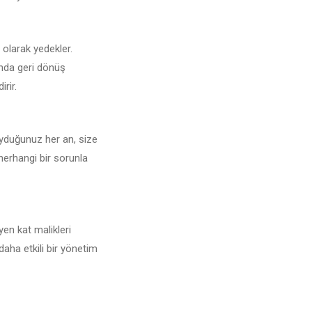
i olarak yedekler.
unda geri dönüş
irir.
uyduğunuz her an, size
 herhangi bir sorunla
yen kat malikleri
daha etkili bir yönetim