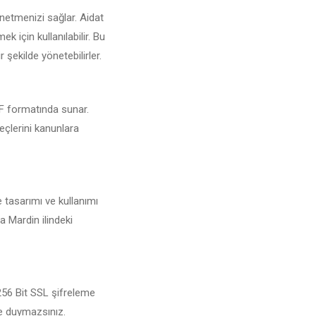
netmenizi sağlar. Aidat
 için kullanılabilir. Bu
 şekilde yönetebilirler.
PDF formatında sunar.
reçlerini kanunlara
e tasarımı ve kullanımı
a Mardin ilindeki
 256 Bit SSL şifreleme
şe duymazsınız.