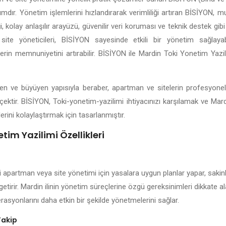
lımdır. Yönetim işlemlerini hızlandırarak verimliliği artıran BİSİYON, 
 kolay anlaşılır arayüzü, güvenilir veri koruması ve teknik destek gibi 
site yöneticileri, BİSİYON sayesinde etkili bir yönetim sağlayabil
lerin memnuniyetini artırabilir. BİSİYON ile Mardin Toki Yonetim Yazi
lişen ve büyüyen yapısıyla beraber, apartman ve sitelerin profesyone
çektir. BİSİYON, Toki-yonetim-yazilimi ihtiyacınızı karşılamak ve Mar
erini kolaylaştırmak için tasarlanmıştır.
tim Yazilimi Özellikleri
i apartman veya site yönetimi için yasalara uygun planlar yapar, sakinl
getirir. Mardin ilinin yönetim süreçlerine özgü gereksinimleri dikkate 
rasyonlarını daha etkin bir şekilde yönetmelerini sağlar.
Takip