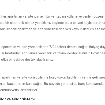
her apartman ve site için ayrı bir veritabanı kullanır ve verileri düzenli
kada bir otomatik olarak yedeklenir, böylece olası bir veri kaybı durum
din ilindeki apartman ve site yöneticilerine veri kaybı riskini en aza indi
i apartman ve site yöneticilerine 7/24 teknik destek sağlar. İhtiyaç d
isi tarafından sorularınız yanıtlanır ve teknik destek sunulur. Böylece
 etkili bir şekilde destek alabilirsiniz.
i apartman ve site yöneticilerine borç yükümlülüklerini yerine getirmey
emleri başlatma imkanı sağlar. Bu sayede yöneticiler, borç konularında 
mnuniyetini artırabilirler.
lat ve Aidat Sistemi