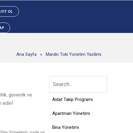
YIT OL
YAP
Ana Sayfa
»
Mardin Toki Yonetim Yazilimi
lik, güvenlik ve
Aidat Takip Programı
h edin!
Apartman Yönetimi
Bina Yönetimi
Site Yönetimi), sade ve