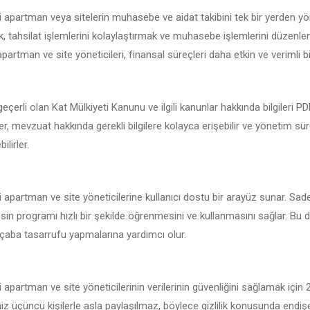
i apartman veya sitelerin muhasebe ve aidat takibini tek bir yerden yö
 tahsilat işlemlerini kolaylaştırmak ve muhasebe işlemlerini düzenlemek
partman ve site yöneticileri, finansal süreçleri daha etkin ve verimli bir
eçerli olan Kat Mülkiyeti Kanunu ve ilgili kanunlar hakkında bilgileri 
ler, mevzuat hakkında gerekli bilgilere kolayca erişebilir ve yönetim sü
ilirler.
i apartman ve site yöneticilerine kullanıcı dostu bir arayüz sunar. Sad
sin programı hızlı bir şekilde öğrenmesini ve kullanmasını sağlar. Bu d
çaba tasarrufu yapmalarına yardımcı olur.
 apartman ve site yöneticilerinin verilerinin güvenliğini sağlamak için
iniz üçüncü kişilerle asla paylaşılmaz, böylece gizlilik konusunda endi