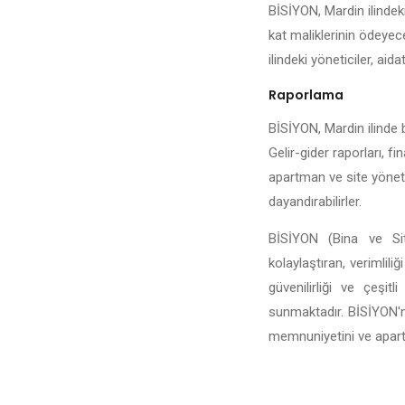
BİSİYON, Mardin ilindeki
kat maliklerinin ödeyece
ilindeki yöneticiler, aida
Raporlama
BİSİYON, Mardin ilinde b
Gelir-gider raporları, fi
apartman ve site yönetic
dayandırabilirler.
BİSİYON (Bina ve Sit
kolaylaştıran, verimlili
güvenilirliği ve çeşi
sunmaktadır. BİSİYON'n
memnuniyetini ve apartma