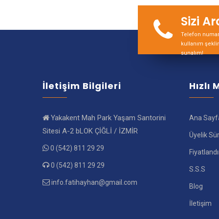
Sizi A
Telefon numara
kullanım şekli
sunalım!
İletişim Bilgileri
Hızlı
Yakakent Mah Park Yaşam Santorini
Ana Sayf
Sitesi A-2 bLOK ÇİĞLİ / İZMİR
Üyelik Sü
0 (542) 811 29 29
Fiyatland
0 (542) 811 29 29
S.S.S
info.fatihayhan@gmail.com
Blog
İletişim