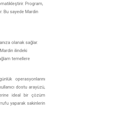
omatikleştirir. Program,
rir. Bu sayede Mardin
manıza olanak sağlar.
 Mardin ilindeki
 sağlam temellere
ünlük operasyonlarını
 kullanıcı dostu arayüzü,
lerine ideal bir çözüm
rufu yaparak sakinlerin