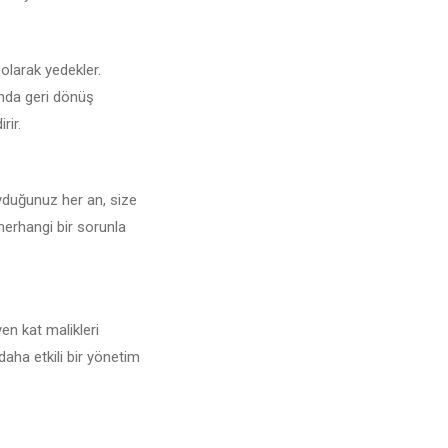
 olarak yedekler.
unda geri dönüş
rir.
uyduğunuz her an, size
 herhangi bir sorunla
en kat malikleri
daha etkili bir yönetim