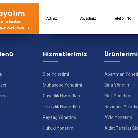
rayalım
nızı bırakın,
nize özel çözümler
 Menü
Hizmetlerimiz
Ürünlerim
a
Site Yönetimi
Apartman Yönet
reci
Muhasebe Yönetimi
Bina Yönetimi
ırma
Güvenlik Hizmetleri
Blok Yönetimi
Temizlik Hizmetleri
Rezidans Yöneti
Peyzaş Yönetimi
AVM Yönetimi
Hukuki Yönetim
Aidat Tahsilat Si