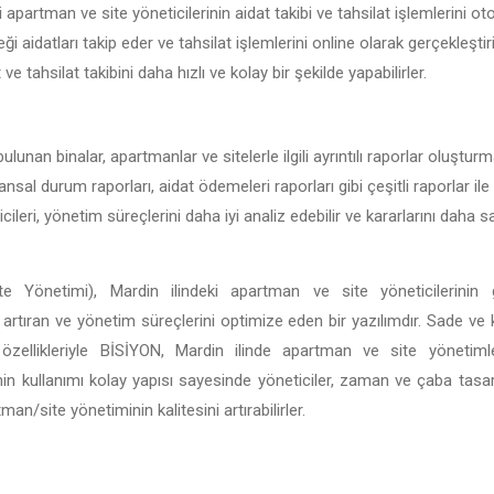
 apartman ve site yöneticilerinin aidat takibi ve tahsilat işlemlerini ot
ği aidatları takip eder ve tahsilat işlemlerini online olarak gerçekleşti
t ve tahsilat takibini daha hızlı ve kolay bir şekilde yapabilirler.
ulunan binalar, apartmanlar ve sitelerle ilgili ayrıntılı raporlar oluştur
nansal durum raporları, aidat ödemeleri raporları gibi çeşitli raporlar ile
ileri, yönetim süreçlerini daha iyi analiz edebilir ve kararlarını daha
e Yönetimi), Mardin ilindeki apartman ve site yöneticilerinin g
ği artıran ve yönetim süreçlerini optimize eden bir yazılımdır. Sade ve
tli özellikleriyle BİSİYON, Mardin ilinde apartman ve site yönetim
in kullanımı kolay yapısı sayesinde yöneticiler, zaman ve çaba tasar
n/site yönetiminin kalitesini artırabilirler.