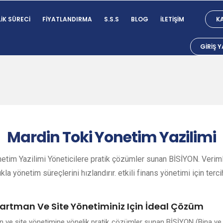
IK SÜRECI
FIYATLANDIRMA
S.S.S
BLOG
İLETIŞIM
KA
GIRIŞ 
Mardin
Toki Yonetim Yazilimi
etim Yazilimi Yöneticilere pratik çözümler sunan BİSİYON. Verimli
ıkla yönetim süreçlerini hızlandırır. etkili finans yönetimi için terci
partman Ve Site Yönetiminiz Için İdeal Çözüm
an ve site yönetimine yönelik pratik çözümler sunan BİSİYON (Bina ve 