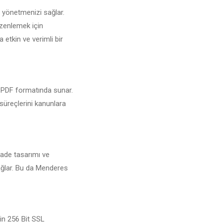
 yönetmenizi sağlar.
üzenlemek için
 etkin ve verimli bir
ri PDF formatında sunar.
 süreçlerini kanunlara
Sade tasarımı ve
sağlar. Bu da Menderes
çin 256 Bit SSL