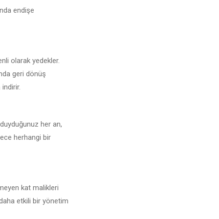
sunda endişe
nli olarak yedekler.
unda geri dönüş
ndirir.
ç duyduğunuz her an,
lece herhangi bir
meyen kat malikleri
daha etkili bir yönetim