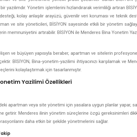
bir yazılımdır. Yönetim işlemlerini hızlandırarak verimliliği artıran B
esteği, kolay anlaşılır arayüzü, güvenilir veri koruması ve teknik dest
man ve site yöneticileri, BİSİYON sayesinde etkili bir yönetim sağlayab
lerin memnuniyetini artırabilir. BİSİYON ile Menderes Bina Yonetim Yazi
elişen ve büyüyen yapısıyla beraber, apartman ve sitelerin profesyon
çektir. BİSİYON, Bina-yonetim-yazilimi ihtiyacınızı karşılamak ve Me
eçlerini kolaylaştırmak için tasarlanmıştır.
netim Yazilimi Özellikleri
eki apartman veya site yönetimi için yasalara uygun planlar yapar, sak
ine getirir. Menderes ilinin yönetim süreçlerine özgü gereksinimleri di
rasyonlarını daha etkin bir şekilde yönetmelerini sağlar.
Takip