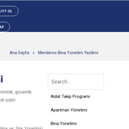
YIT OL
YAP
Ana Sayfa
»
Menderes Bina Yonetim Yazilimi
i
mlilik, güvenlik
Aidat Takip Programı
cih edin!
Apartman Yönetimi
Bina Yönetimi
ina ve Site Yönetimi),