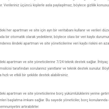
r. Verileriniz üçüncü kişilerle asla paylaşılmaz, böylece gizlilik konu
ki her apartman ve site için ayrı bir veritabanı kullanır ve verileri düze
kada bir otomatik olarak yedeklenir, böylece olası bir veri kaybı durum
nderes ilindeki apartman ve site yöneticilerine veri kaybı riskini en aza i
eki apartman ve site yöneticilerine 7/24 teknik destek sağlar. İhtiya
msilcisi tarafından sorularınız yanıtlanır ve teknik destek sunulur. Böy
hızlı ve etkili bir şekilde destek alabilirsiniz.
eki apartman ve site yöneticilerine borç yükümlülüklerini yerine getir
emleri başlatma imkanı sağlar. Bu sayede yöneticiler, borç konularında 
mnuniyetini artırabilirler.