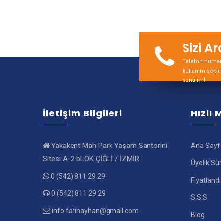
Sizi A
Telefon numara
kullanım şekli
sunalım!
İletişim Bilgileri
Hızlı
Yakakent Mah Park Yaşam Santorini
Ana Sayf
Sitesi A-2 bLOK ÇİĞLİ / İZMİR
Üyelik Sü
0 (542) 811 29 29
Fiyatland
0 (542) 811 29 29
S.S.S
info.fatihayhan@gmail.com
Blog