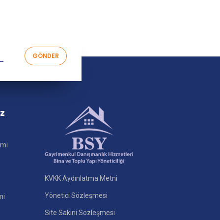
iz
imi
KVKK Aydınlatma Metni
Yönetici Sözleşmesi
mi
Site Sakini Sözleşmesi