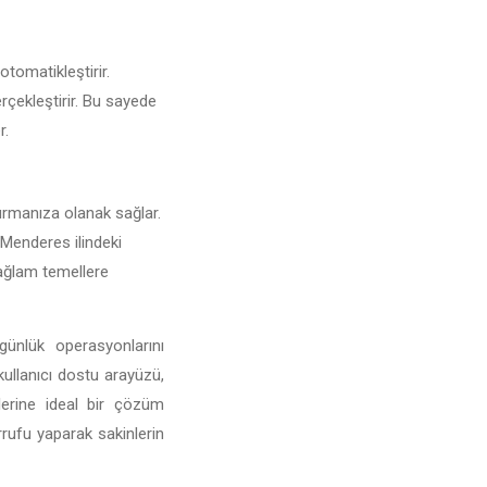
otomatikleştirir.
erçekleştirir. Bu sayede
r.
turmanıza olanak sağlar.
e Menderes ilindeki
 sağlam temellere
günlük operasyonlarını
 kullanıcı dostu arayüzü,
mlerine ideal bir çözüm
rufu yaparak sakinlerin