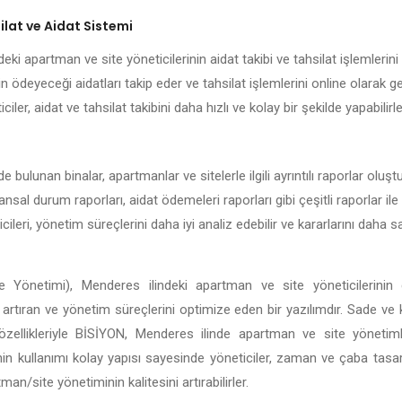
lat ve Aidat Sistemi
ki apartman ve site yöneticilerinin aidat takibi ve tahsilat işlemlerini 
n ödeyeceği aidatları takip eder ve tahsilat işlemlerini online olarak g
iler, aidat ve tahsilat takibini daha hızlı ve kolay bir şekilde yapabilirle
 bulunan binalar, apartmanlar ve sitelerle ilgili ayrıntılı raporlar oluş
nansal durum raporları, aidat ödemeleri raporları gibi çeşitli raporlar il
ileri, yönetim süreçlerini daha iyi analiz edebilir ve kararlarını daha
 Yönetimi), Menderes ilindeki apartman ve site yöneticilerinin 
ği artıran ve yönetim süreçlerini optimize eden bir yazılımdır. Sade ve
li özellikleriyle BİSİYON, Menderes ilinde apartman ve site yöneti
in kullanımı kolay yapısı sayesinde yöneticiler, zaman ve çaba tasar
n/site yönetiminin kalitesini artırabilirler.