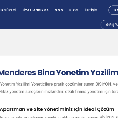
IK SÜRECI
FIYATLANDIRMA
S.S.S
BLOG
İLETIŞIM
KA
GIRIŞ 
Menderes
Bina Yonetim Yazilim
onetim Yazilimi Yöneticilere pratik çözümler sunan BİSİYON. Veri
lıkla yönetim süreçlerini hızlandırır. etkili finans yönetimi için ter
 Apartman Ve Site Yönetiminiz Için İdeal Çözüm
rtman ve site yönetimine yönelik pratik çözümler sunan BİSİYON (B