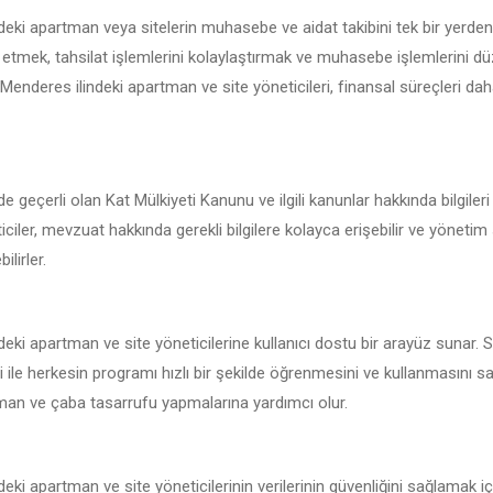
eki apartman veya sitelerin muhasebe ve aidat takibini tek bir yerden
 etmek, tahsilat işlemlerini kolaylaştırmak ve muhasebe işlemlerini d
e Menderes ilindeki apartman ve site yöneticileri, finansal süreçleri daha
e geçerli olan Kat Mülkiyeti Kanunu ve ilgili kanunlar hakkında bilgile
ciler, mevzuat hakkında gerekli bilgilere kolayca erişebilir ve yönetim
ilirler.
eki apartman ve site yöneticilerine kullanıcı dostu bir arayüz sunar. 
i ile herkesin programı hızlı bir şekilde öğrenmesini ve kullanmasını 
zaman ve çaba tasarrufu yapmalarına yardımcı olur.
eki apartman ve site yöneticilerinin verilerinin güvenliğini sağlamak i