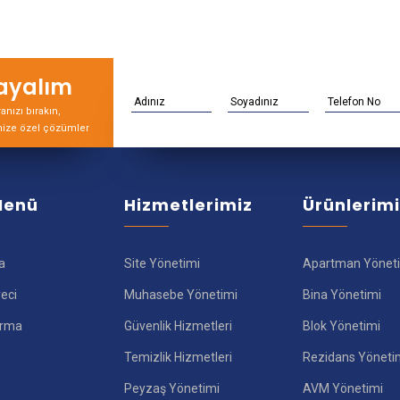
rayalım
nızı bırakın,
nize özel çözümler
 Menü
Hizmetlerimiz
Ürünlerim
a
Site Yönetimi
Apartman Yönet
reci
Muhasebe Yönetimi
Bina Yönetimi
ırma
Güvenlik Hizmetleri
Blok Yönetimi
Temizlik Hizmetleri
Rezidans Yöneti
Peyzaş Yönetimi
AVM Yönetimi