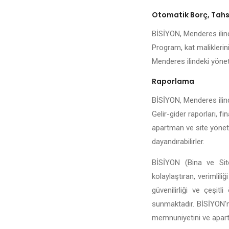
Otomatik Borç, Tahsi
BİSİYON, Menderes ilinde
Program, kat maliklerini
Menderes ilindeki yönetic
Raporlama
BİSİYON, Menderes ilinde
Gelir-gider raporları, fi
apartman ve site yönetic
dayandırabilirler.
BİSİYON (Bina ve Site
kolaylaştıran, verimlili
güvenilirliği ve çeşit
sunmaktadır. BİSİYON'n
memnuniyetini ve apartma