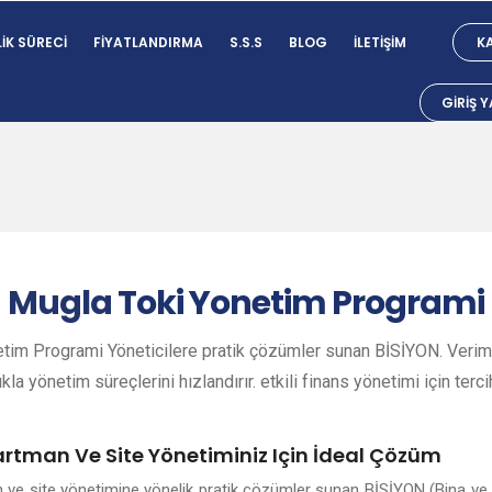
IK SÜRECI
FIYATLANDIRMA
S.S.S
BLOG
İLETIŞIM
KA
GIRIŞ 
Mugla
Toki Yonetim Programi
tim Programi Yöneticilere pratik çözümler sunan BİSİYON. Verimli
ıkla yönetim süreçlerini hızlandırır. etkili finans yönetimi için terci
artman Ve Site Yönetiminiz Için İdeal Çözüm
n ve site yönetimine yönelik pratik çözümler sunan BİSİYON (Bina ve 