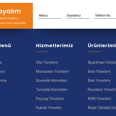
rayalım
nızı bırakın,
nize özel çözümler
 Menü
Hizmetlerimiz
Ürünlerim
a
Site Yönetimi
Apartman Yönet
reci
Muhasebe Yönetimi
Bina Yönetimi
ırma
Güvenlik Hizmetleri
Blok Yönetimi
Temizlik Hizmetleri
Rezidans Yöneti
Peyzaş Yönetimi
AVM Yönetimi
Hukuki Yönetim
Aidat Tahsilat Si