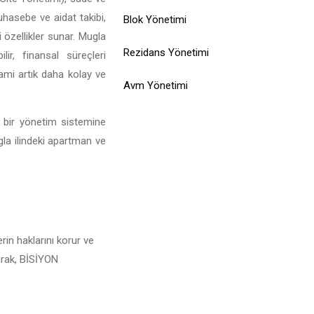
muhasebe ve aidat takibi,
Blok Yönetimi
 özellikler sunar. Mugla
Rezidans Yönetimi
ir, finansal süreçleri
rami artık daha kolay ve
Avm Yönetimi
l bir yönetim sistemine
gla ilindeki apartman ve
rin haklarını korur ve
larak, BİSİYON