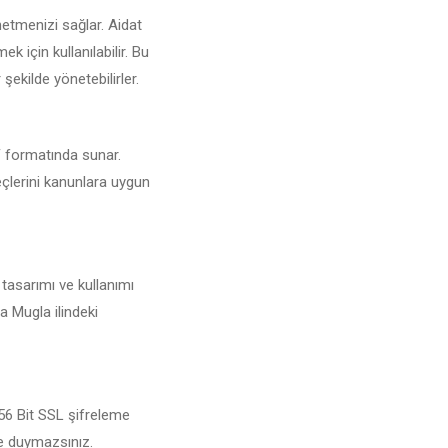
netmenizi sağlar. Aidat
 için kullanılabilir. Bu
şekilde yönetebilirler.
DF formatında sunar.
reçlerini kanunlara uygun
 tasarımı ve kullanımı
a Mugla ilindeki
256 Bit SSL şifreleme
şe duymazsınız.