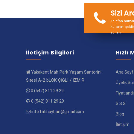
Sizi A
Telefon numara
kullanım şekli
sunalım!
İletişim Bilgileri
Hızlı
Yakakent Mah Park Yaşam Santorini
Ana Sayf
Sitesi A-2 bLOK ÇİĞLİ / İZMİR
Üyelik Sü
0 (542) 811 29 29
Fiyatland
0 (542) 811 29 29
S.S.S
info.fatihayhan@gmail.com
Blog
İletişim