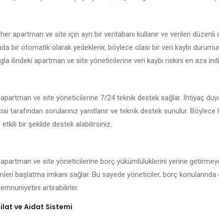
her apartman ve site için ayrı bir veritabanı kullanır ve verileri düzenli 
kada bir otomatik olarak yedeklenir, böylece olası bir veri kaybı durum
la ilindeki apartman ve site yöneticilerine veri kaybı riskini en aza indir
 apartman ve site yöneticilerine 7/24 teknik destek sağlar. İhtiyaç du
isi tarafından sorularınız yanıtlanır ve teknik destek sunulur. Böylece
 etkili bir şekilde destek alabilirsiniz.
 apartman ve site yöneticilerine borç yükümlülüklerini yerine getirmeye
emleri başlatma imkanı sağlar. Bu sayede yöneticiler, borç konularında 
mnuniyetini artırabilirler.
lat ve Aidat Sistemi