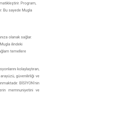
matikleştirir. Program,
rir. Bu sayede Mugla
anıza olanak sağlar.
 Mugla ilindeki
 sağlam temellere
yonlarını kolaylaştıran,
arayüzü, güvenilirliği ve
sunmaktadır. BİSİYON'nin
lerin memnuniyetini ve