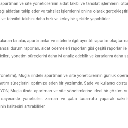
apartman ve site yöneticilerinin aidat takibi ve tahsilat işlemlerini oto
ği aidatları takip eder ve tahsilat işlemlerini online olarak gerçekleşti
t ve tahsilat takibini daha hızlı ve kolay bir şekilde yapabilirler.
lunan binalar, apartmanlar ve sitelerle ilgili ayrıntılı raporlar oluşturm
nansal durum raporları, aidat ödemeleri raporları gibi çeşitli raporlar ile
ileri, yönetim süreçlerini daha iyi analiz edebilir ve kararlarını daha
önetimi), Mugla ilindeki apartman ve site yöneticilerinin günlük operas
önetim süreçlerini optimize eden bir yazılımdır. Sade ve kullanıcı dostu 
BİSİYON, Mugla ilinde apartman ve site yönetimlerine ideal bir çözüm 
ı sayesinde yöneticiler, zaman ve çaba tasarrufu yaparak sakin
 kalitesini artırabilirler.