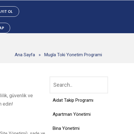
YIT OL
YAP
Ana Sayfa
»
Mugla Toki Yonetim Programi
lik, güvenlik ve
Aidat Takip Programı
h edin!
Apartman Yönetimi
Bina Yönetimi
Site Yönetimi), sade ve