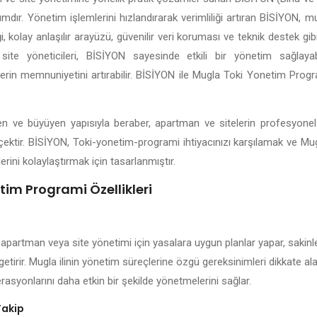
lımdır. Yönetim işlemlerini hızlandırarak verimliliği artıran BİSİYON, 
 kolay anlaşılır arayüzü, güvenilir veri koruması ve teknik destek gibi
site yöneticileri, BİSİYON sayesinde etkili bir yönetim sağlayabil
lerin memnuniyetini artırabilir. BİSİYON ile Mugla Toki Yonetim Prog
işen ve büyüyen yapısıyla beraber, apartman ve sitelerin profesyone
çektir. BİSİYON, Toki-yonetim-programi ihtiyacınızı karşılamak ve Mu
erini kolaylaştırmak için tasarlanmıştır.
im Programi Özellikleri
 apartman veya site yönetimi için yasalara uygun planlar yapar, sakinle
getirir. Mugla ilinin yönetim süreçlerine özgü gereksinimleri dikkate a
rasyonlarını daha etkin bir şekilde yönetmelerini sağlar.
Takip