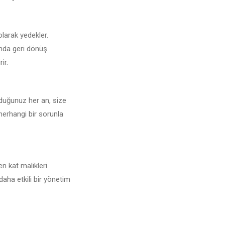
olarak yedekler.
unda geri dönüş
ir.
yduğunuz her an, size
 herhangi bir sorunla
n kat malikleri
daha etkili bir yönetim