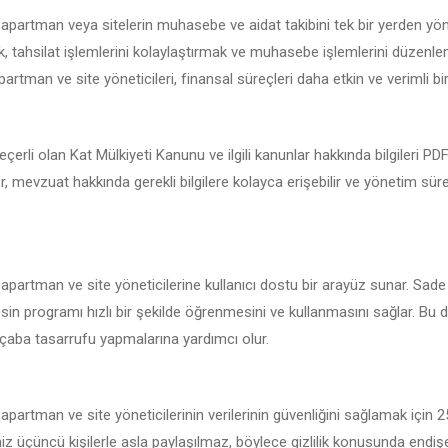
 apartman veya sitelerin muhasebe ve aidat takibini tek bir yerden yö
 tahsilat işlemlerini kolaylaştırmak ve muhasebe işlemlerini düzenlemek
artman ve site yöneticileri, finansal süreçleri daha etkin ve verimli bir 
çerli olan Kat Mülkiyeti Kanunu ve ilgili kanunlar hakkında bilgileri P
er, mevzuat hakkında gerekli bilgilere kolayca erişebilir ve yönetim sü
 apartman ve site yöneticilerine kullanıcı dostu bir arayüz sunar. Sade
sin programı hızlı bir şekilde öğrenmesini ve kullanmasını sağlar. Bu d
çaba tasarrufu yapmalarına yardımcı olur.
apartman ve site yöneticilerinin verilerinin güvenliğini sağlamak için 
iniz üçüncü kişilerle asla paylaşılmaz, böylece gizlilik konusunda endi