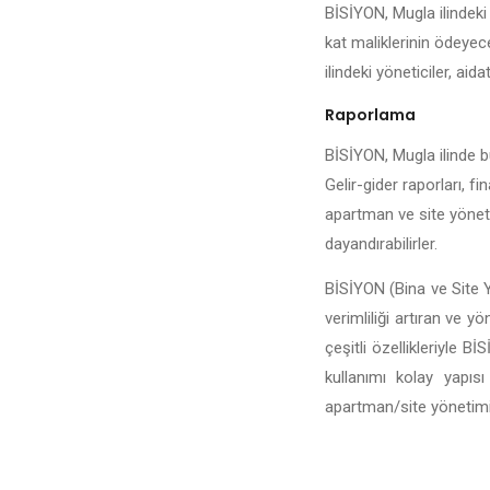
BİSİYON, Mugla ilindeki 
kat maliklerinin ödeyece
ilindeki yöneticiler, aida
Raporlama
BİSİYON, Mugla ilinde bu
Gelir-gider raporları, fi
apartman ve site yönetic
dayandırabilirler.
BİSİYON (Bina ve Site Y
verimliliği artıran ve y
çeşitli özellikleriyle 
kullanımı kolay yapıs
apartman/site yönetiminin