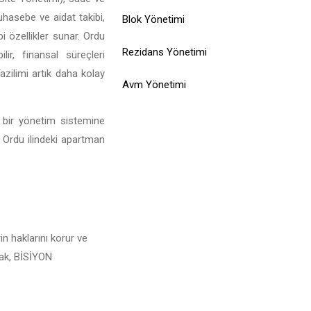
muhasebe ve aidat takibi,
Blok Yönetimi
i özellikler sunar. Ordu
Rezidans Yönetimi
ir, finansal süreçleri
azilimi artık daha kolay
Avm Yönetimi
l bir yönetim sistemine
e Ordu ilindeki apartman
n haklarını korur ve
arak, BİSİYON