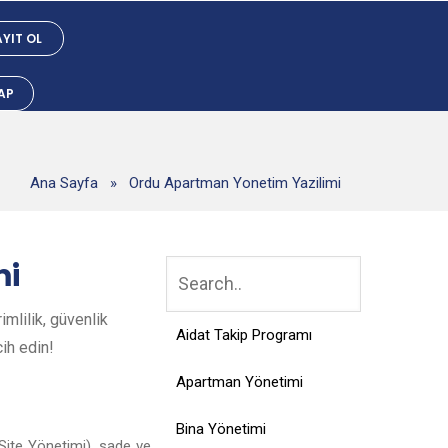
YIT OL
YAP
Ana Sayfa
»
Ordu Apartman Yonetim Yazilimi
mi
mlilik, güvenlik
Aidat Takip Programı
cih edin!
Apartman Yönetimi
Bina Yönetimi
Site Yönetimi), sade ve