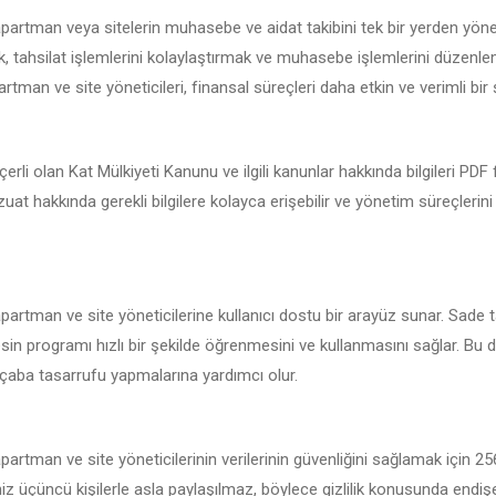
apartman veya sitelerin muhasebe ve aidat takibini tek bir yerden yöne
 tahsilat işlemlerini kolaylaştırmak ve muhasebe işlemlerini düzenlemek
rtman ve site yöneticileri, finansal süreçleri daha etkin ve verimli bir ş
erli olan Kat Mülkiyeti Kanunu ve ilgili kanunlar hakkında bilgileri PD
vzuat hakkında gerekli bilgilere kolayca erişebilir ve yönetim süreçlerin
apartman ve site yöneticilerine kullanıcı dostu bir arayüz sunar. Sade t
sin programı hızlı bir şekilde öğrenmesini ve kullanmasını sağlar. Bu d
çaba tasarrufu yapmalarına yardımcı olur.
partman ve site yöneticilerinin verilerinin güvenliğini sağlamak için 2
iniz üçüncü kişilerle asla paylaşılmaz, böylece gizlilik konusunda endi