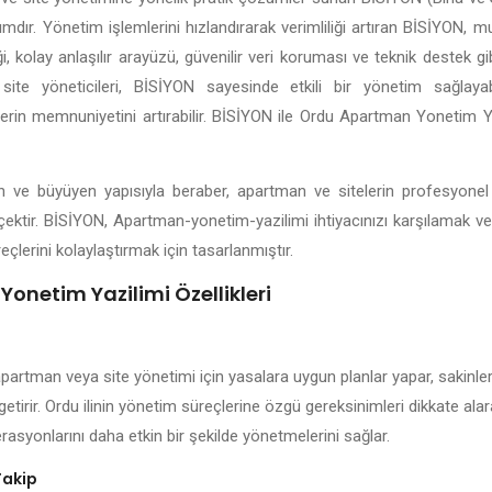
lımdır. Yönetim işlemlerini hızlandırarak verimliliği artıran BİSİYON, 
 kolay anlaşılır arayüzü, güvenilir veri koruması ve teknik destek gib
site yöneticileri, BİSİYON sayesinde etkili bir yönetim sağlayabil
lerin memnuniyetini artırabilir. BİSİYON ile Ordu Apartman Yonetim Y
şen ve büyüyen yapısıyla beraber, apartman ve sitelerin profesyone
çektir. BİSİYON, Apartman-yonetim-yazilimi ihtiyacınızı karşılamak v
eçlerini kolaylaştırmak için tasarlanmıştır.
onetim Yazilimi Özellikleri
apartman veya site yönetimi için yasalara uygun planlar yapar, sakinleri
getirir. Ordu ilinin yönetim süreçlerine özgü gereksinimleri dikkate al
rasyonlarını daha etkin bir şekilde yönetmelerini sağlar.
Takip