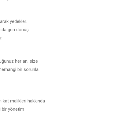
larak yedekler.
unda geri dönüş
r.
duğunuz her an, size
 herhangi bir sorunla
n kat malikleri hakkında
i bir yönetim