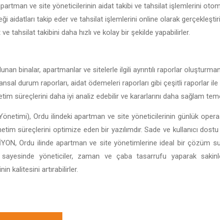
partman ve site yöneticilerinin aidat takibi ve tahsilat işlemlerini otom
ği aidatları takip eder ve tahsilat işlemlerini online olarak gerçekleşti
t ve tahsilat takibini daha hızlı ve kolay bir şekilde yapabilirler.
unan binalar, apartmanlar ve sitelerle ilgili ayrıntılı raporlar oluşturma
inansal durum raporları, aidat ödemeleri raporları gibi çeşitli raporlar il
netim süreçlerini daha iyi analiz edebilir ve kararlarını daha sağlam teme
önetimi), Ordu ilindeki apartman ve site yöneticilerinin günlük operas
önetim süreçlerini optimize eden bir yazılımdır. Sade ve kullanıcı dostu 
BİSİYON, Ordu ilinde apartman ve site yönetimlerine ideal bir çözüm 
ı sayesinde yöneticiler, zaman ve çaba tasarrufu yaparak sakin
 kalitesini artırabilirler.