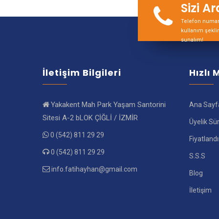
Sizi A
Telefon numara
kullanım şekli
sunalım!
İletişim Bilgileri
Hızlı
Yakakent Mah Park Yaşam Santorini
Ana Sayf
Sitesi A-2 bLOK ÇİĞLİ / İZMİR
Üyelik Sü
0 (542) 811 29 29
Fiyatland
0 (542) 811 29 29
S.S.S
info.fatihayhan@gmail.com
Blog
İletişim