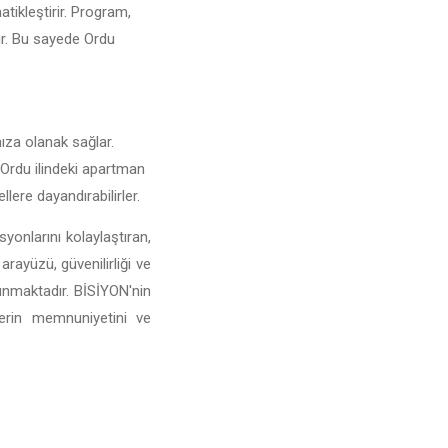
atikleştirir. Program,
rir. Bu sayede Ordu
nıza olanak sağlar.
e Ordu ilindeki apartman
llere dayandırabilirler.
yonlarını kolaylaştıran,
arayüzü, güvenilirliği ve
sunmaktadır. BİSİYON'nin
lerin memnuniyetini ve