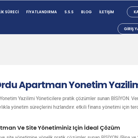
IK SÜRECI
FIYATLANDIRMA
S.S.S
BLOG
İLETIŞIM
KA
GIRIŞ 
rdu
Apartman Yonetim Yazili
onetim Yazilimi Yöneticilere pratik çözümler sunan BİSİYON. Veri
lıkla yönetim süreçlerini hızlandırır. etkili finans yönetimi için ter
rtman Ve Site Yönetiminiz Için İdeal Çözüm
 ve site yönetimine yönelik pratik çözümler sunan BİSİYON (Bina ve 