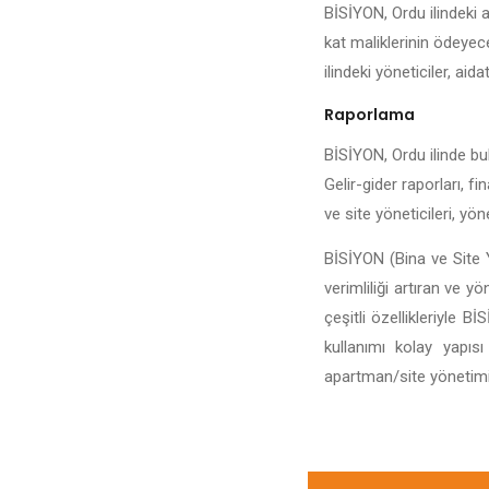
BİSİYON, Ordu ilindeki a
kat maliklerinin ödeyece
ilindeki yöneticiler, aida
Raporlama
BİSİYON, Ordu ilinde bul
Gelir-gider raporları, f
ve site yöneticileri, yö
BİSİYON (Bina ve Site Y
verimliliği artıran ve y
çeşitli özellikleriyle 
kullanımı kolay yapıs
apartman/site yönetiminin