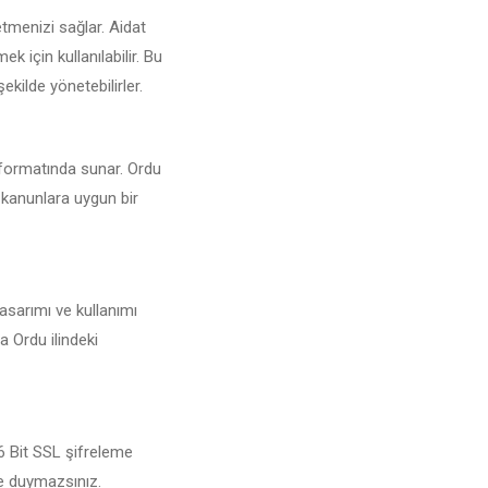
tmenizi sağlar. Aidat
 için kullanılabilir. Bu
ekilde yönetebilirler.
F formatında sunar. Ordu
i kanunlara uygun bir
asarımı ve kullanımı
a Ordu ilindeki
56 Bit SSL şifreleme
şe duymazsınız.