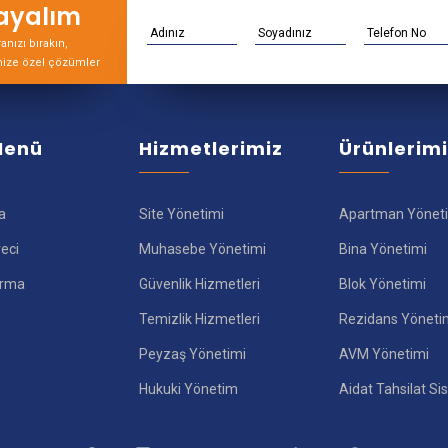
rayalım
nızı bırakın,
nize özel çözümler
 Menü
Hizmetlerimiz
Ürünlerim
a
Site Yönetimi
Apartman Yönet
reci
Muhasebe Yönetimi
Bina Yönetimi
ırma
Güvenlik Hizmetleri
Blok Yönetimi
Temizlik Hizmetleri
Rezidans Yöneti
Peyzaş Yönetimi
AVM Yönetimi
Hukuki Yönetim
Aidat Tahsilat Si