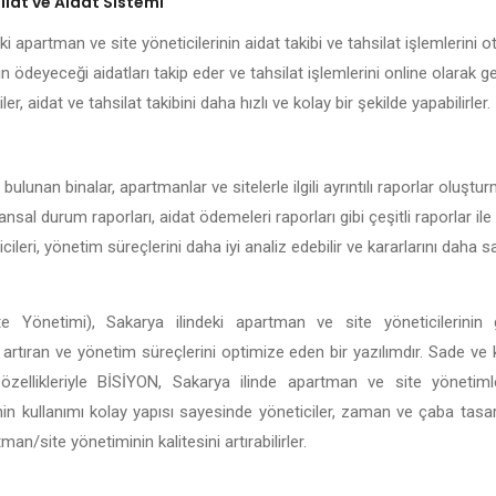
lat ve Aidat Sistemi
i apartman ve site yöneticilerinin aidat takibi ve tahsilat işlemlerini ot
n ödeyeceği aidatları takip eder ve tahsilat işlemlerini online olarak g
ler, aidat ve tahsilat takibini daha hızlı ve kolay bir şekilde yapabilirler.
bulunan binalar, apartmanlar ve sitelerle ilgili ayrıntılı raporlar oluşt
nansal durum raporları, aidat ödemeleri raporları gibi çeşitli raporlar ile
ileri, yönetim süreçlerini daha iyi analiz edebilir ve kararlarını daha
 Yönetimi), Sakarya ilindeki apartman ve site yöneticilerinin 
ği artıran ve yönetim süreçlerini optimize eden bir yazılımdır. Sade ve
li özellikleriyle BİSİYON, Sakarya ilinde apartman ve site yöneti
in kullanımı kolay yapısı sayesinde yöneticiler, zaman ve çaba tasar
n/site yönetiminin kalitesini artırabilirler.