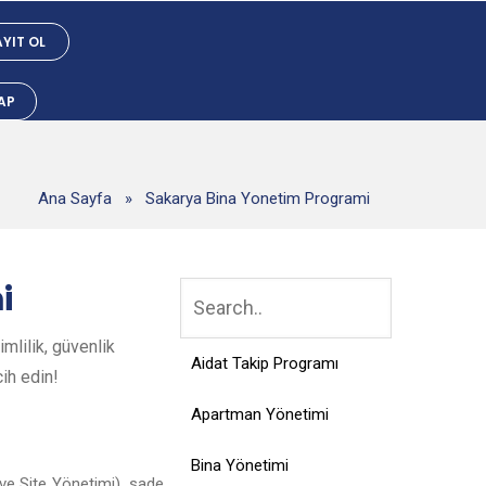
YIT OL
YAP
Ana Sayfa
»
Sakarya Bina Yonetim Programi
i
mlilik, güvenlik
Aidat Takip Programı
cih edin!
Apartman Yönetimi
Bina Yönetimi
ve Site Yönetimi), sade