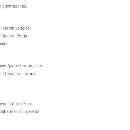
şe duymazsınız.
li olarak yedekler.
unda geri dönüş
irir.
duyduğunuz her an, size
 herhangi bir sorunla
yen kat malikleri
daha etkili bir yönetim