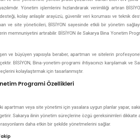
yazılımdır. Yönetim işlemlerini hızlandırarak verimliliği artıran Bİ
esteği, kolay anlaşılır arayüzü, güvenilir veri koruması ve teknik dest
an ve site yöneticileri, BİSİYON sayesinde etkili bir yönetim sağlayab
lerin memnuniyetini artırabilir. BİSİYON ile Sakarya Bina Yonetim Prog
elişen ve büyüyen yapısıyla beraber, apartman ve sitelerin profesyone
rçektir. BİSİYON, Bina-yonetim-programi ihtiyacınızı karşılamak ve Sa
eçlerini kolaylaştırmak için tasarlanmıştır.
netim Programi Özellikleri
ki apartman veya site yönetimi için yasalara uygun planlar yapar, sakin
getirir. Sakarya ilinin yönetim süreçlerine özgü gereksinimleri dikkate
rasyonlarını daha etkin bir şekilde yönetmelerini sağlar.
Takip