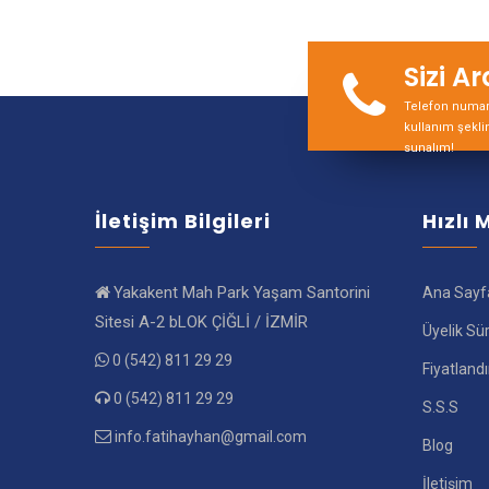
Sizi A
Telefon numara
kullanım şekli
sunalım!
İletişim Bilgileri
Hızlı
Yakakent Mah Park Yaşam Santorini
Ana Sayf
Sitesi A-2 bLOK ÇİĞLİ / İZMİR
Üyelik Sü
0 (542) 811 29 29
Fiyatland
0 (542) 811 29 29
S.S.S
info.fatihayhan@gmail.com
Blog
İletişim