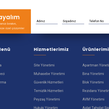
rayalım
nızı bırakın,
nize özel çözümler
 Menü
Hizmetlerimiz
Ürünlerim
a
Site Yönetimi
Apartman Yönet
reci
Muhasebe Yönetimi
Bina Yönetimi
ırma
Güvenlik Hizmetleri
Blok Yönetimi
Temizlik Hizmetleri
Rezidans Yöneti
Peyzaş Yönetimi
AVM Yönetimi
Hukuki Yönetim
Aidat Tahsilat Si