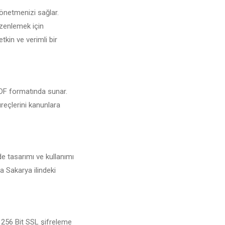
yönetmenizi sağlar.
üzenlemek için
tkin ve verimli bir
 PDF formatında sunar.
üreçlerini kanunlara
de tasarımı ve kullanımı
a Sakarya ilindeki
n 256 Bit SSL şifreleme