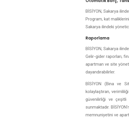
Otomatik Borç, Tahsi
BİSİYON, Sakarya ilindek
Program, kat maliklerini
Sakarya ilindeki yönetici
Raporlama
BİSİYON, Sakarya ilinde 
Gelir-gider raporları, fi
apartman ve site yönetic
dayandırabilirler.
BİSİYON (Bina ve Site
kolaylaştıran, verimlili
güvenilirliği ve çeşit
sunmaktadır. BİSİYON'n
memnuniyetini ve apartma