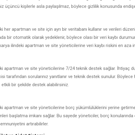
iniz üçüncü kişilerle asla paylaşılmaz, böylece gizlilik konusunda endi
i her apartman ve site için ayrı bir veritabanı kullanır ve verileri düzen
kada bir otomatik olarak yedeklenir, böylece olası bir veri kaybı durum
arya ilindeki apartman ve site yöneticilerine veri kaybı riskini en aza ind
ki apartman ve site yöneticilerine 7/24 teknik destek sağlar. İhtiyaç 
isi tarafından sorularınız yanıtlanır ve teknik destek sunulur. Böylece
 etkili bir şekilde destek alabilirsiniz.
ki apartman ve site yöneticilerine borç yükümlülüklerini yerine getirme
emleri başlatma imkanı sağlar. Bu sayede yöneticiler, borç konularında 
mnuniyetini artırabilirler.