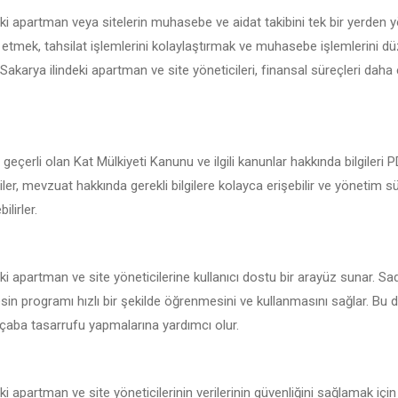
ki apartman veya sitelerin muhasebe ve aidat takibini tek bir yerden 
 etmek, tahsilat işlemlerini kolaylaştırmak ve muhasebe işlemlerini d
e Sakarya ilindeki apartman ve site yöneticileri, finansal süreçleri daha e
geçerli olan Kat Mülkiyeti Kanunu ve ilgili kanunlar hakkında bilgileri
iler, mevzuat hakkında gerekli bilgilere kolayca erişebilir ve yönetim s
ilirler.
ki apartman ve site yöneticilerine kullanıcı dostu bir arayüz sunar. Sa
sin programı hızlı bir şekilde öğrenmesini ve kullanmasını sağlar. Bu d
çaba tasarrufu yapmalarına yardımcı olur.
i apartman ve site yöneticilerinin verilerinin güvenliğini sağlamak içi