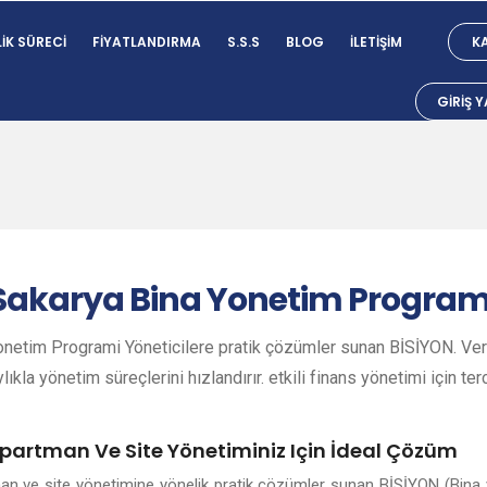
IK SÜRECI
FIYATLANDIRMA
S.S.S
BLOG
İLETIŞIM
KA
GIRIŞ 
Sakarya
Bina Yonetim Program
netim Programi Yöneticilere pratik çözümler sunan BİSİYON. Veri
lıkla yönetim süreçlerini hızlandırır. etkili finans yönetimi için ter
Apartman Ve Site Yönetiminiz Için İdeal Çözüm
man ve site yönetimine yönelik pratik çözümler sunan BİSİYON (Bina 