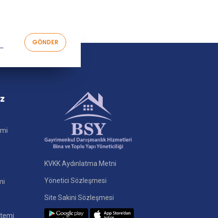
iz
imi
KVKK Aydınlatma Metni
Yönetici Sözleşmesi
mi
Site Sakini Sözleşmesi
stemi