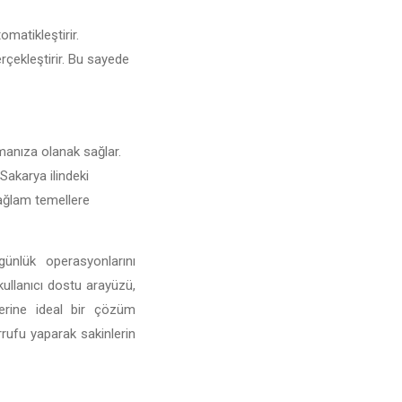
omatikleştirir.
erçekleştirir. Bu sayede
urmanıza olanak sağlar.
 Sakarya ilindeki
 sağlam temellere
günlük operasyonlarını
 kullanıcı dostu arayüzü,
mlerine ideal bir çözüm
rufu yaparak sakinlerin