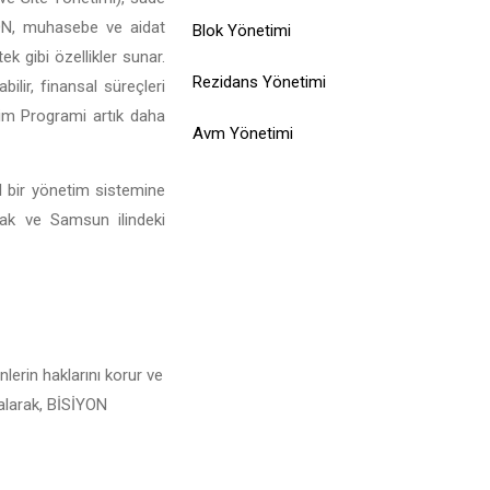
SİYON, muhasebe ve aidat
Blok Yönetimi
ek gibi özellikler sunar.
Rezidans Yönetimi
ilir, finansal süreçleri
tim Programi artık daha
Avm Yönetimi
l bir yönetim sistemine
mak ve Samsun ilindeki
lerin haklarını korur ve
 alarak, BİSİYON