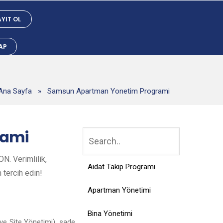
YIT OL
YAP
Ana Sayfa
»
Samsun Apartman Yonetim Programi
rami
. Verimlilik,
Aidat Takip Programı
n tercih edin!
Apartman Yönetimi
Bina Yönetimi
ve Site Yönetimi), sade