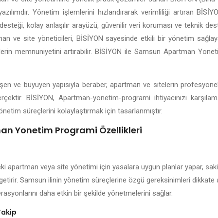
yazılımdır. Yönetim işlemlerini hızlandırarak verimliliği artıran Bİ
esteği, kolay anlaşılır arayüzü, güvenilir veri koruması ve teknik dest
n ve site yöneticileri, BİSİYON sayesinde etkili bir yönetim sağlayab
nlerin memnuniyetini artırabilir. BİSİYON ile Samsun Apartman Yone
lişen ve büyüyen yapısıyla beraber, apartman ve sitelerin profesyone
erçektir. BİSİYON, Apartman-yonetim-programi ihtiyacınızı karşıla
önetim süreçlerini kolaylaştırmak için tasarlanmıştır.
n Yonetim Programi Özellikleri
i apartman veya site yönetimi için yasalara uygun planlar yapar, sakin
 getirir. Samsun ilinin yönetim süreçlerine özgü gereksinimleri dikkate
rasyonlarını daha etkin bir şekilde yönetmelerini sağlar.
Takip