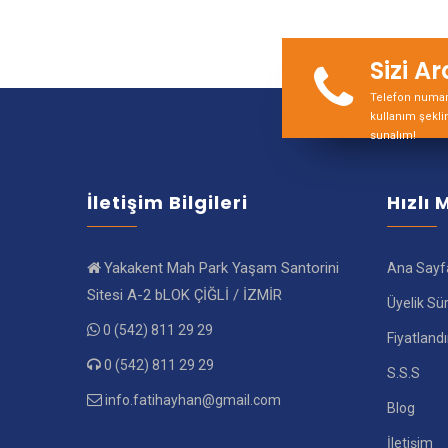
Sizi A
Telefon numara
kullanım şekli
sunalım!
İletişim Bilgileri
Hızlı
Yakakent Mah Park Yaşam Santorini
Ana Sayf
Sitesi A-2 bLOK ÇİĞLİ / İZMİR
Üyelik Sü
0 (542) 811 29 29
Fiyatland
0 (542) 811 29 29
S.S.S
info.fatihayhan@gmail.com
Blog
İletişim