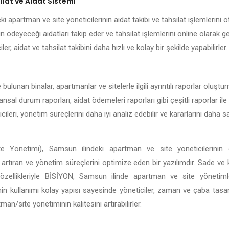
lat ve Aidat Sistemi
 apartman ve site yöneticilerinin aidat takibi ve tahsilat işlemlerini ot
n ödeyeceği aidatları takip eder ve tahsilat işlemlerini online olarak g
er, aidat ve tahsilat takibini daha hızlı ve kolay bir şekilde yapabilirler.
ulunan binalar, apartmanlar ve sitelerle ilgili ayrıntılı raporlar oluşt
nansal durum raporları, aidat ödemeleri raporları gibi çeşitli raporlar il
ileri, yönetim süreçlerini daha iyi analiz edebilir ve kararlarını daha
e Yönetimi), Samsun ilindeki apartman ve site yöneticilerinin g
ği artıran ve yönetim süreçlerini optimize eden bir yazılımdır. Sade ve
tli özellikleriyle BİSİYON, Samsun ilinde apartman ve site yönetim
in kullanımı kolay yapısı sayesinde yöneticiler, zaman ve çaba tasar
n/site yönetiminin kalitesini artırabilirler.