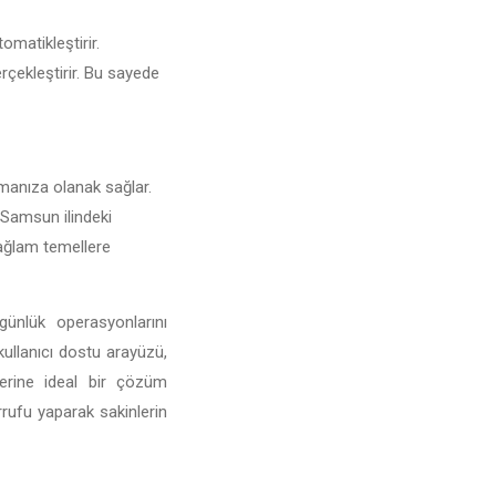
omatikleştirir.
erçekleştirir. Bu sayede
urmanıza olanak sağlar.
e Samsun ilindeki
 sağlam temellere
ünlük operasyonlarını
 kullanıcı dostu arayüzü,
lerine ideal bir çözüm
rufu yaparak sakinlerin