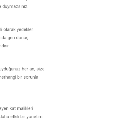
şe duymazsınız.
li olarak yedekler.
unda geri dönüş
dirir.
duyduğunuz her an, size
 herhangi bir sorunla
yen kat malikleri
daha etkili bir yönetim