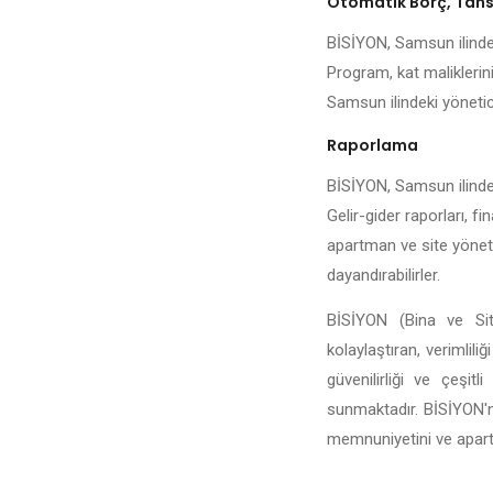
Otomatik Borç, Tahsi
BİSİYON, Samsun ilindeki
Program, kat maliklerini
Samsun ilindeki yöneticil
Raporlama
BİSİYON, Samsun ilinde b
Gelir-gider raporları, fi
apartman ve site yönetic
dayandırabilirler.
BİSİYON (Bina ve Sit
kolaylaştıran, verimlili
güvenilirliği ve çeşi
sunmaktadır. BİSİYON'n
memnuniyetini ve apartma