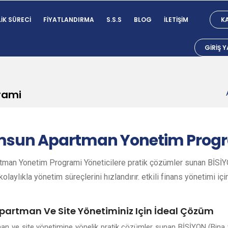
IK SÜRECI
FIYATLANDIRMA
S.S.S
BLOG
İLETIŞIM
KA
GIRIŞ 
rami
msun
Apartman Yonetim Prog
man Yonetim Programi Yöneticilere pratik çözümler sunan BİSİYON
olaylıkla yönetim süreçlerini hızlandırır. etkili finans yönetimi içi
partman Ve Site Yönetiminiz Için İdeal Çözüm
an ve site yönetimine yönelik pratik çözümler sunan BİSİYON (Bina 