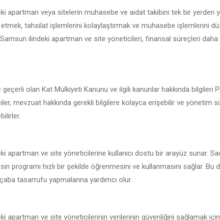
i apartman veya sitelerin muhasebe ve aidat takibini tek bir yerden 
 etmek, tahsilat işlemlerini kolaylaştırmak ve muhasebe işlemlerini d
e Samsun ilindeki apartman ve site yöneticileri, finansal süreçleri daha e
geçerli olan Kat Mülkiyeti Kanunu ve ilgili kanunlar hakkında bilgileri
ler, mevzuat hakkında gerekli bilgilere kolayca erişebilir ve yönetim s
ilirler.
i apartman ve site yöneticilerine kullanıcı dostu bir arayüz sunar. Sa
esin programı hızlı bir şekilde öğrenmesini ve kullanmasını sağlar. Bu 
çaba tasarrufu yapmalarına yardımcı olur.
i apartman ve site yöneticilerinin verilerinin güvenliğini sağlamak içi