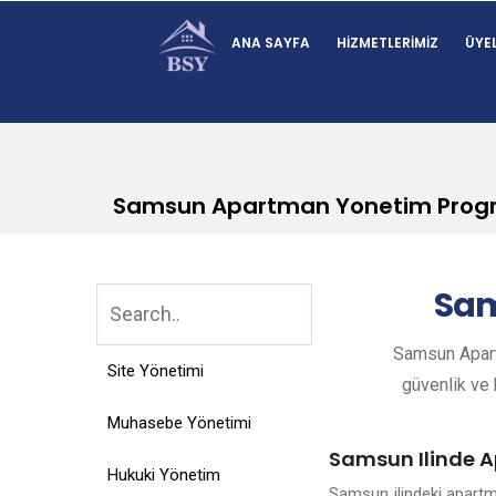
ANA SAYFA
HIZMETLERIMIZ
ÜYEL
Samsun Apartman Yonetim Prog
Sa
Samsun Apart
Site Yönetimi
güvenlik ve k
Muhasebe Yönetimi
Samsun Ilinde A
Hukuki Yönetim
Samsun ilindeki apartm