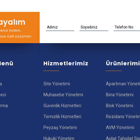
rayalım
nızı bırakın,
nize özel çözümler
 Menü
Hizmetlerimiz
Ürünlerim
a
Site Yönetimi
Apartman Yönet
reci
Muhasebe Yönetimi
Bina Yönetimi
ırma
Güvenlik Hizmetleri
Blok Yönetimi
Temizlik Hizmetleri
Rezidans Yöneti
Peyzaş Yönetimi
AVM Yönetimi
Hukuki Yönetim
Aidat Tahsilat Si