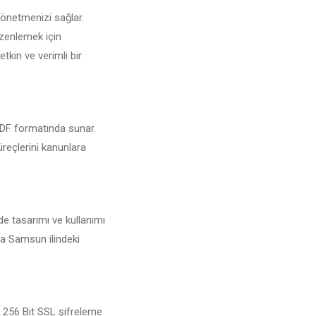
yönetmenizi sağlar.
üzenlemek için
tkin ve verimli bir
 PDF formatında sunar.
üreçlerini kanunlara
de tasarımı ve kullanımı
da Samsun ilindeki
n 256 Bit SSL şifreleme