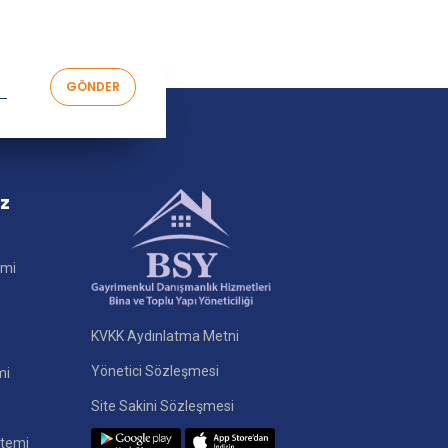
iz
imi
KVKK Aydınlatma Metni
Yönetici Sözleşmesi
mi
Site Sakini Sözleşmesi
stemi