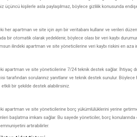
iniz üçüncü kişilerle asla paylaşılmaz, böylece gizlilik konusunda endi
 her apartman ve site için ayrı bir veritabanı kullanır ve verileri düzen
kada bir otomatik olarak yedeklenir, böylece olası bir veri kaybı durum
msun ilindeki apartman ve site yöneticilerine veri kaybı riskini en aza in
i apartman ve site yöneticilerine 7/24 teknik destek sağlar. İhtiyaç 
isi tarafından sorularınız yanıtlanır ve teknik destek sunulur. Böylece
 etkili bir şekilde destek alabilirsiniz.
i apartman ve site yöneticilerine borç yükümlülüklerini yerine getirme
emleri başlatma imkanı sağlar. Bu sayede yöneticiler, borç konularında 
mnuniyetini artırabilirler.