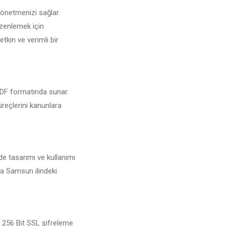
yönetmenizi sağlar.
üzenlemek için
tkin ve verimli bir
 PDF formatında sunar.
üreçlerini kanunlara
de tasarımı ve kullanımı
da Samsun ilindeki
n 256 Bit SSL şifreleme