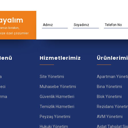
rayalım
nızı bırakın,
nize özel çözümler
 Menü
Hizmetlerimiz
Ürünlerim
a
Site Yönetimi
Apartman Yönet
reci
Muhasebe Yönetimi
Bina Yönetimi
ırma
Güvenlik Hizmetleri
Blok Yönetimi
Temizlik Hizmetleri
Rezidans Yöneti
Peyzaş Yönetimi
AVM Yönetimi
Hukuki Yönetim
Aidat Tahsilat Si