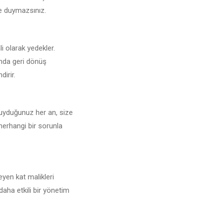
şe duymazsınız.
li olarak yedekler.
unda geri dönüş
dirir.
duyduğunuz her an, size
 herhangi bir sorunla
yen kat malikleri
daha etkili bir yönetim