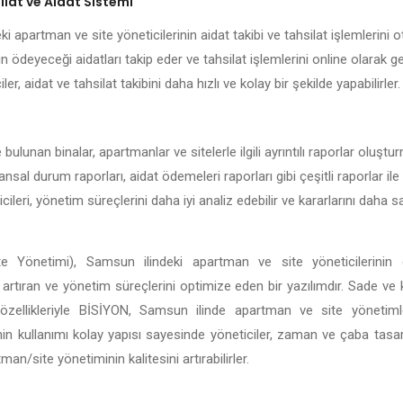
lat ve Aidat Sistemi
 apartman ve site yöneticilerinin aidat takibi ve tahsilat işlemlerini ot
n ödeyeceği aidatları takip eder ve tahsilat işlemlerini online olarak g
er, aidat ve tahsilat takibini daha hızlı ve kolay bir şekilde yapabilirler.
ulunan binalar, apartmanlar ve sitelerle ilgili ayrıntılı raporlar oluşt
nansal durum raporları, aidat ödemeleri raporları gibi çeşitli raporlar il
ileri, yönetim süreçlerini daha iyi analiz edebilir ve kararlarını daha
e Yönetimi), Samsun ilindeki apartman ve site yöneticilerinin g
ği artıran ve yönetim süreçlerini optimize eden bir yazılımdır. Sade ve
tli özellikleriyle BİSİYON, Samsun ilinde apartman ve site yönetim
in kullanımı kolay yapısı sayesinde yöneticiler, zaman ve çaba tasar
n/site yönetiminin kalitesini artırabilirler.