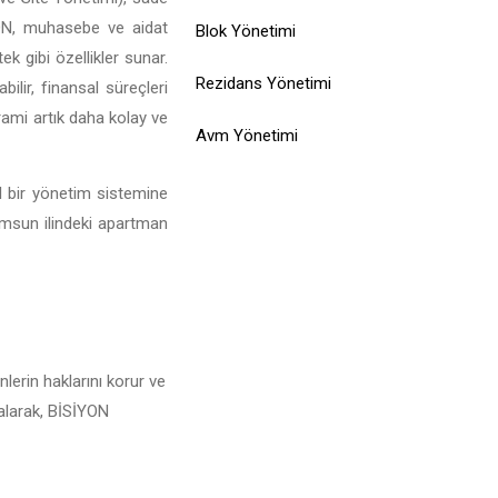
SİYON, muhasebe ve aidat
Blok Yönetimi
ek gibi özellikler sunar.
Rezidans Yönetimi
ilir, finansal süreçleri
rami artık daha kolay ve
Avm Yönetimi
l bir yönetim sistemine
amsun ilindeki apartman
lerin haklarını korur ve
 alarak, BİSİYON