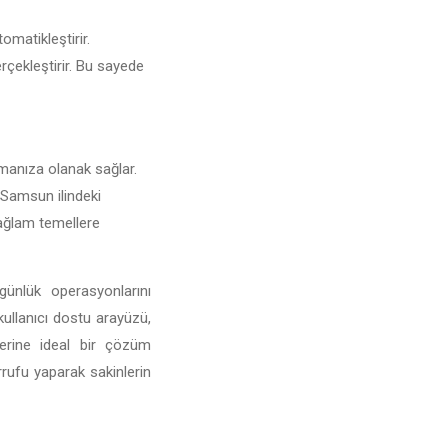
omatikleştirir.
erçekleştirir. Bu sayede
urmanıza olanak sağlar.
e Samsun ilindeki
 sağlam temellere
ünlük operasyonlarını
 kullanıcı dostu arayüzü,
lerine ideal bir çözüm
rufu yaparak sakinlerin