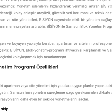
yazılımdır. Yönetim işlemlerini hızlandırarak verimliliği artıran Bİ
esteği, kolay anlaşılır arayüzü, güvenilir veri koruması ve teknik dest
n ve site yöneticileri, BİSİYON sayesinde etkili bir yönetim sağlayab
lerin memnuniyetini artırabilir. BİSİYON ile Samsun Blok Yonetim Prog
lişen ve büyüyen yapısıyla beraber, apartman ve sitelerin profesyone
rçektir. BİSİYON, Blok-yonetim-programi ihtiyacınızı karşılamak ve S
eçlerini kolaylaştırmak için tasarlanmıştır.
etim Programi Özellikleri
i apartman veya site yönetimi için yasalara uygun planlar yapar, sakin
 getirir. Samsun ilinin yönetim süreçlerine özgü gereksinimleri dikkate
rasyonlarını daha etkin bir şekilde yönetmelerini sağlar.
Takip