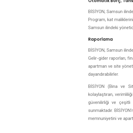
Otomatik Borç, Tahsi
BİSİYON, Samsun ilindeki
Program, kat maliklerini
Samsun ilindeki yöneticil
Raporlama
BİSİYON, Samsun ilinde b
Gelir-gider raporları, fi
apartman ve site yönetic
dayandırabilirler.
BİSİYON (Bina ve Sit
kolaylaştıran, verimlili
güvenilirliği ve çeşi
sunmaktadır. BİSİYON'n
memnuniyetini ve apartma