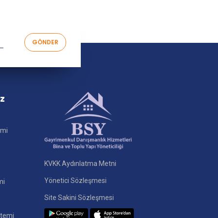
iz
imi
KVKK Aydınlatma Metni
Yönetici Sözleşmesi
mi
Site Sakini Sözleşmesi
stemi