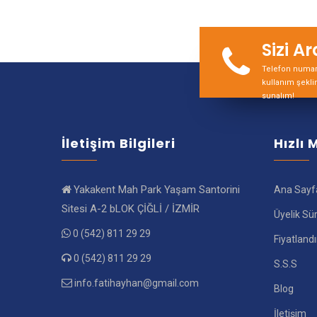
Sizi A
Telefon numara
kullanım şekli
sunalım!
İletişim Bilgileri
Hızlı
Yakakent Mah Park Yaşam Santorini
Ana Sayf
Sitesi A-2 bLOK ÇİĞLİ / İZMİR
Üyelik Sü
0 (542) 811 29 29
Fiyatland
0 (542) 811 29 29
S.S.S
info.fatihayhan@gmail.com
Blog
İletişim