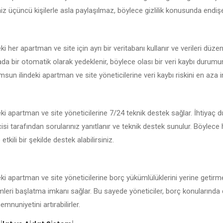
iniz üçüncü kişilerle asla paylaşılmaz, böylece gizlilik konusunda endi
 her apartman ve site için ayrı bir veritabanı kullanır ve verileri düzen
kada bir otomatik olarak yedeklenir, böylece olası bir veri kaybı durum
msun ilindeki apartman ve site yöneticilerine veri kaybı riskini en aza in
i apartman ve site yöneticilerine 7/24 teknik destek sağlar. İhtiyaç 
isi tarafından sorularınız yanıtlanır ve teknik destek sunulur. Böylece
 etkili bir şekilde destek alabilirsiniz.
i apartman ve site yöneticilerine borç yükümlülüklerini yerine getirme
emleri başlatma imkanı sağlar. Bu sayede yöneticiler, borç konularında 
mnuniyetini artırabilirler.