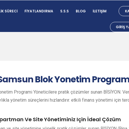
IK SÜRECI
FIYATLANDIRMA
S.S.S
BLOG
İLETIŞIM
KA
GIRIŞ 
Samsun
Blok Yonetim Program
etim Programi Yöneticilere pratik çözümler sunan BİSİYON. Veri
lıkla yönetim süreçlerini hızlandırır. etkili finans yönetimi için ter
partman Ve Site Yönetiminiz Için İdeal Çözüm
an ve site yönetimine yönelik pratik çözümler sunan BİSİYON (Bina 