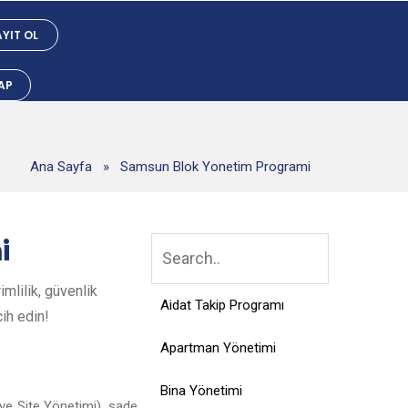
YIT OL
YAP
Ana Sayfa
»
Samsun Blok Yonetim Programi
i
mlilik, güvenlik
Aidat Takip Programı
cih edin!
Apartman Yönetimi
Bina Yönetimi
ve Site Yönetimi), sade