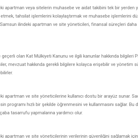
i apartman veya sitelerin muhasebe ve aidat takibini tek bir yerden 
 etmek, tahsilat işlemlerini kolaylaştırmak ve muhasebe işlemlerini d
e Samsun ilindeki apartman ve site yöneticileri, finansal süreçleri daha e
geçerli olan Kat Mülkiyeti Kanunu ve ilgili kanunlar hakkında bilgileri
ler, mevzuat hakkında gerekli bilgilere kolayca erişebilir ve yönetim s
ilirler.
i apartman ve site yöneticilerine kullanıcı dostu bir arayüz sunar. Sa
esin programı hızlı bir şekilde öğrenmesini ve kullanmasını sağlar. Bu 
çaba tasarrufu yapmalarına yardımcı olur.
i apartman ve site yöneticilerinin verilerinin güvenliğini sağlamak içi