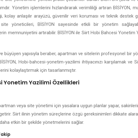
lımdır. Yönetim işlemlerini hızlandırarak verimliliği artıran BİSİYON, 
 kolay anlaşılır arayüzü, güvenilir veri koruması ve teknik destek gibi
site yöneticileri, BİSİYON sayesinde etkili bir yönetim sağlayabil
erin memnuniyetini artırabilir. BİSİYON ile Siirt Hobi Bahcesi Yonetim 
en ve büyüyen yapısıyla beraber, apartman ve sitelerin profesyonel bir 
BİSİYON, Hobi-bahcesi-yonetim-yazilimi ihtiyacınızı karşılamak ve Si
erini kolaylaştırmak için tasarlanmıştır.
i Yonetim Yazilimi Özellikleri
apartman veya site yönetimi için yasalara uygun planlar yapar, sakinleri
getirir. Siirt ilinin yönetim süreçlerine özgü gereksinimleri dikkate alar
daha etkin bir şekilde yönetmelerini sağlar.
Takip