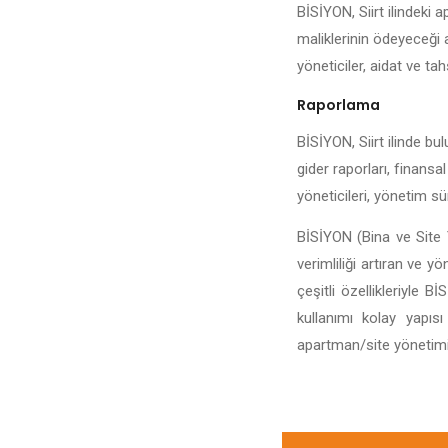
BİSİYON, Siirt ilindeki a
maliklerinin ödeyeceği ai
yöneticiler, aidat ve tahs
Raporlama
BİSİYON, Siirt ilinde bul
gider raporları, finansal
yöneticileri, yönetim sü
BİSİYON (Bina ve Site Y
verimliliği artıran ve y
çeşitli özellikleriyle 
kullanımı kolay yapıs
apartman/site yönetiminin