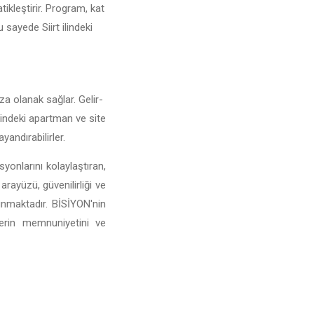
tikleştirir. Program, kat
u sayede Siirt ilindeki
ıza olanak sağlar. Gelir-
 ilindeki apartman ve site
yandırabilirler.
yonlarını kolaylaştıran,
arayüzü, güvenilirliği ve
sunmaktadır. BİSİYON'nin
lerin memnuniyetini ve