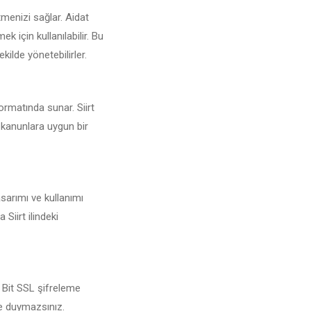
tmenizi sağlar. Aidat
 için kullanılabilir. Bu
kilde yönetebilirler.
formatında sunar. Siirt
i kanunlara uygun bir
asarımı ve kullanımı
Siirt ilindeki
6 Bit SSL şifreleme
şe duymazsınız.