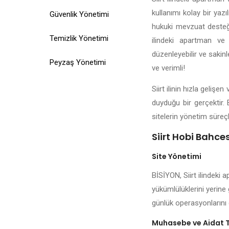
kullanımı kolay bir yazı
Güvenlik Yönetimi
hukuki mevzuat desteği,
Temizlik Yönetimi
ilindeki apartman ve 
düzenleyebilir ve sakinl
Peyzaş Yönetimi
ve verimli!
Siirt ilinin hızla geliş
duyduğu bir gerçektir. 
sitelerin yönetim süreçl
Siirt Hobi Bahces
Site Yönetimi
BİSİYON, Siirt ilindeki 
yükümlülüklerini yerine 
günlük operasyonlarını 
Muhasebe ve Aidat 