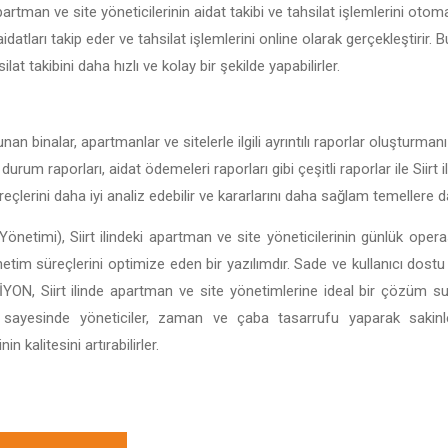
partman ve site yöneticilerinin aidat takibi ve tahsilat işlemlerini otoma
datları takip eder ve tahsilat işlemlerini online olarak gerçekleştirir. B
ilat takibini daha hızlı ve kolay bir şekilde yapabilirler.
unan binalar, apartmanlar ve sitelerle ilgili ayrıntılı raporlar oluşturman
 durum raporları, aidat ödemeleri raporları gibi çeşitli raporlar ile Siirt
reçlerini daha iyi analiz edebilir ve kararlarını daha sağlam temellere da
önetimi), Siirt ilindeki apartman ve site yöneticilerinin günlük operas
önetim süreçlerini optimize eden bir yazılımdır. Sade ve kullanıcı dostu 
BİSİYON, Siirt ilinde apartman ve site yönetimlerine ideal bir çözüm 
ı sayesinde yöneticiler, zaman ve çaba tasarrufu yaparak sakin
 kalitesini artırabilirler.