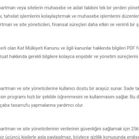
 apartman veya sitelerin muhasebe ve aidat takibini tek bir yerden yöne
 tahsilat işlemlerini kolaylaştırmak ve muhasebe işlemlerini düzenlemek
rtman ve site yöneticileri, finansal süreçleri daha etkin ve verimli bir şe
çerli olan Kat Mülkiyeti Kanunu ve ilgili kanunlar hakkında bilgileri PDF 
vzuat hakkında gerekli bilgilere kolayca erişebilir ve yönetim süreçlerin
apartman ve site yöneticilerine kullanıcı dostu bir arayüz sunar. Sade t
sin programı hızlı bir şekilde öğrenmesini ve kullanmasını sağlar. Bu da 
çaba tasarrufu yapmalarına yardımcı olur.
apartman ve site yöneticilerinin verilerinin güvenliğini sağlamak için 25
iniz üçüncü kişilerle asla paylaşılmaz, böylece gizlilik konusunda endi