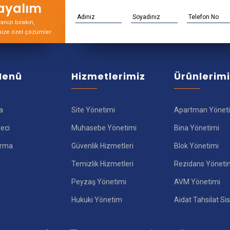
rayalım
nızı bırakın,
nize özel çözümler
 Menü
Hizmetlerimiz
Ürünlerim
a
Site Yönetimi
Apartman Yönet
reci
Muhasebe Yönetimi
Bina Yönetimi
ırma
Güvenlik Hizmetleri
Blok Yönetimi
Temizlik Hizmetleri
Rezidans Yöneti
Peyzaş Yönetimi
AVM Yönetimi
Hukuki Yönetim
Aidat Tahsilat Si