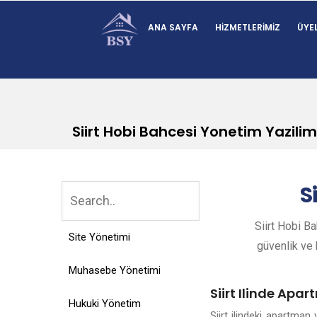
ANA SAYFA
HIZMETLERIMIZ
ÜYEL
Siirt Hobi Bahcesi Yonetim Yazilim
Si
Siirt Hobi B
Site Yönetimi
güvenlik ve k
Muhasebe Yönetimi
Siirt Ilinde Apa
Hukuki Yönetim
Siirt ilindeki apartma