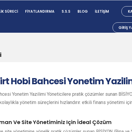
IK SÜRECI
FIYATLANDIRMA
S.S.S
BLOG
İLETIŞIM
KA
GIRIŞ 
i
irt
Hobi Bahcesi Yonetim Yazili
ahcesi Yonetim Yazilimi Yöneticilere pratik çözümler sunan BİSİYON
olaylıkla yönetim süreçlerini hızlandırır. etkili finans yönetimi içi
rtman Ve Site Yönetiminiz Için İdeal Çözüm
n ve site yönetimine yönelik pratik çözümler sunan BİSİYON (Bina ve 