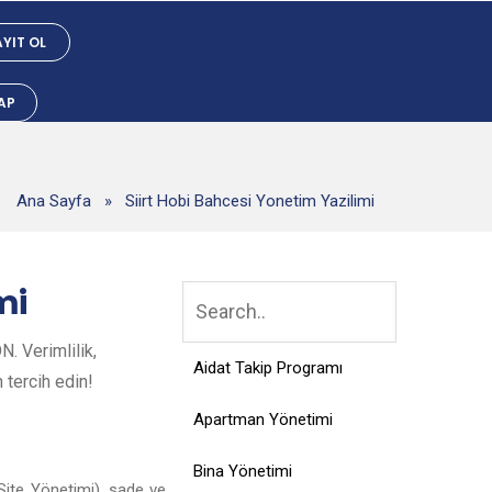
YIT OL
YAP
Ana Sayfa
»
Siirt Hobi Bahcesi Yonetim Yazilimi
mi
. Verimlilik,
Aidat Takip Programı
n tercih edin!
Apartman Yönetimi
Bina Yönetimi
Site Yönetimi), sade ve