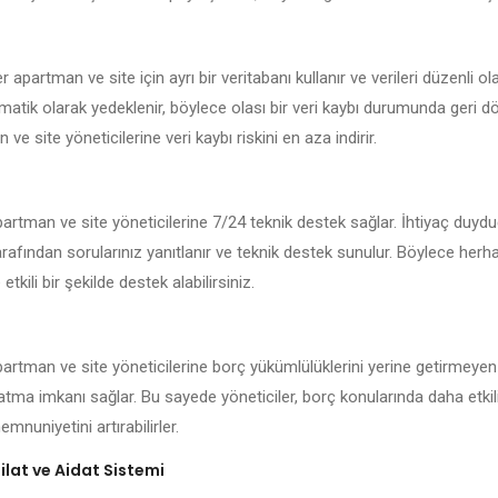
er apartman ve site için ayrı bir veritabanı kullanır ve verileri düzenli ol
matik olarak yedeklenir, böylece olası bir veri kaybı durumunda geri dö
n ve site yöneticilerine veri kaybı riskini en aza indirir.
 apartman ve site yöneticilerine 7/24 teknik destek sağlar. İhtiyaç duyd
arafından sorularınız yanıtlanır ve teknik destek sunulur. Böylece herh
 etkili bir şekilde destek alabilirsiniz.
apartman ve site yöneticilerine borç yükümlülüklerini yerine getirmeyen
latma imkanı sağlar. Bu sayede yöneticiler, borç konularında daha etkil
mnuniyetini artırabilirler.
lat ve Aidat Sistemi