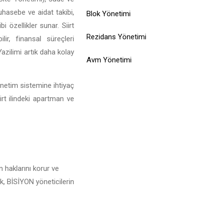
muhasebe ve aidat takibi,
Blok Yönetimi
 özellikler sunar. Siirt
Rezidans Yönetimi
ir, finansal süreçleri
Yazilimi artık daha kolay
Avm Yönetimi
yönetim sistemine ihtiyaç
irt ilindeki apartman ve
n haklarını korur ve
ak, BİSİYON yöneticilerin