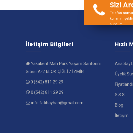
Sizi A
Telefon numara
kullanım şekli
sunalım!
İletişim Bilgileri
Hızlı
Yakakent Mah Park Yaşam Santorini
Ana Sayf
Sitesi A-2 bLOK ÇİĞLİ / İZMİR
Üyelik Sü
0 (542) 811 29 29
Fiyatland
0 (542) 811 29 29
S.S.S
info.fatihayhan@gmail.com
Blog
İletişim