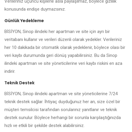
Verileriniz üçüncü kişilerle asla paylaşılmaz, böylece gizlilik
konusunda endişe duymazsınız.
Günlük Yedekleme
BİSİYON, Sinop ilindeki her apartman ve site için ayrı bir
veritabanı kullanır ve verileri düzenli olarak yedekler. Verileriniz
her 10 dakikada bir otomatik olarak yedeklenir, böylece olası bir
veri kaybı durumunda geri dönüş yapabilirsiniz. Bu da Sinop
ilindeki apartman ve site yöneticilerine veri kaybı riskini en aza
indirir.
Teknik Destek
BİSİYON, Sinop ilindeki apartman ve site yöneticilerine 7/24
teknik destek sağlar. İhtiyaç duyduğunuz her an, size özel bir
müşteri temsilcisi tarafından sorularınız yanıtlanır ve teknik
destek sunulur. Böylece herhangi bir sorunla karşılaştığınızda
hızlı ve etkili bir şekilde destek alabilirsiniz.