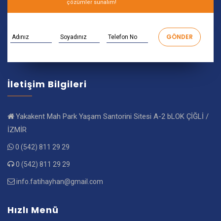
çözümler sunalım!
İletişim Bilgileri
Yakakent Mah Park Yaşam Santorini Sitesi A-2 bLOK ÇİĞLİ /
İZMİR
0 (542) 811 29 29
0 (542) 811 29 29
info.fatihayhan@gmail.com
Hızlı Menü