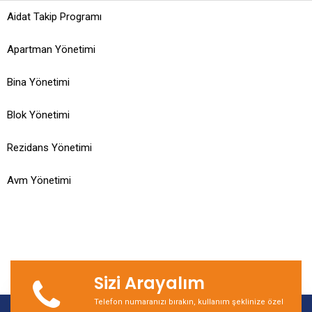
Aidat Takip Programı
Apartman Yönetimi
Bina Yönetimi
Blok Yönetimi
Rezidans Yönetimi
Avm Yönetimi
Sizi Arayalım
Telefon numaranızı bırakın, kullanım şeklinize özel