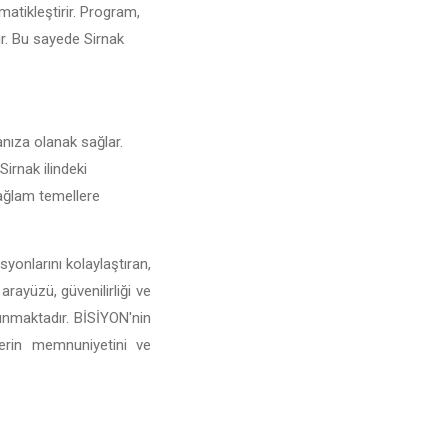
matikleştirir. Program,
rir. Bu sayede Sirnak
manıza olanak sağlar.
Sirnak ilindeki
 sağlam temellere
yonlarını kolaylaştıran,
arayüzü, güvenilirliği ve
sunmaktadır. BİSİYON'nin
lerin memnuniyetini ve