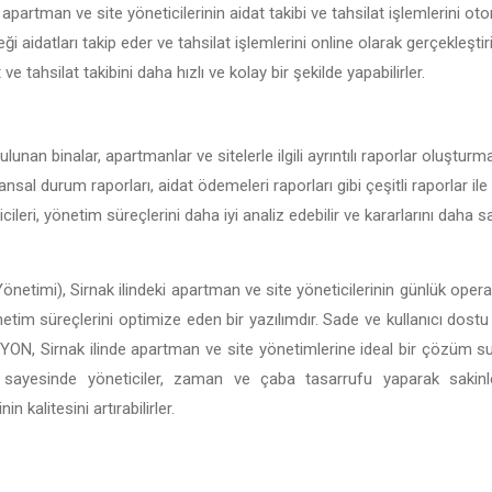
 apartman ve site yöneticilerinin aidat takibi ve tahsilat işlemlerini oto
ği aidatları takip eder ve tahsilat işlemlerini online olarak gerçekleşti
t ve tahsilat takibini daha hızlı ve kolay bir şekilde yapabilirler.
ulunan binalar, apartmanlar ve sitelerle ilgili ayrıntılı raporlar oluştur
nansal durum raporları, aidat ödemeleri raporları gibi çeşitli raporlar ile 
ileri, yönetim süreçlerini daha iyi analiz edebilir ve kararlarını daha
önetimi), Sirnak ilindeki apartman ve site yöneticilerinin günlük operas
önetim süreçlerini optimize eden bir yazılımdır. Sade ve kullanıcı dostu 
BİSİYON, Sirnak ilinde apartman ve site yönetimlerine ideal bir çözüm 
ı sayesinde yöneticiler, zaman ve çaba tasarrufu yaparak sakin
 kalitesini artırabilirler.