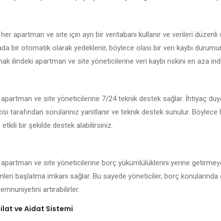
her apartman ve site için ayrı bir veritabanı kullanır ve verileri düzenli
kada bir otomatik olarak yedeklenir, böylece olası bir veri kaybı durum
nak ilindeki apartman ve site yöneticilerine veri kaybı riskini en aza indir
i apartman ve site yöneticilerine 7/24 teknik destek sağlar. İhtiyaç du
isi tarafından sorularınız yanıtlanır ve teknik destek sunulur. Böylece
 etkili bir şekilde destek alabilirsiniz.
i apartman ve site yöneticilerine borç yükümlülüklerini yerine getirmey
emleri başlatma imkanı sağlar. Bu sayede yöneticiler, borç konularında 
mnuniyetini artırabilirler.
lat ve Aidat Sistemi