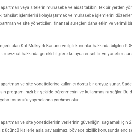
i apartman veya sitelerin muhasebe ve aidat takibini tek bir yerden yö
 tahsilat işlemlerini kolaylaştırmak ve muhasebe işlemlerini düzenlemek
partman ve site yöneticileri, finansal süreçleri daha etkin ve verimli bir
eçerli olan Kat Mülkiyeti Kanunu ve ilgili kanunlar hakkında bilgileri P
ler, mevzuat hakkında gerekli bilgilere kolayca erişebilir ve yönetim sü
 apartman ve site yöneticilerine kullanıcı dostu bir arayüz sunar. Sade
sin programı hızlı bir şekilde öğrenmesini ve kullanmasını sağlar. Bu da
çaba tasarrufu yapmalarına yardımcı olur.
 apartman ve site yöneticilerinin verilerinin güvenliğini sağlamak için 
iniz üçüncü kişilerle asla paylaşılmaz, böylece gizlilik konusunda endi