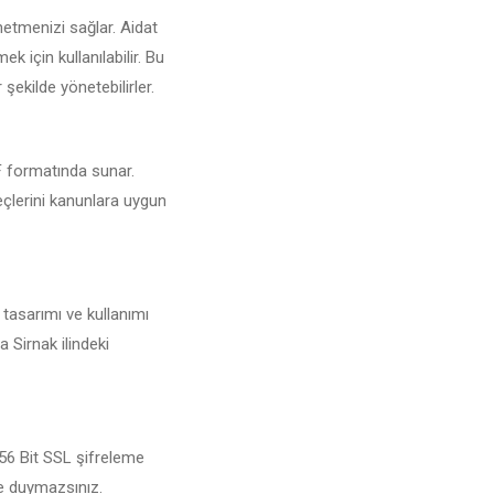
netmenizi sağlar. Aidat
 için kullanılabilir. Bu
 şekilde yönetebilirler.
DF formatında sunar.
reçlerini kanunlara uygun
 tasarımı ve kullanımı
 Sirnak ilindeki
256 Bit SSL şifreleme
şe duymazsınız.