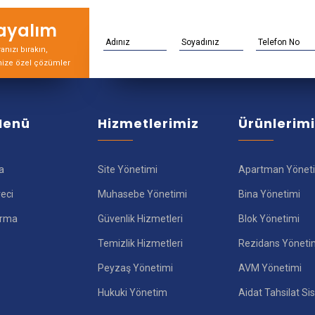
rayalım
nızı bırakın,
nize özel çözümler
 Menü
Hizmetlerimiz
Ürünlerim
a
Site Yönetimi
Apartman Yönet
reci
Muhasebe Yönetimi
Bina Yönetimi
ırma
Güvenlik Hizmetleri
Blok Yönetimi
Temizlik Hizmetleri
Rezidans Yöneti
Peyzaş Yönetimi
AVM Yönetimi
Hukuki Yönetim
Aidat Tahsilat Si