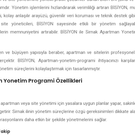
lımdır. Yönetim işlemlerini hızlandırarak verimliliği artıran BİSİYON, 
 kolay anlaşılır arayüzü, güvenilir veri koruması ve teknik destek gibi 
site yöneticileri, BİSİYON sayesinde etkili bir yönetim sağlayabil
nlerin memnuniyetini artırabilir. BİSİYON ile Sirnak Apartman Yone
lişen ve büyüyen yapısıyla beraber, apartman ve sitelerin profesyone
erçektir. BİSİYON, Apartman-yonetim-programi ihtiyacınızı karşıla
önetim süreçlerini kolaylaştırmak için tasarlanmıştır.
 Yonetim Programi Özellikleri
 apartman veya site yönetimi için yasalara uygun planlar yapar, sakinle
getirir. Sirnak ilinin yönetim süreçlerine özgü gereksinimleri dikkate a
rasyonlarını daha etkin bir şekilde yönetmelerini sağlar.
Takip