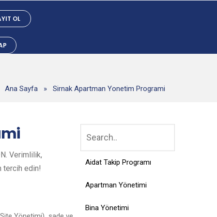
YIT OL
YAP
Ana Sayfa
»
Sirnak Apartman Yonetim Programi
ami
. Verimlilik,
Aidat Takip Programı
n tercih edin!
Apartman Yönetimi
Bina Yönetimi
Site Yönetimi), sade ve