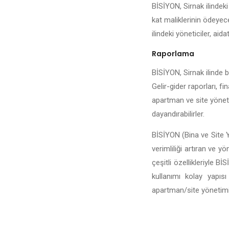
BİSİYON, Sirnak ilindeki
kat maliklerinin ödeyece
ilindeki yöneticiler, aida
Raporlama
BİSİYON, Sirnak ilinde b
Gelir-gider raporları, fi
apartman ve site yönetic
dayandırabilirler.
BİSİYON (Bina ve Site Y
verimliliği artıran ve y
çeşitli özellikleriyle 
kullanımı kolay yapıs
apartman/site yönetiminin