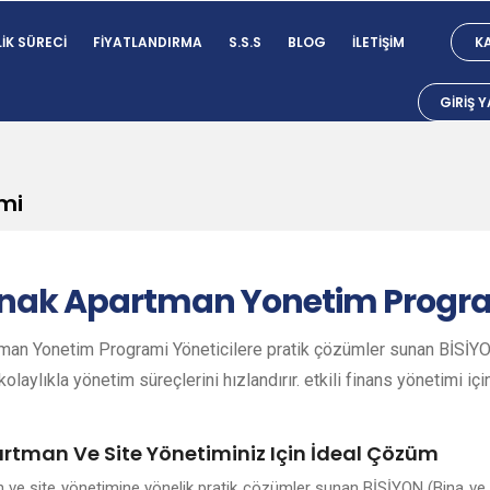
IK SÜRECI
FIYATLANDIRMA
S.S.S
BLOG
İLETIŞIM
KA
GIRIŞ 
mi
rnak
Apartman Yonetim Progr
man Yonetim Programi Yöneticilere pratik çözümler sunan BİSİYON
olaylıkla yönetim süreçlerini hızlandırır. etkili finans yönetimi içi
artman Ve Site Yönetiminiz Için İdeal Çözüm
an ve site yönetimine yönelik pratik çözümler sunan BİSİYON (Bina ve 