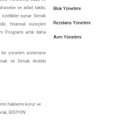
muhasebe ve aidat takibi,
Blok Yönetimi
özellikler sunar. Sirnak
Rezidans Yönetimi
ir, finansal süreçleri
tim Programi artık daha
Avm Yönetimi
l bir yönetim sistemine
mak ve Sirnak ilindeki
rin haklarını korur ve
larak, BİSİYON