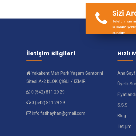
Sizi A
Telefon numara
kullanım şekli
sunalım!
İletişim Bilgileri
Hızlı
Yakakent Mah Park Yaşam Santorini
Ana Sayf
Sitesi A-2 bLOK ÇİĞLİ / İZMİR
Üyelik Sü
0 (542) 811 29 29
Fiyatland
0 (542) 811 29 29
S.S.S
info.fatihayhan@gmail.com
Blog
İletişim