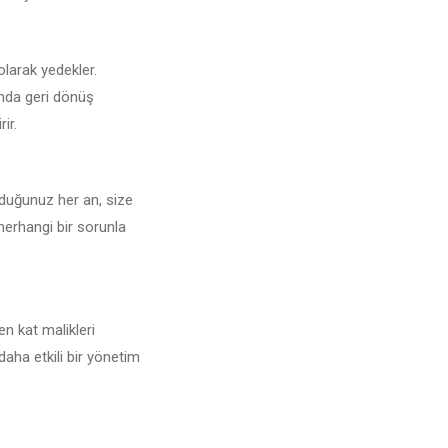
 olarak yedekler.
unda geri dönüş
ir.
yduğunuz her an, size
 herhangi bir sorunla
en kat malikleri
daha etkili bir yönetim