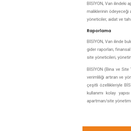
BİSİYON, Van ilindeki ap
maliklerinin ödeyeceği a
yöneticiler, aidat ve tahs
Raporlama
BİSİYON, Van ilinde bulu
gider raporları, finansa
site yöneticileri, yönet
BİSİYON (Bina ve Site Y
verimliliği artıran ve y
çeşitli özellikleriyle
kullanımı kolay yapıs
apartman/site yönetiminin