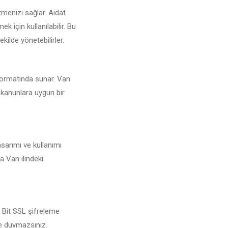
tmenizi sağlar. Aidat
 için kullanılabilir. Bu
kilde yönetebilirler.
 formatında sunar. Van
i kanunlara uygun bir
asarımı ve kullanımı
a Van ilindeki
6 Bit SSL şifreleme
şe duymazsınız.