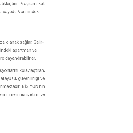
tikleştirir. Program, kat
Bu sayede Van ilindeki
ıza olanak sağlar. Gelir-
 ilindeki apartman ve
e dayandırabilirler.
yonlarını kolaylaştıran,
arayüzü, güvenilirliği ve
unmaktadır. BİSİYON'nin
lerin memnuniyetini ve