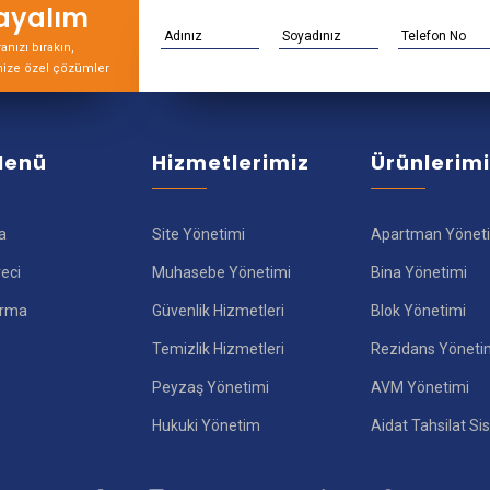
rayalım
nızı bırakın,
nize özel çözümler
 Menü
Hizmetlerimiz
Ürünlerim
a
Site Yönetimi
Apartman Yönet
reci
Muhasebe Yönetimi
Bina Yönetimi
ırma
Güvenlik Hizmetleri
Blok Yönetimi
Temizlik Hizmetleri
Rezidans Yöneti
Peyzaş Yönetimi
AVM Yönetimi
Hukuki Yönetim
Aidat Tahsilat Si