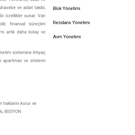
muhasebe ve aidat takibi,
Blok Yönetimi
bi özellikler sunar. Van
Rezidans Yönetimi
ir, finansal süreçleri
imi artık daha kolay ve
Avm Yönetimi
önetim sistemine ihtiyaç
ki apartman ve sitelerin
n haklarını korur ve
rak, BİSİYON