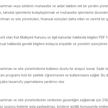
partman veya sitelerin muhasebe ve aidat takibini tek bir yerden yöne
 tahsilat işlemlerini kolaylaştırmak ve muhasebe işlemlerini düzenlemek
tman ve site yöneticileri, finansal süreçleri daha etkin ve verimli bir şe
erli olan Kat Mülkiyeti Kanunu ve ilgili kanunlar hakkında bilgileri PDF
vzuat hakkında gerekli bilgilere kolayca erişebilir ve yönetim süreçlerin
partman ve site yöneticilerine kullanıcı dostu bir arayüz sunar. Sade t
sin programı hızlı bir şekilde öğrenmesini ve kullanmasını sağlar. Bu d
çaba tasarrufu yapmalarına yardımcı olur.
artman ve site yöneticilerinin verilerinin güvenliğini sağlamak için 25
iniz üçüncü kişilerle asla paylaşılmaz, böylece gizlilik konusunda endi