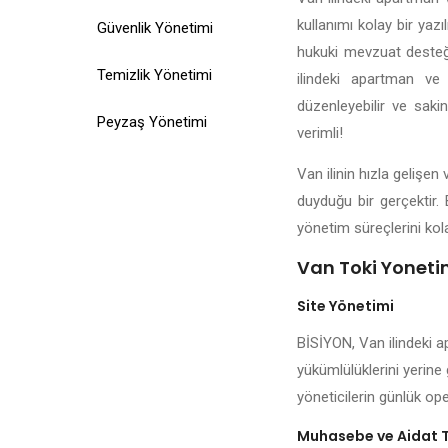
kullanımı kolay bir yazı
Güvenlik Yönetimi
hukuki mevzuat desteği,
Temizlik Yönetimi
ilindeki apartman ve 
düzenleyebilir ve saki
Peyzaş Yönetimi
verimli!
Van ilinin hızla gelişe
duyduğu bir gerçektir. 
yönetim süreçlerini kola
Van Toki Yonetim
Site Yönetimi
BİSİYON, Van ilindeki a
yükümlülüklerini yerine 
yöneticilerin günlük ope
Muhasebe ve Aidat 