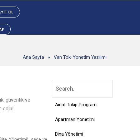
YIT OL
YAP
Ana Sayfa
»
Van Toki Yonetim Yazilimi
ik, güvenlik ve
Aidat Takip Programı
h edin!
Apartman Yönetimi
Bina Yönetimi
Site Yönetimi), sade ve