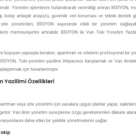
lımdır. Yönetim işlemlerini hızlandırarak verimliliği artıran BİSİYON, 
 kolay anlaşılır arayüzü, güvenilir veri koruması ve teknik destek gi
site yöneticileri, BİSİYON sayesinde etkili bir yönetim sağlayabil
nlerin memnuniyetini artırabilir. BİSİYON ile Van Toki Yonetim Yazil
n ve büyüyen yapısıyla beraber, apartman ve sitelerin profesyonel bir y
BİSİYON, Toki-yonetim-yazilimi ihtiyacınızı karşılamak ve Van ilinde
ylaştırmak için tasarlanmıştır.
 Yazilimi Özellikleri
partman veya site yönetimi için yasalara uygun planlar yapar, sakinleri
getirir. Van ilinin yönetim süreçlerine özgü gereksinimleri dikkate ala
rasyonlarını daha etkin bir şekilde yönetmelerini sağlar.
Takip