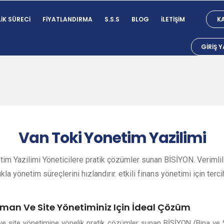
IK SÜRECI
FIYATLANDIRMA
S.S.S
BLOG
İLETIŞIM
KA
GIRIŞ 
Van
Toki Yonetim Yazilimi
im Yazilimi Yöneticilere pratik çözümler sunan BİSİYON. Verimlil
ıkla yönetim süreçlerini hızlandırır. etkili finans yönetimi için terci
tman Ve Site Yönetiminiz Için İdeal Çözüm
ve site yönetimine yönelik pratik çözümler sunan BİSİYON (Bina ve 