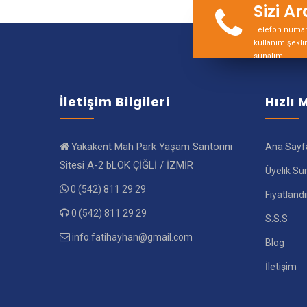
Sizi A
Telefon numara
kullanım şekli
sunalım!
İletişim Bilgileri
Hızlı
Yakakent Mah Park Yaşam Santorini
Ana Sayf
Sitesi A-2 bLOK ÇİĞLİ / İZMİR
Üyelik Sü
0 (542) 811 29 29
Fiyatland
0 (542) 811 29 29
S.S.S
info.fatihayhan@gmail.com
Blog
İletişim