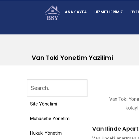
ANA SAYFA
HIZMETLERIMIZ
ÜYEL
Van Toki Yonetim Yazilimi
Van Toki Yonet
Site Yönetimi
kolayl
Muhasebe Yönetimi
Van Ilinde Apar
Hukuki Yönetim
Van ilindeki apartman 