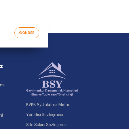
iz
imi
KVKK Aydınlatma Metni
Yönetici Sözleşmesi
mi
Site Sakini Sözleşmesi