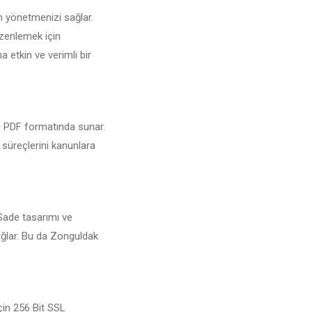
n yönetmenizi sağlar.
üzenlemek için
a etkin ve verimli bir
ri PDF formatında sunar.
 süreçlerini kanunlara
 Sade tasarımı ve
sağlar. Bu da Zonguldak
çin 256 Bit SSL