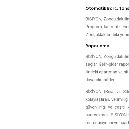
Otomatik Borç, Tahsi
BİSİYON, Zonguldak ilind
Program, kat maliklerini
Zonguldak ilindeki yöneti
Raporlama
BİSİYON, Zonguldak ilind
sağlar. Gelir-gider rapo
ilindeki apartman ve sit
dayandırabilirler.
BİSİYON (Bina ve Site
kolaylaştıran, verimlili
güvenilirliği ve çeşit
sunmaktadır. BİSİYON'n
memnuniyetini ve apartma