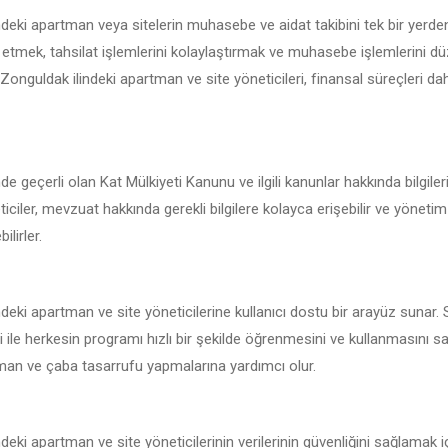
deki apartman veya sitelerin muhasebe ve aidat takibini tek bir yerde
 etmek, tahsilat işlemlerini kolaylaştırmak ve muhasebe işlemlerini d
e Zonguldak ilindeki apartman ve site yöneticileri, finansal süreçleri dah
de geçerli olan Kat Mülkiyeti Kanunu ve ilgili kanunlar hakkında bilgile
iciler, mevzuat hakkında gerekli bilgilere kolayca erişebilir ve yönetim
ilirler.
deki apartman ve site yöneticilerine kullanıcı dostu bir arayüz sunar.
i ile herkesin programı hızlı bir şekilde öğrenmesini ve kullanmasını 
zaman ve çaba tasarrufu yapmalarına yardımcı olur.
deki apartman ve site yöneticilerinin verilerinin güvenliğini sağlamak i