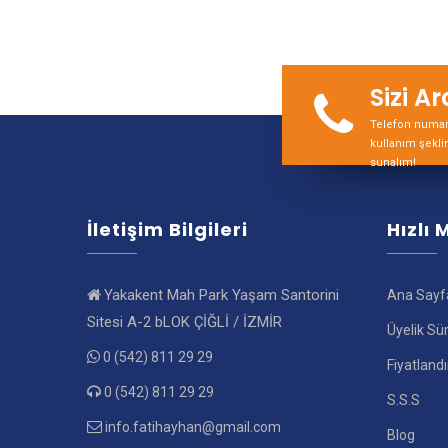
Sizi A
Telefon numara
kullanım şekli
sunalım!
İletişim Bilgileri
Hızlı
Yakakent Mah Park Yaşam Santorini
Ana Sayf
Sitesi A-2 bLOK ÇİĞLİ / İZMİR
Üyelik Sü
0 (542) 811 29 29
Fiyatland
0 (542) 811 29 29
S.S.S
info.fatihayhan@gmail.com
Blog