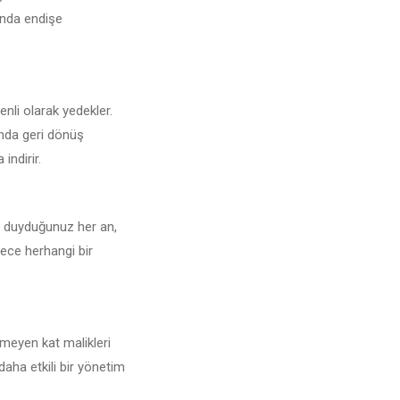
sunda endişe
enli olarak yedekler.
unda geri dönüş
indirir.
aç duyduğunuz her an,
lece herhangi bir
rmeyen kat malikleri
daha etkili bir yönetim