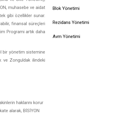
İSİYON, muhasebe ve aidat
Blok Yönetimi
ek gibi özellikler sunar.
Rezidans Yönetimi
ilir, finansal süreçleri
tim Programi artık daha
Avm Yönetimi
el bir yönetim sistemine
k ve Zonguldak ilindeki
inlerin haklarını korur
kkate alarak, BİSİYON