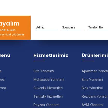
rayalım
nızı bırakın,
nize özel çözümler
 Menü
Hizmetlerimiz
Ürünlerim
a
Site Yönetimi
Apartman Yönet
reci
Muhasebe Yönetimi
Bina Yönetimi
ırma
Güvenlik Hizmetleri
Blok Yönetimi
Temizlik Hizmetleri
Rezidans Yöneti
Peyzaş Yönetimi
AVM Yönetimi