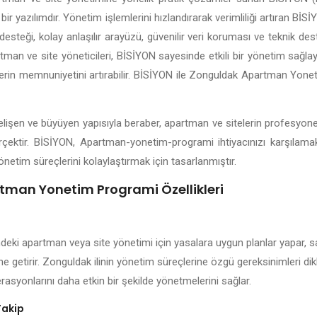
bir yazılımdır. Yönetim işlemlerini hızlandırarak verimliliği artıran B
esteği, kolay anlaşılır arayüzü, güvenilir veri koruması ve teknik dest
tman ve site yöneticileri, BİSİYON sayesinde etkili bir yönetim sağlayab
nlerin memnuniyetini artırabilir. BİSİYON ile Zonguldak Apartman Yone
gelişen ve büyüyen yapısıyla beraber, apartman ve sitelerin profesyon
rçektir. BİSİYON, Apartman-yonetim-programi ihtiyacınızı karşılama
önetim süreçlerini kolaylaştırmak için tasarlanmıştır.
man Yonetim Programi Özellikleri
deki apartman veya site yönetimi için yasalara uygun planlar yapar, sak
ine getirir. Zonguldak ilinin yönetim süreçlerine özgü gereksinimleri di
rasyonlarını daha etkin bir şekilde yönetmelerini sağlar.
Takip