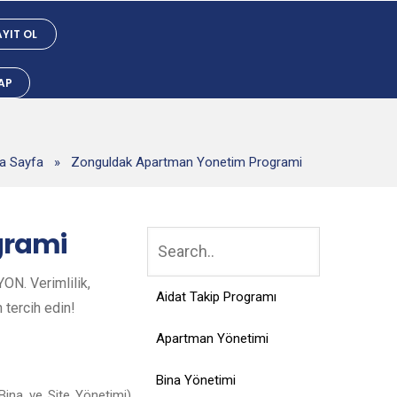
YIT OL
YAP
a Sayfa
»
Zonguldak Apartman Yonetim Programi
grami
ON. Verimlilik,
Aidat Takip Programı
n tercih edin!
Apartman Yönetimi
Bina Yönetimi
ina ve Site Yönetimi),