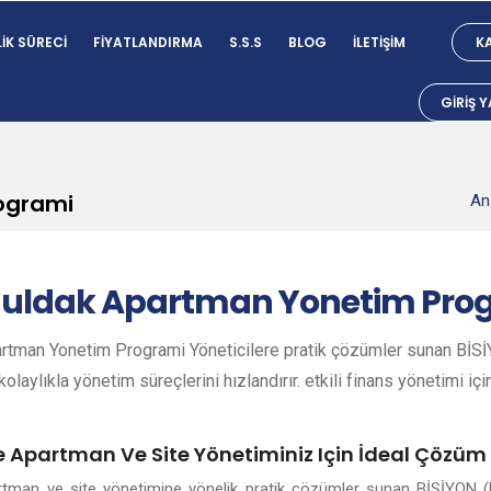
IK SÜRECI
FIYATLANDIRMA
S.S.S
BLOG
İLETIŞIM
KA
GIRIŞ 
ogrami
An
uldak
Apartman Yonetim Pro
tman Yonetim Programi Yöneticilere pratik çözümler sunan BİSİY
olaylıkla yönetim süreçlerini hızlandırır. etkili finans yönetimi içi
e Apartman Ve Site Yönetiminiz Için İdeal Çözüm
artman ve site yönetimine yönelik pratik çözümler sunan BİSİYON (B