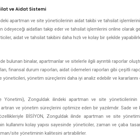
lat ve Aidat Sistemi
eki apartman ve site yöneticilerinin aidat takibi ve tahsilat işlemlerini
n ödeyeceği aidatları takip eder ve tahsilat işlemlerini online olarak g
ciler, aidat ve tahsilat takibini daha hızlı ve kolay bir şekilde yapabilirl
e bulunan binalar, apartmanlar ve sitelerle ilgili ayrıntılı raporlar ol
rları, finansal durum raporları, aidat ödemeleri raporları gibi çeşitli ra
e yöneticileri, yönetim süreçlerini daha iyi analiz edebilir ve kararları
 Yönetimi), Zonguldak ilindeki apartman ve site yöneticilerinin 
ği artıran ve yönetim süreçlerini optimize eden bir yazılımdır. Sade ve
li özellikleriyle BİSİYON, Zonguldak ilinde apartman ve site yöneti
in kullanımı kolay yapısı sayesinde yöneticiler, zaman ve çaba tasar
n/site yönetiminin kalitesini artırabilirler.