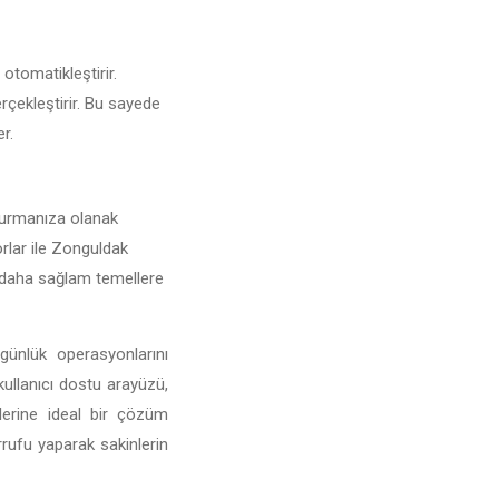
 otomatikleştirir.
erçekleştirir. Bu sayede
er.
uşturmanıza olanak
porlar ile Zonguldak
nı daha sağlam temellere
günlük operasyonlarını
 kullanıcı dostu arayüzü,
mlerine ideal bir çözüm
rufu yaparak sakinlerin