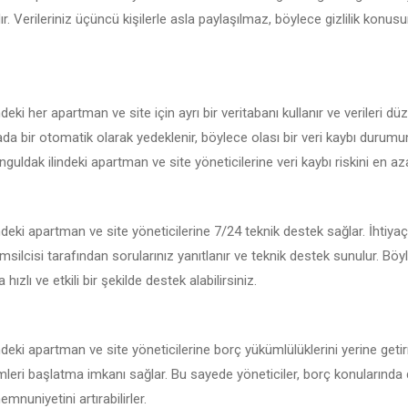
r. Verileriniz üçüncü kişilerle asla paylaşılmaz, böylece gizlilik konu
eki her apartman ve site için ayrı bir veritabanı kullanır ve verileri düz
kada bir otomatik olarak yedeklenir, böylece olası bir veri kaybı durum
guldak ilindeki apartman ve site yöneticilerine veri kaybı riskini en aza 
deki apartman ve site yöneticilerine 7/24 teknik destek sağlar. İhtiy
msilcisi tarafından sorularınız yanıtlanır ve teknik destek sunulur. Böy
hızlı ve etkili bir şekilde destek alabilirsiniz.
deki apartman ve site yöneticilerine borç yükümlülüklerini yerine geti
emleri başlatma imkanı sağlar. Bu sayede yöneticiler, borç konularında 
mnuniyetini artırabilirler.