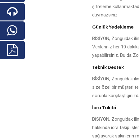
şifreleme kullanmaktadı
duymazsınız.
Günlük Yedekleme
BİSİYON, Zonguldak ilind
Verileriniz her 10 daki
yapabilirsiniz. Bu da Zon
Teknik Destek
BİSİYON, Zonguldak ilin
size özel bir müşteri te
sorunla karşılaştığınızda 
İcra Takibi
BİSİYON, Zonguldak ilin
hakkında icra takip işl
sağlayarak sakinlerin me