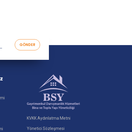
iz
imi
KVKK Aydınlatma Metni
Yönetici Sözleşmesi
mi