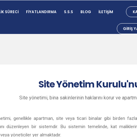
IK SÜRECI
FIYATLANDIRMA
S.S.S
BLOG
İLETIŞIM
KA
GIRIŞ 
Site
Yönetim Kurulu'n
Site yönetimi, bina sakinlerinin haklarını korur ve apart
etimi, genellikle apartman, site veya ticari binalar gibi birden fa
mını düzenleyen bir sistemdir. Bu sistemin temelinde, kat malikleri
ı veya yöneticiler yer almaktadır.