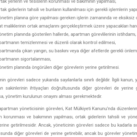
tak yerlerin ve tesislerin korunması ve bakımının yapılması,
tak giderlerin tahsili ve bunların kullanılması için gerekli işlemlerin yap
netim planına göre yapılması gereken işlerin zamanında ve eksiksiz ol
t maliklerinin ortak amaçlarını gerçekleştirmek üzere yapacakları harc
netim planında gösterilen hallerde, apartman görevlilerinin istihdamı, 
artmanın temizlenmesi ve düzenli olarak kontrol edilmesi,
artmanda çıkan yangın, su baskını veya diğer afetlerde gerekli önleml
partmanın sigortalanması,
netim planında öngörülen diğer görevlerin yerine getirilmesi.
nin görevleri sadece yukarıda sayılanlarla sınırlı değildir. İlgili kanun,
n sakinlerinin ihtiyaçları doğrultusunda diğer görevleri de yerine 
a, yönetim kurulunun onayını alması gerekmektedir.
apartman yöneticisinin görevleri, Kat Mülkiyeti Kanunu'nda düzenlenmiş
in korunması ve bakımının yapılması, ortak giderlerin tahsili ve yön
erine getirilmesidir. Ancak, yöneticinin görevleri sadece bu kadarla sını
sunda diğer görevleri de yerine getirebilir, ancak bu görevler yönet