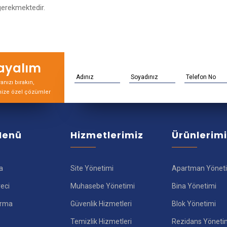
gerekmektedir.
rayalım
nızı bırakın,
nize özel çözümler
 Menü
Hizmetlerimiz
Ürünlerim
a
Site Yönetimi
Apartman Yönet
reci
Muhasebe Yönetimi
Bina Yönetimi
ırma
Güvenlik Hizmetleri
Blok Yönetimi
Temizlik Hizmetleri
Rezidans Yöneti