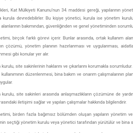
kleri, Kat Mülkiyeti Kanunu'nun 34. maddesi gereği, yapılarının yöne
a kurula devredebilirler. Bu kişiye yönetici, kurula ise yönetim kurul
 alanlarının bakımından, güvenliğinden ve genel yönetiminden sorumlu
etimi, birçok farklı görevi içerir. Bunlar arasında, ortak kullanım alan
rın çözümü, yönetim planının hazırlanması ve uygulanması, aidatlar
mesi gibi konular yer alır.
kurulu, site sakinlerinin haklarını ve çıkarlarını korumakla sorumludur.
n kullanımının düzenlenmesi, bina bakım ve onarım çalışmalarının plan
uygular.
kurulu, site sakinleri arasında anlaşmazlıkların çözümüne de yardımcı
rasındaki iletişimi sağlar ve yapılan çalışmalar hakkında bilgilendirir.
netimi, birden fazla bağımsız bölümden oluşan yapıların yönetim ve 
inin seçtiği yönetim kurulu veya yönetici tarafından yürütülür ve bina sak