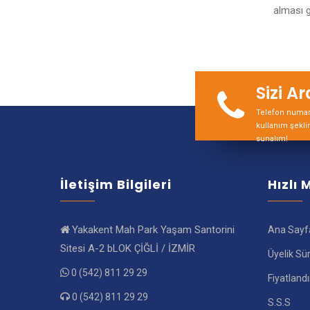
alması 
Sizi A
Telefon numara
kullanım şekli
sunalım!
İletişim Bilgileri
Hızlı
Yakakent Mah Park Yaşam Santorini
Ana Sayf
Sitesi A-2 bLOK ÇİĞLİ / İZMİR
Üyelik Sü
0 (542) 811 29 29
Fiyatland
0 (542) 811 29 29
S.S.S