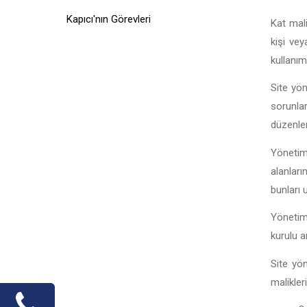
Kapıcı'nın Görevleri
Kat mali
kişi vey
kullanım
Site yön
sorunla
düzenlen
Yönetim 
alanları
bunları 
Yönetim 
kurulu a
Site yö
malikler