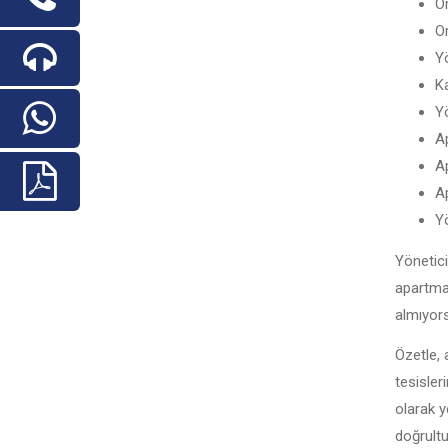
Or
Or
Yö
Ka
Yö
Ap
Ap
A
Yö
Yönetici
apartma
almıyors
Özetle, 
tesisler
olarak y
doğrultu